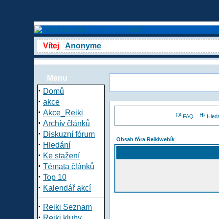
Vítej
Anonyme
Menu
·
Domů
·
akce
·
Akce_Reiki
FAQ
Hled
·
Archív článků
·
Diskuzní fórum
Obsah fóra Reikiwebík
·
Hledání
·
Ke stažení
·
Témata článků
·
Top 10
·
Kalendář akcí
·
Reiki Seznam
·
Reiki kluby