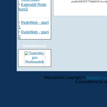
port v2.0.7 based on
phpBB
Tom Nit
·
Kalendář Reiki
kurzů
·
ReikiWeb - starý
1
·
ReikiWeb - starý
2
Návštěvnost
Web pohání Copyright ©
Redakční 
Čas potřebný ke z