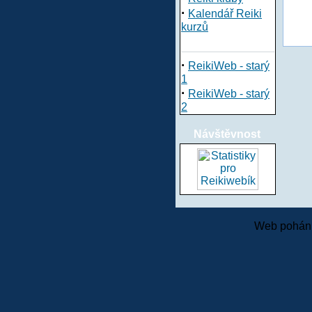
·
Kalendář Reiki
kurzů
·
ReikiWeb - starý
1
·
ReikiWeb - starý
2
Návštěvnost
Web pohání