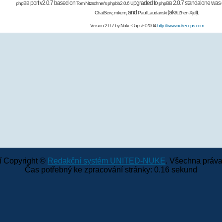
port v2.0.7 based on
upgraded to
2.0.7 standalone was 
phpBB
Tom Nitzschner's
phpbb2.0.6
phpBB
,
,
and
(aka
).
ChatServ
mikem
Paul Laudanski
Zhen-Xjell
Version 2.0.7 by
Nuke Cops
© 2004
http://www.nukecops.com
 Copyright ©
Redakční systém UNITED-NUKE
. Všechna práva
Čas potřebný ke zpracování stránky: 0.16 sekund