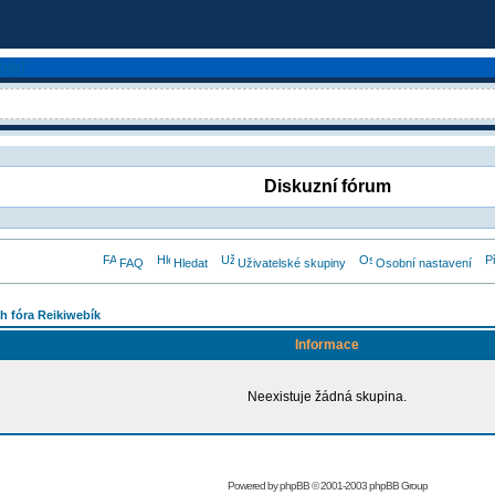
Diskuzní fórum
FAQ
Hledat
Uživatelské skupiny
Osobní nastavení
h fóra Reikiwebík
Informace
Neexistuje žádná skupina.
Powered by
phpBB
© 2001-2003 phpBB Group