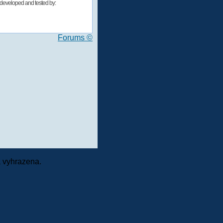
developed and tested by:
Forums ©
 vyhrazena.