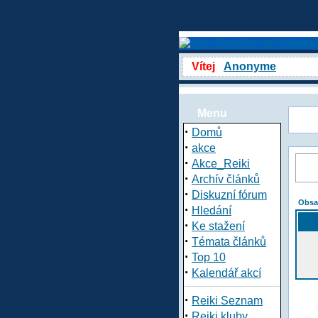
Vítej
Anonyme
Menu
·
Domů
·
akce
·
Akce_Reiki
·
Archív článků
·
Diskuzní fórum
Obsa
·
Hledání
·
Ke stažení
·
Témata článků
·
Top 10
·
Kalendář akcí
·
Reiki Seznam
·
Reiki kluby