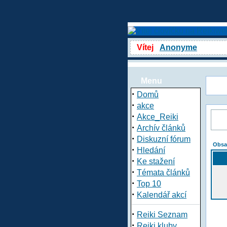
Vítej
Anonyme
Menu
·
Domů
·
akce
·
Akce_Reiki
·
Archív článků
·
Diskuzní fórum
Obsa
·
Hledání
·
Ke stažení
·
Témata článků
·
Top 10
·
Kalendář akcí
·
Reiki Seznam
·
Reiki kluby