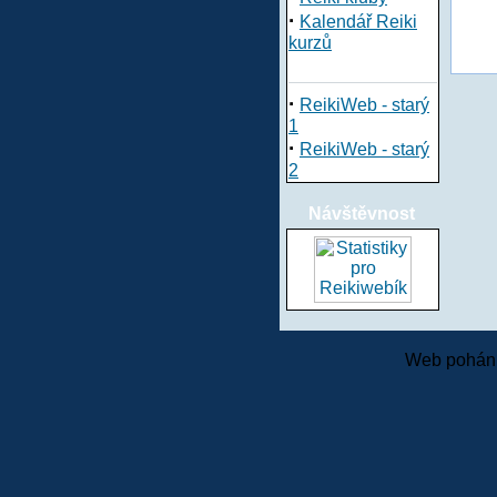
·
Kalendář Reiki
kurzů
·
ReikiWeb - starý
1
·
ReikiWeb - starý
2
Návštěvnost
Web pohání