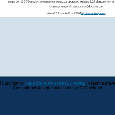
port v2.0.7 based on
upgraded to
2.0.7 standalone was 
phpBB
Tom Nitzschner's
phpbb2.0.6
phpBB
,
,
and
(aka
).
ChatServ
mikem
Paul Laudanski
Zhen-Xjell
Version 2.0.7 by
Nuke Cops
© 2004
http://www.nukecops.com
 Copyright ©
Redakční systém UNITED-NUKE
. Všechna práva
Čas potřebný ke zpracování stránky: 0.12 sekund