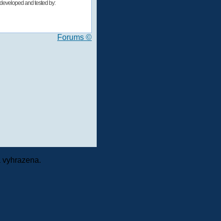
developed and tested by:
Forums ©
 vyhrazena.