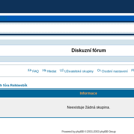
Diskuzní fórum
FAQ
Hledat
Uživatelské skupiny
Osobní nastavení
h fóra Reikiwebík
Informace
Neexistuje žádná skupina.
Powered by
phpBB
© 2001-2003 phpBB Group