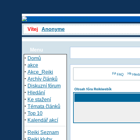
Vítej
Anonyme
Menu
·
Domů
·
akce
·
Akce_Reiki
FAQ
Hled
·
Archív článků
·
Diskuzní fórum
Obsah fóra Reikiwebík
·
Hledání
·
Ke stažení
·
Témata článků
·
Top 10
·
Kalendář akcí
·
Reiki Seznam
·
Reiki kluby