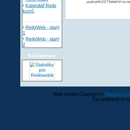
port v2.0.7 based on
phpBB
Tom Nit
·
Kalendář Reiki
kurzů
·
ReikiWeb - starý
1
·
ReikiWeb - starý
2
Návštěvnost
Web pohání Copyright ©
Redakční 
Čas potřebný ke z