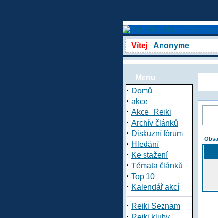
Vítej
Anonyme
Menu
·
Domů
·
akce
·
Akce_Reiki
·
Archív článků
·
Diskuzní fórum
Obsa
·
Hledání
·
Ke stažení
·
Témata článků
·
Top 10
·
Kalendář akcí
·
Reiki Seznam
·
Reiki kluby