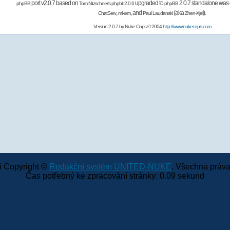
port v2.0.7 based on
upgraded to
2.0.7 standalone was 
phpBB
Tom Nitzschner's
phpbb2.0.6
phpBB
,
,
and
(aka
).
ChatServ
mikem
Paul Laudanski
Zhen-Xjell
Version 2.0.7 by
Nuke Cops
© 2004
http://www.nukecops.com
 Copyright ©
Redakční systém UNITED-NUKE
. Všechna práva
Čas potřebný ke zpracování stránky: 0.09 sekund