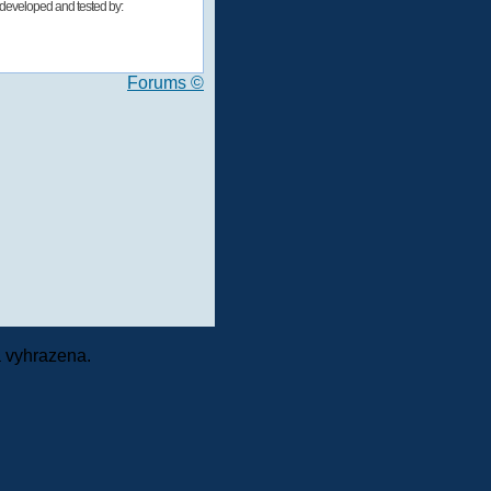
developed and tested by:
Forums ©
 vyhrazena.