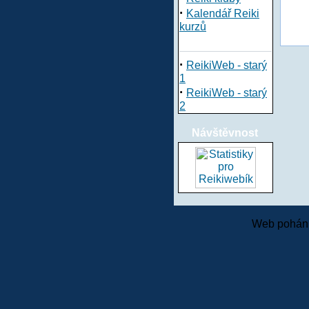
·
Kalendář Reiki
kurzů
·
ReikiWeb - starý
1
·
ReikiWeb - starý
2
Návštěvnost
Web pohání