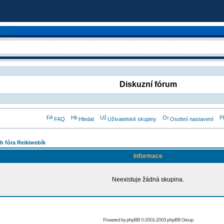
Diskuzní fórum
FAQ
Hledat
Uživatelské skupiny
Osobní nastavení
h fóra Reikiwebík
Informace
Neexistuje žádná skupina.
Powered by
phpBB
© 2001-2003 phpBB Group