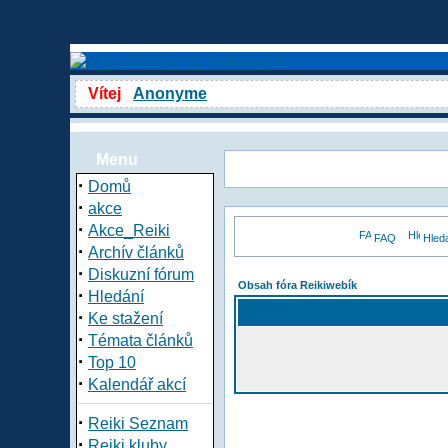
Vítej
Anonyme
Menu
·
Domů
·
akce
·
Akce_Reiki
FAQ
Hled
·
Archív článků
·
Diskuzní fórum
Obsah fóra Reikiwebík
·
Hledání
·
Ke stažení
·
Témata článků
·
Top 10
·
Kalendář akcí
·
Reiki Seznam
·
Reiki kluby