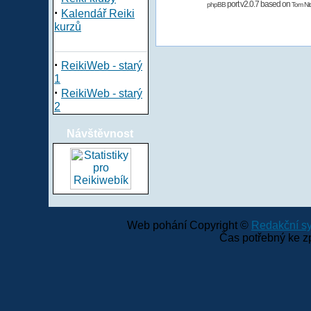
port v2.0.7 based on
phpBB
Tom Nit
·
Kalendář Reiki
kurzů
·
ReikiWeb - starý
1
·
ReikiWeb - starý
2
Návštěvnost
Web pohání Copyright ©
Redakční 
Čas potřebný ke z