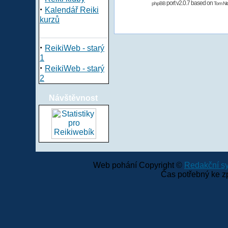
port v2.0.7 based on
phpBB
Tom Nit
·
Kalendář Reiki
kurzů
·
ReikiWeb - starý
1
·
ReikiWeb - starý
2
Návštěvnost
Web pohání Copyright ©
Redakční 
Čas potřebný ke z