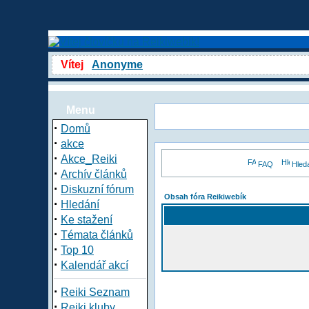
Vítej
Anonyme
Menu
·
Domů
·
akce
·
Akce_Reiki
FAQ
Hled
·
Archív článků
·
Diskuzní fórum
Obsah fóra Reikiwebík
·
Hledání
·
Ke stažení
·
Témata článků
·
Top 10
·
Kalendář akcí
·
Reiki Seznam
·
Reiki kluby