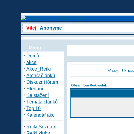
Vítej
Anonyme
Menu
·
Domů
·
akce
·
Akce_Reiki
FAQ
Hled
·
Archív článků
·
Diskuzní fórum
Obsah fóra Reikiwebík
·
Hledání
·
Ke stažení
·
Témata článků
·
Top 10
·
Kalendář akcí
·
Reiki Seznam
·
Reiki kluby