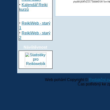
port v2.0.7 based on
phpBB
Tom Nit
·
Kalendář Reiki
kurzů
·
ReikiWeb - starý
1
·
ReikiWeb - starý
2
Návštěvnost
Web pohání Copyright ©
Redakční 
Čas potřebný ke z