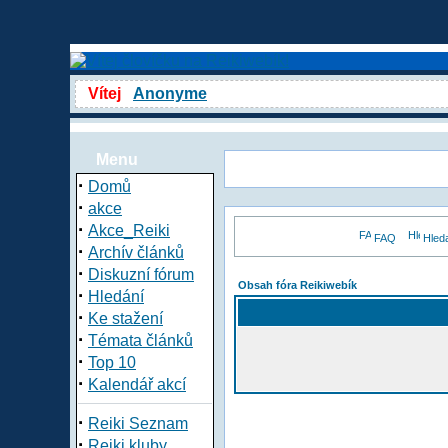
Vítej
Anonyme
Menu
·
Domů
·
akce
·
Akce_Reiki
FAQ
Hled
·
Archív článků
·
Diskuzní fórum
Obsah fóra Reikiwebík
·
Hledání
·
Ke stažení
·
Témata článků
·
Top 10
·
Kalendář akcí
·
Reiki Seznam
·
Reiki kluby