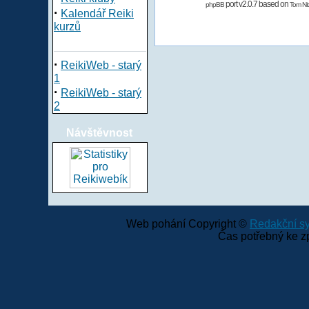
port v2.0.7 based on
phpBB
Tom Nit
·
Kalendář Reiki
kurzů
·
ReikiWeb - starý
1
·
ReikiWeb - starý
2
Návštěvnost
Web pohání Copyright ©
Redakční 
Čas potřebný ke z