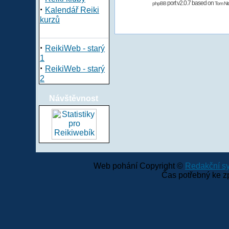
port v2.0.7 based on
phpBB
Tom Nit
·
Kalendář Reiki
kurzů
·
ReikiWeb - starý
1
·
ReikiWeb - starý
2
Návštěvnost
Web pohání Copyright ©
Redakční 
Čas potřebný ke z