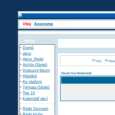
Vítej
Anonyme
Menu
·
Domů
·
akce
·
Akce_Reiki
FAQ
Hled
·
Archív článků
·
Diskuzní fórum
Obsah fóra Reikiwebík
·
Hledání
·
Ke stažení
·
Témata článků
·
Top 10
·
Kalendář akcí
·
Reiki Seznam
·
Reiki kluby