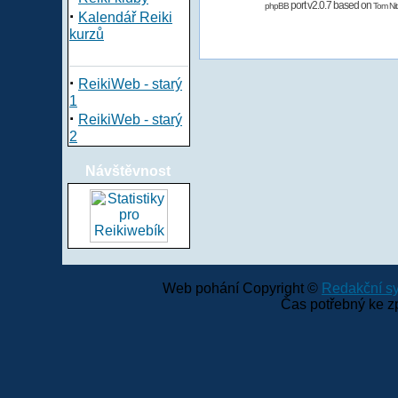
port v2.0.7 based on
phpBB
Tom Nit
·
Kalendář Reiki
kurzů
·
ReikiWeb - starý
1
·
ReikiWeb - starý
2
Návštěvnost
Web pohání Copyright ©
Redakční 
Čas potřebný ke z