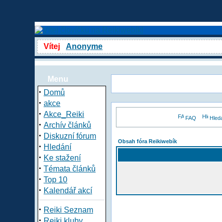
Vítej
Anonyme
Menu
·
Domů
·
akce
·
Akce_Reiki
FAQ
Hled
·
Archív článků
·
Diskuzní fórum
Obsah fóra Reikiwebík
·
Hledání
·
Ke stažení
·
Témata článků
·
Top 10
·
Kalendář akcí
·
Reiki Seznam
·
Reiki kluby