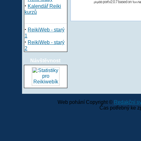
port v2.0.7 based on
phpBB
Tom Nit
·
Kalendář Reiki
kurzů
·
ReikiWeb - starý
1
·
ReikiWeb - starý
2
Návštěvnost
Web pohání Copyright ©
Redakční 
Čas potřebný ke z