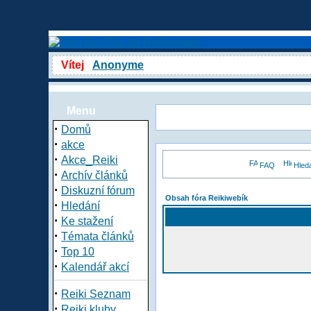
Vítej
Anonyme
Menu
·
Domů
·
akce
·
Akce_Reiki
FAQ
Hled
·
Archív článků
·
Diskuzní fórum
Obsah fóra Reikiwebík
·
Hledání
·
Ke stažení
·
Témata článků
·
Top 10
·
Kalendář akcí
·
Reiki Seznam
·
Reiki kluby