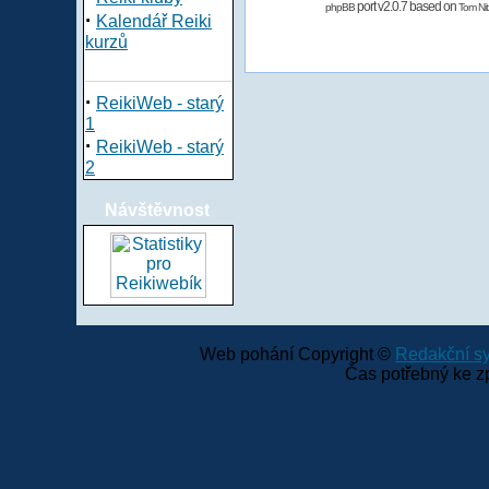
port v2.0.7 based on
phpBB
Tom Nit
·
Kalendář Reiki
kurzů
·
ReikiWeb - starý
1
·
ReikiWeb - starý
2
Návštěvnost
Web pohání Copyright ©
Redakční 
Čas potřebný ke z