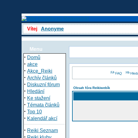
Vítej
Anonyme
Menu
·
Domů
·
akce
·
Akce_Reiki
FAQ
Hled
·
Archív článků
·
Diskuzní fórum
Obsah fóra Reikiwebík
·
Hledání
·
Ke stažení
·
Témata článků
·
Top 10
·
Kalendář akcí
·
Reiki Seznam
·
Reiki kluby