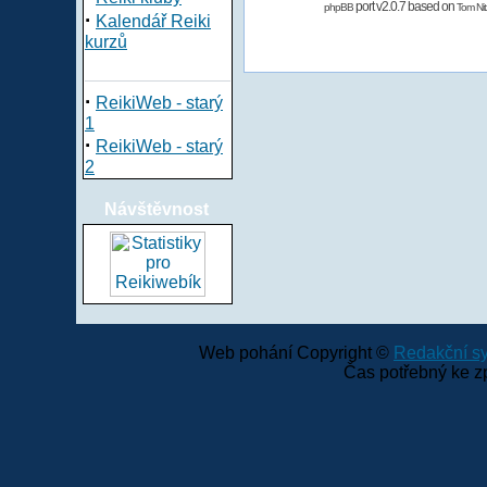
port v2.0.7 based on
phpBB
Tom Nit
·
Kalendář Reiki
kurzů
·
ReikiWeb - starý
1
·
ReikiWeb - starý
2
Návštěvnost
Web pohání Copyright ©
Redakční 
Čas potřebný ke z