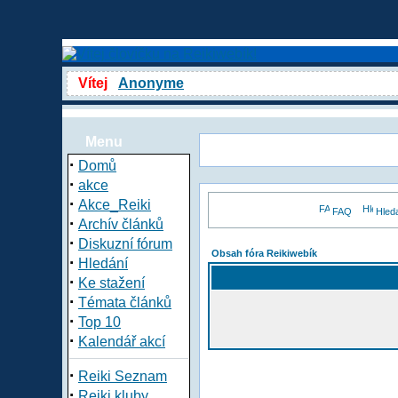
Vítej
Anonyme
Menu
·
Domů
·
akce
·
Akce_Reiki
FAQ
Hled
·
Archív článků
·
Diskuzní fórum
Obsah fóra Reikiwebík
·
Hledání
·
Ke stažení
·
Témata článků
·
Top 10
·
Kalendář akcí
·
Reiki Seznam
·
Reiki kluby