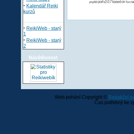
port v2.0.7 based on
phpBB
Tom Nit
·
Kalendář Reiki
kurzů
·
ReikiWeb - starý
1
·
ReikiWeb - starý
2
Návštěvnost
Web pohání Copyright ©
Redakční 
Čas potřebný ke z