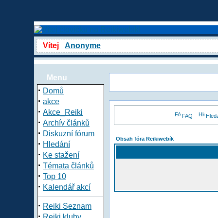
Vítej
Anonyme
Menu
·
Domů
·
akce
·
Akce_Reiki
FAQ
Hled
·
Archív článků
·
Diskuzní fórum
Obsah fóra Reikiwebík
·
Hledání
·
Ke stažení
·
Témata článků
·
Top 10
·
Kalendář akcí
·
Reiki Seznam
·
Reiki kluby