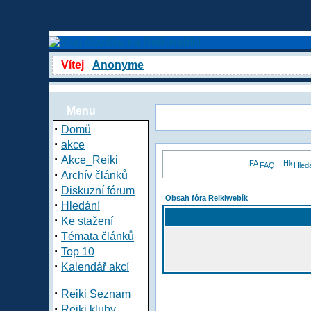
Vítej
Anonyme
Menu
·
Domů
·
akce
·
Akce_Reiki
FAQ
Hled
·
Archív článků
·
Diskuzní fórum
Obsah fóra Reikiwebík
·
Hledání
·
Ke stažení
·
Témata článků
·
Top 10
·
Kalendář akcí
·
Reiki Seznam
·
Reiki kluby