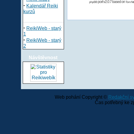
port v2.0.7 based on
phpBB
Tom Nit
·
Kalendář Reiki
kurzů
·
ReikiWeb - starý
1
·
ReikiWeb - starý
2
Návštěvnost
Web pohání Copyright ©
Redakční 
Čas potřebný ke z