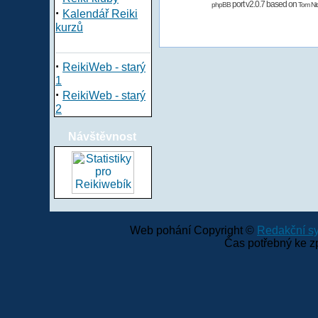
port v2.0.7 based on
phpBB
Tom Nit
·
Kalendář Reiki
kurzů
·
ReikiWeb - starý
1
·
ReikiWeb - starý
2
Návštěvnost
Web pohání Copyright ©
Redakční 
Čas potřebný ke z