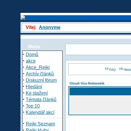
Vítej
Anonyme
Menu
·
Domů
·
akce
·
Akce_Reiki
FAQ
Hled
·
Archív článků
·
Diskuzní fórum
Obsah fóra Reikiwebík
·
Hledání
·
Ke stažení
·
Témata článků
·
Top 10
·
Kalendář akcí
·
Reiki Seznam
·
Reiki kluby