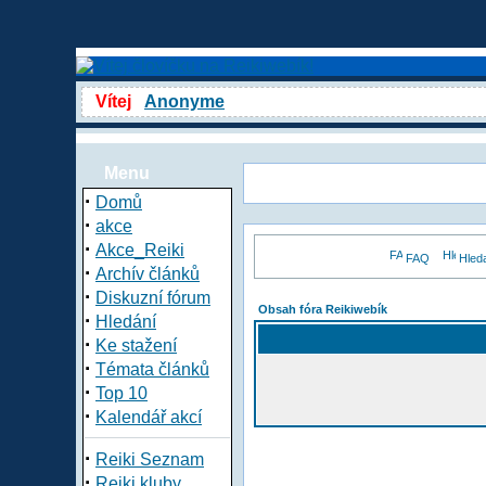
Vítej
Anonyme
Menu
·
Domů
·
akce
·
Akce_Reiki
FAQ
Hled
·
Archív článků
·
Diskuzní fórum
Obsah fóra Reikiwebík
·
Hledání
·
Ke stažení
·
Témata článků
·
Top 10
·
Kalendář akcí
·
Reiki Seznam
·
Reiki kluby