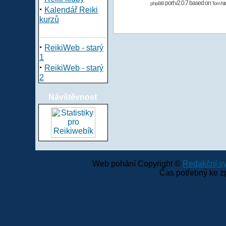
port v2.0.7 based on
phpBB
Tom Nit
·
Kalendář Reiki
kurzů
·
ReikiWeb - starý
1
·
ReikiWeb - starý
2
Návštěvnost
Web pohání Copyright ©
Redakční 
Čas potřebný ke z