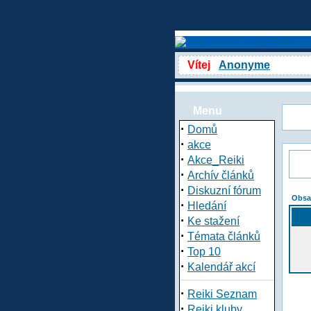
Vítej
Anonyme
Menu
·
Domů
·
akce
·
Akce_Reiki
·
Archív článků
·
Diskuzní fórum
Obsa
·
Hledání
·
Ke stažení
·
Témata článků
·
Top 10
·
Kalendář akcí
·
Reiki Seznam
·
Reiki kluby