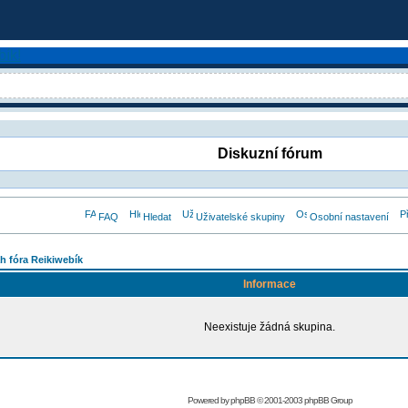
Diskuzní fórum
FAQ
Hledat
Uživatelské skupiny
Osobní nastavení
h fóra Reikiwebík
Informace
Neexistuje žádná skupina.
Powered by
phpBB
© 2001-2003 phpBB Group