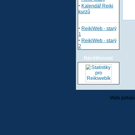
·
Kalendář Reiki
kurzů
·
ReikiWeb - starý
1
·
ReikiWeb - starý
2
Návštěvnost
Web pohání