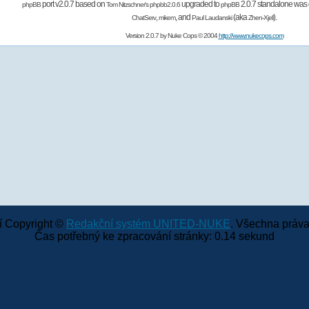
port v2.0.7 based on
upgraded to
2.0.7 standalone was 
phpBB
Tom Nitzschner's
phpbb2.0.6
phpBB
,
,
and
(aka
).
ChatServ
mikem
Paul Laudanski
Zhen-Xjell
Version 2.0.7 by
Nuke Cops
© 2004
http://www.nukecops.com
 Copyright ©
Redakční systém UNITED-NUKE
. Všechna práva
Čas potřebný ke zpracování stránky: 0.14 sekund