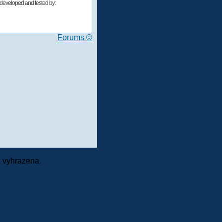
developed and tested by:
Forums ©
 vyhrazena.