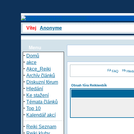
Vítej
Anonyme
Menu
·
Domů
·
akce
·
Akce_Reiki
FAQ
Hled
·
Archív článků
·
Diskuzní fórum
Obsah fóra Reikiwebík
·
Hledání
·
Ke stažení
·
Témata článků
·
Top 10
·
Kalendář akcí
·
Reiki Seznam
·
Reiki kluby