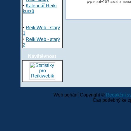
port v2.0.7 based on
phpBB
Tom Nit
·
Kalendář Reiki
kurzů
·
ReikiWeb - starý
1
·
ReikiWeb - starý
2
Návštěvnost
Web pohání Copyright ©
Redakční 
Čas potřebný ke z