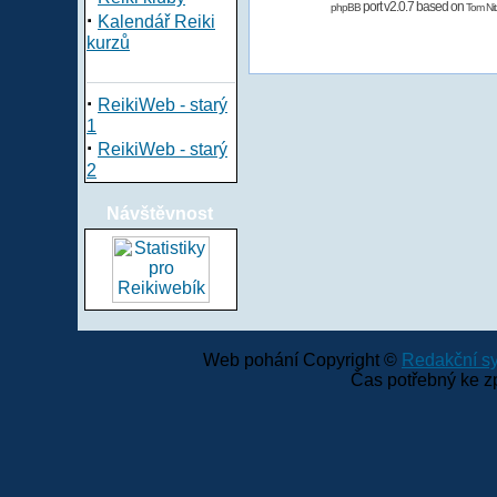
port v2.0.7 based on
phpBB
Tom Nit
·
Kalendář Reiki
kurzů
·
ReikiWeb - starý
1
·
ReikiWeb - starý
2
Návštěvnost
Web pohání Copyright ©
Redakční 
Čas potřebný ke z