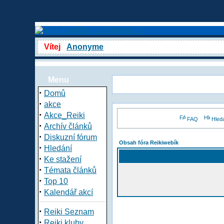
Vítej
Anonyme
Menu
·
Domů
·
akce
·
Akce_Reiki
FAQ
Hled
·
Archív článků
·
Diskuzní fórum
Obsah fóra Reikiwebík
·
Hledání
·
Ke stažení
·
Témata článků
·
Top 10
·
Kalendář akcí
·
Reiki Seznam
·
Reiki kluby