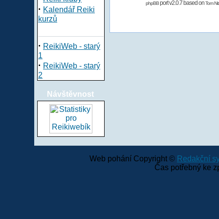
port v2.0.7 based on
phpBB
Tom Nit
·
Kalendář Reiki
kurzů
·
ReikiWeb - starý
1
·
ReikiWeb - starý
2
Návštěvnost
Web pohání Copyright ©
Redakční 
Čas potřebný ke z