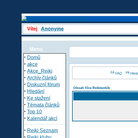
Vítej
Anonyme
Menu
·
Domů
·
akce
·
Akce_Reiki
FAQ
Hled
·
Archív článků
·
Diskuzní fórum
Obsah fóra Reikiwebík
·
Hledání
·
Ke stažení
·
Témata článků
·
Top 10
·
Kalendář akcí
·
Reiki Seznam
·
Reiki kluby