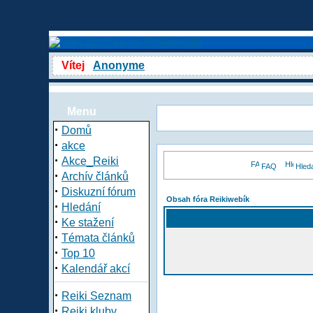
Vítej
Anonyme
Menu
·
Domů
·
akce
·
Akce_Reiki
FAQ
Hled
·
Archív článků
·
Diskuzní fórum
Obsah fóra Reikiwebík
·
Hledání
·
Ke stažení
·
Témata článků
·
Top 10
·
Kalendář akcí
·
Reiki Seznam
·
Reiki kluby