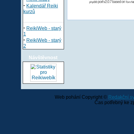
port v2.0.7 based on
phpBB
Tom Nit
·
Kalendář Reiki
kurzů
·
ReikiWeb - starý
1
·
ReikiWeb - starý
2
Návštěvnost
Web pohání Copyright ©
Redakční 
Čas potřebný ke z