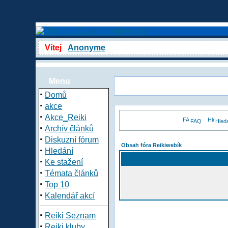
Vítej
Anonyme
Menu
·
Domů
·
akce
·
Akce_Reiki
FAQ
Hled
·
Archív článků
·
Diskuzní fórum
Obsah fóra Reikiwebík
·
Hledání
·
Ke stažení
·
Témata článků
·
Top 10
·
Kalendář akcí
·
Reiki Seznam
·
Reiki kluby