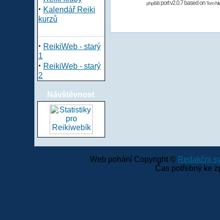
port v2.0.7 based on
phpBB
Tom Nit
·
Kalendář Reiki
kurzů
·
ReikiWeb - starý
1
·
ReikiWeb - starý
2
Návštěvnost
Web pohání Copyright ©
Redakční 
Čas potřebný ke z