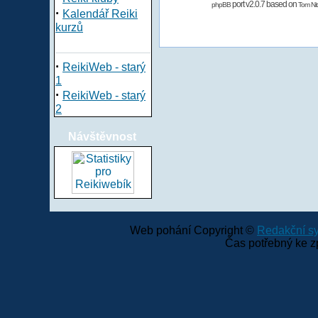
port v2.0.7 based on
phpBB
Tom Nit
·
Kalendář Reiki
kurzů
·
ReikiWeb - starý
1
·
ReikiWeb - starý
2
Návštěvnost
Web pohání Copyright ©
Redakční 
Čas potřebný ke z