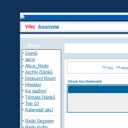
Vítej
Anonyme
Menu
·
Domů
·
akce
·
Akce_Reiki
FAQ
Hled
·
Archív článků
·
Diskuzní fórum
Obsah fóra Reikiwebík
·
Hledání
·
Ke stažení
·
Témata článků
·
Top 10
·
Kalendář akcí
·
Reiki Seznam
·
Reiki kluby