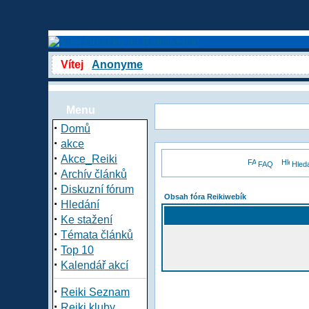
Vítej
Anonyme
Menu
·
Domů
·
akce
·
Akce_Reiki
FAQ
Hled
·
Archív článků
·
Diskuzní fórum
Obsah fóra Reikiwebík
·
Hledání
·
Ke stažení
·
Témata článků
·
Top 10
·
Kalendář akcí
·
Reiki Seznam
·
Reiki kluby