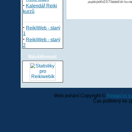
port v2.0.7 based on
phpBB
Tom Nit
·
Kalendář Reiki
kurzů
·
ReikiWeb - starý
1
·
ReikiWeb - starý
2
Návštěvnost
Web pohání Copyright ©
Redakční 
Čas potřebný ke z