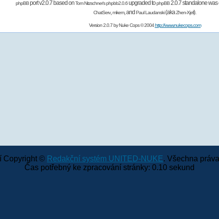
port v2.0.7 based on
upgraded to
2.0.7 standalone was 
phpBB
Tom Nitzschner's
phpbb2.0.6
phpBB
,
,
and
(aka
).
ChatServ
mikem
Paul Laudanski
Zhen-Xjell
Version 2.0.7 by
Nuke Cops
© 2004
http://www.nukecops.com
 Copyright ©
Redakční systém UNITED-NUKE
. Všechna práva
Čas potřebný ke zpracování stránky: 0.10 sekund