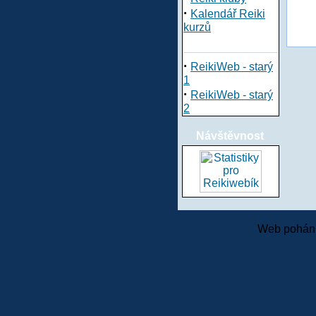
·
Kalendář Reiki
kurzů
·
ReikiWeb - starý
1
·
ReikiWeb - starý
2
Návštěvnost
Web pohání