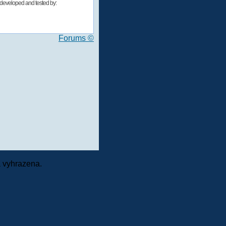
developed and tested by:
Forums ©
 vyhrazena.