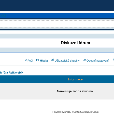
Diskuzní fórum
FAQ
Hledat
Uživatelské skupiny
Osobní nastavení
h fóra Reikiwebík
Informace
Neexistuje žádná skupina.
Powered by
phpBB
© 2001-2003 phpBB Group