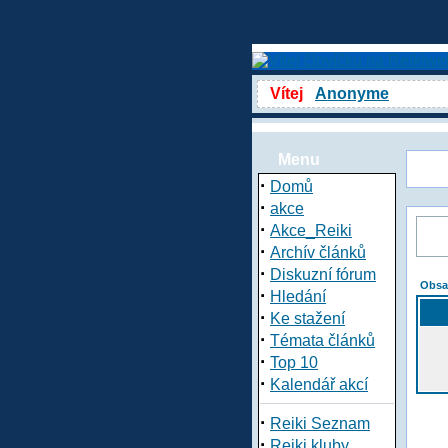
Vítej
Anonyme
Menu
·
Domů
·
akce
·
Akce_Reiki
·
Archív článků
·
Diskuzní fórum
Obsa
·
Hledání
·
Ke stažení
·
Témata článků
·
Top 10
·
Kalendář akcí
·
Reiki Seznam
·
Reiki kluby