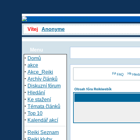
Vítej
Anonyme
Menu
·
Domů
·
akce
·
Akce_Reiki
FAQ
Hled
·
Archív článků
·
Diskuzní fórum
Obsah fóra Reikiwebík
·
Hledání
·
Ke stažení
·
Témata článků
·
Top 10
·
Kalendář akcí
·
Reiki Seznam
·
Reiki kluby