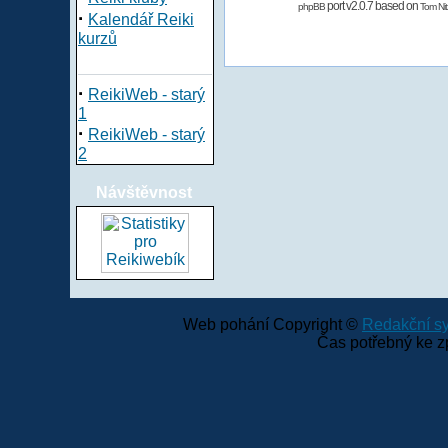
port v2.0.7 based on
phpBB
Tom Nit
·
Kalendář Reiki
kurzů
·
ReikiWeb - starý
1
·
ReikiWeb - starý
2
Návštěvnost
Web pohání Copyright ©
Redakční 
Čas potřebný ke z