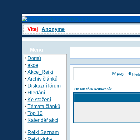
Vítej
Anonyme
Menu
·
Domů
·
akce
·
Akce_Reiki
FAQ
Hled
·
Archív článků
·
Diskuzní fórum
Obsah fóra Reikiwebík
·
Hledání
·
Ke stažení
·
Témata článků
·
Top 10
·
Kalendář akcí
·
Reiki Seznam
·
Reiki kluby