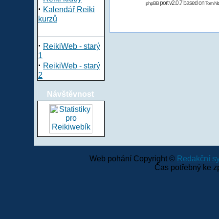
port v2.0.7 based on
phpBB
Tom Nit
·
Kalendář Reiki
kurzů
·
ReikiWeb - starý
1
·
ReikiWeb - starý
2
Návštěvnost
Web pohání Copyright ©
Redakční 
Čas potřebný ke z