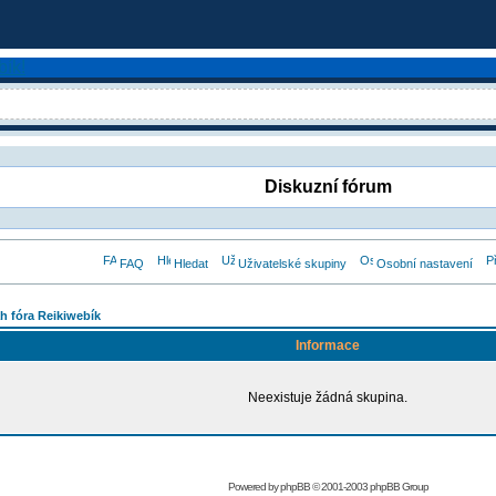
Diskuzní fórum
FAQ
Hledat
Uživatelské skupiny
Osobní nastavení
h fóra Reikiwebík
Informace
Neexistuje žádná skupina.
Powered by
phpBB
© 2001-2003 phpBB Group