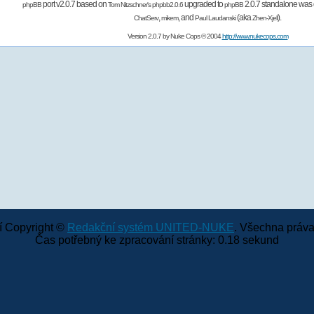
port v2.0.7 based on
upgraded to
2.0.7 standalone was 
phpBB
Tom Nitzschner's
phpbb2.0.6
phpBB
,
,
and
(aka
).
ChatServ
mikem
Paul Laudanski
Zhen-Xjell
Version 2.0.7 by
Nuke Cops
© 2004
http://www.nukecops.com
 Copyright ©
Redakční systém UNITED-NUKE
. Všechna práva
Čas potřebný ke zpracování stránky: 0.18 sekund