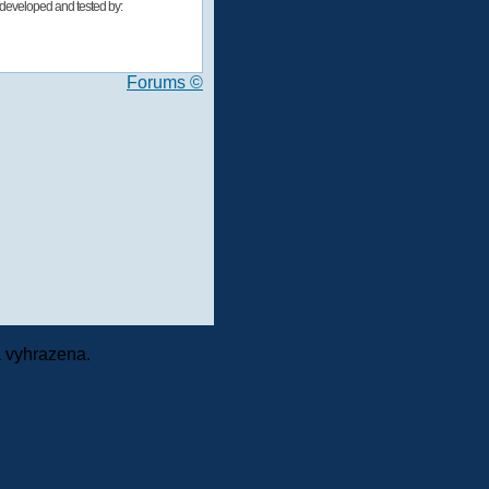
developed and tested by:
Forums ©
 vyhrazena.