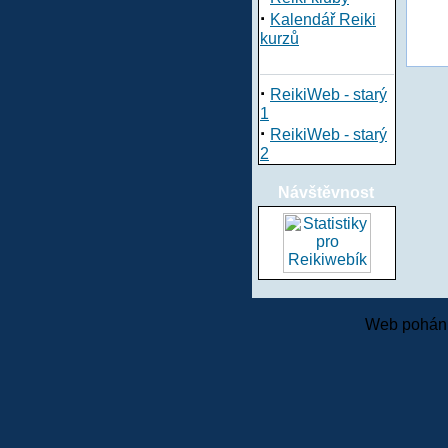
·
Kalendář Reiki
kurzů
·
ReikiWeb - starý
1
·
ReikiWeb - starý
2
Návštěvnost
Web pohání