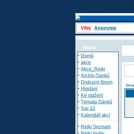
Vítej
Anonyme
Menu
·
Domů
·
akce
·
Akce_Reiki
·
Archív článků
·
Diskuzní fórum
Obsa
·
Hledání
·
Ke stažení
·
Témata článků
·
Top 10
·
Kalendář akcí
·
Reiki Seznam
·
Reiki kluby