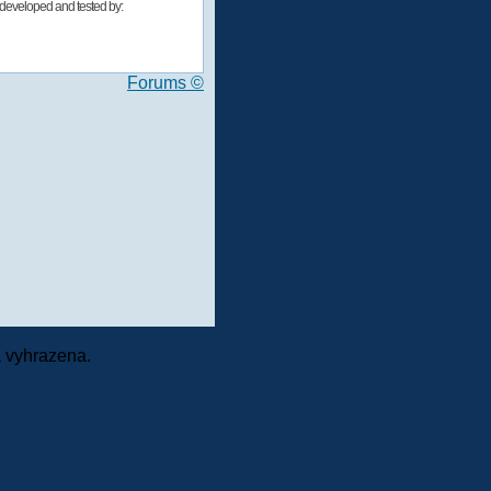
developed and tested by:
Forums ©
 vyhrazena.