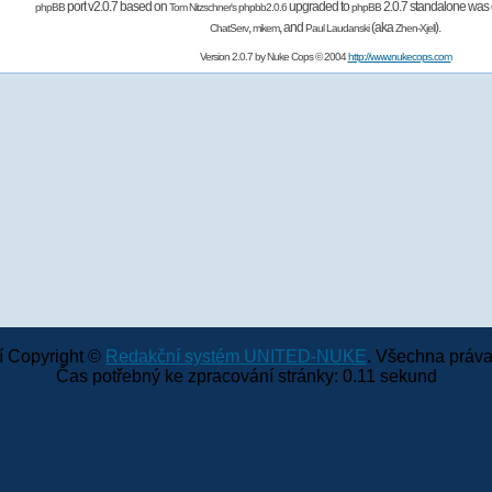
port v2.0.7 based on
upgraded to
2.0.7 standalone was 
phpBB
Tom Nitzschner's
phpbb2.0.6
phpBB
,
,
and
(aka
).
ChatServ
mikem
Paul Laudanski
Zhen-Xjell
Version 2.0.7 by
Nuke Cops
© 2004
http://www.nukecops.com
 Copyright ©
Redakční systém UNITED-NUKE
. Všechna práva
Čas potřebný ke zpracování stránky: 0.11 sekund