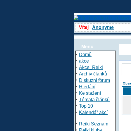
Vítej
Anonyme
Menu
·
Domů
·
akce
·
Akce_Reiki
·
Archív článků
·
Diskuzní fórum
Obsa
·
Hledání
·
Ke stažení
·
Témata článků
·
Top 10
·
Kalendář akcí
·
Reiki Seznam
·
Reiki kluby