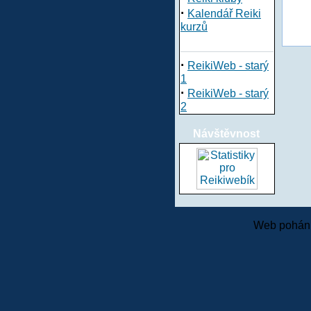
·
Kalendář Reiki
kurzů
·
ReikiWeb - starý
1
·
ReikiWeb - starý
2
Návštěvnost
Web pohání