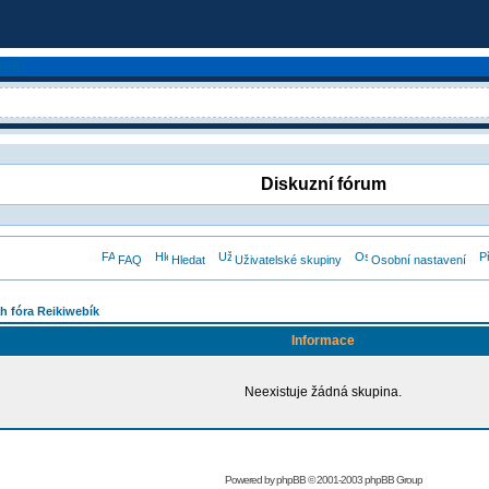
Diskuzní fórum
FAQ
Hledat
Uživatelské skupiny
Osobní nastavení
h fóra Reikiwebík
Informace
Neexistuje žádná skupina.
Powered by
phpBB
© 2001-2003 phpBB Group