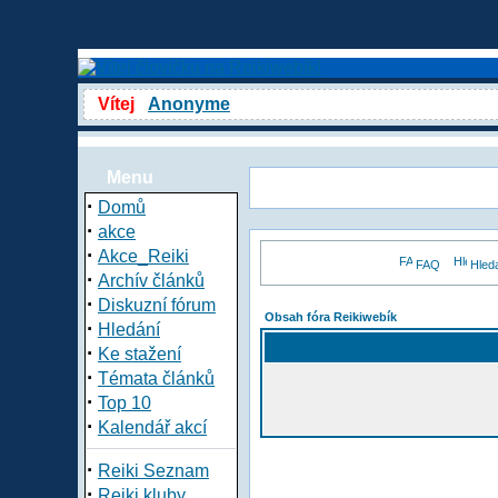
Vítej
Anonyme
Menu
·
Domů
·
akce
·
Akce_Reiki
FAQ
Hled
·
Archív článků
·
Diskuzní fórum
Obsah fóra Reikiwebík
·
Hledání
·
Ke stažení
·
Témata článků
·
Top 10
·
Kalendář akcí
·
Reiki Seznam
·
Reiki kluby