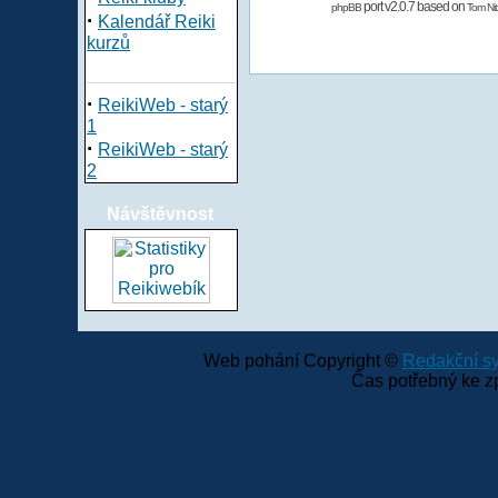
port v2.0.7 based on
phpBB
Tom Nit
·
Kalendář Reiki
kurzů
·
ReikiWeb - starý
1
·
ReikiWeb - starý
2
Návštěvnost
Web pohání Copyright ©
Redakční 
Čas potřebný ke z