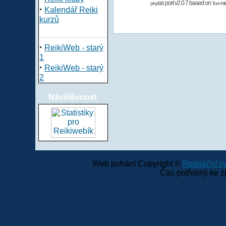
port v2.0.7 based on
phpBB
Tom Nit
·
Kalendář Reiki
kurzů
·
ReikiWeb - starý
1
·
ReikiWeb - starý
2
Návštěvnost
Web pohání Copyright ©
Redakční 
Čas potřebný ke z