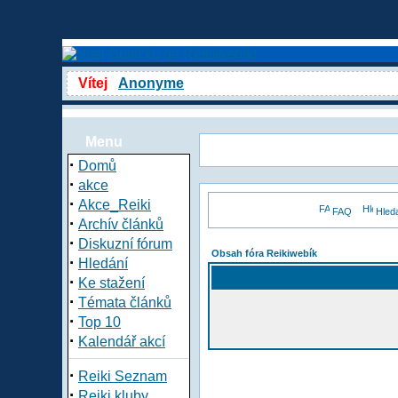
Vítej
Anonyme
Menu
·
Domů
·
akce
·
Akce_Reiki
FAQ
Hled
·
Archív článků
·
Diskuzní fórum
Obsah fóra Reikiwebík
·
Hledání
·
Ke stažení
·
Témata článků
·
Top 10
·
Kalendář akcí
·
Reiki Seznam
·
Reiki kluby