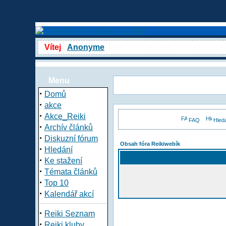
Vítej
Anonyme
Menu
·
Domů
·
akce
·
Akce_Reiki
FAQ
Hled
·
Archív článků
·
Diskuzní fórum
Obsah fóra Reikiwebík
·
Hledání
·
Ke stažení
·
Témata článků
·
Top 10
·
Kalendář akcí
·
Reiki Seznam
·
Reiki kluby