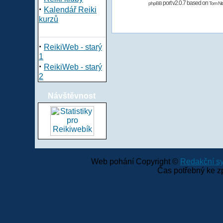
port v2.0.7 based on
phpBB
Tom Nit
·
Kalendář Reiki
kurzů
·
ReikiWeb - starý
1
·
ReikiWeb - starý
2
Návštěvnost
Web pohání Copyright ©
Redakční 
Čas potřebný ke z