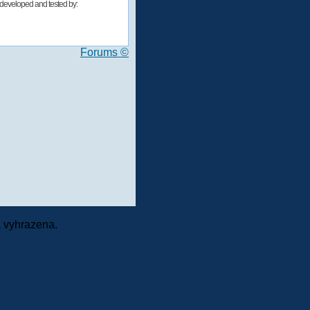
developed and tested by:
Forums ©
 vyhrazena.