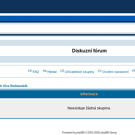
Diskuzní fórum
FAQ
Hledat
Uživatelské skupiny
Osobní nastavení
h fóra Reikiwebík
Informace
Neexistuje žádná skupina.
Powered by
phpBB
© 2001-2003 phpBB Group