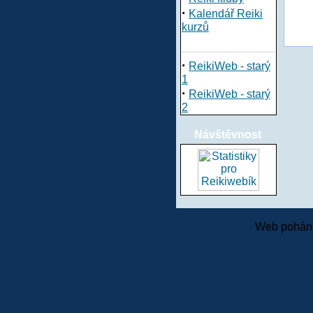
·
Kalendář Reiki
kurzů
·
ReikiWeb - starý
1
·
ReikiWeb - starý
2
Návštěvnost
Web pohání