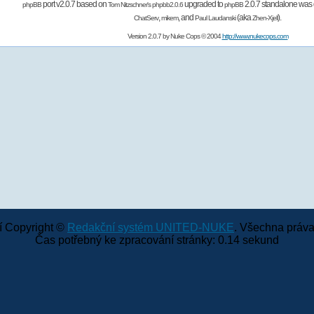
port v2.0.7 based on
upgraded to
2.0.7 standalone was 
phpBB
Tom Nitzschner's
phpbb2.0.6
phpBB
,
,
and
(aka
).
ChatServ
mikem
Paul Laudanski
Zhen-Xjell
Version 2.0.7 by
Nuke Cops
© 2004
http://www.nukecops.com
 Copyright ©
Redakční systém UNITED-NUKE
. Všechna práva
Čas potřebný ke zpracování stránky: 0.14 sekund