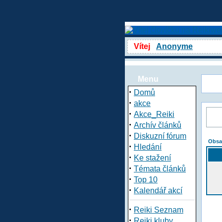
Vítej
Anonyme
Menu
·
Domů
·
akce
·
Akce_Reiki
·
Archív článků
·
Diskuzní fórum
Obsa
·
Hledání
·
Ke stažení
·
Témata článků
·
Top 10
·
Kalendář akcí
·
Reiki Seznam
·
Reiki kluby