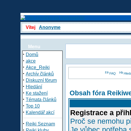
Vítej
Anonyme
Menu
·
Domů
·
akce
·
Akce_Reiki
·
Archív článků
FAQ
Hled
·
Diskuzní fórum
·
Hledání
Obsah fóra Reikiw
·
Ke stažení
·
Témata článků
·
Top 10
Registrace a přih
·
Kalendář akcí
Proč se nemohu př
·
Reiki Seznam
Je vůbec potřeba s
·
Reiki kluby