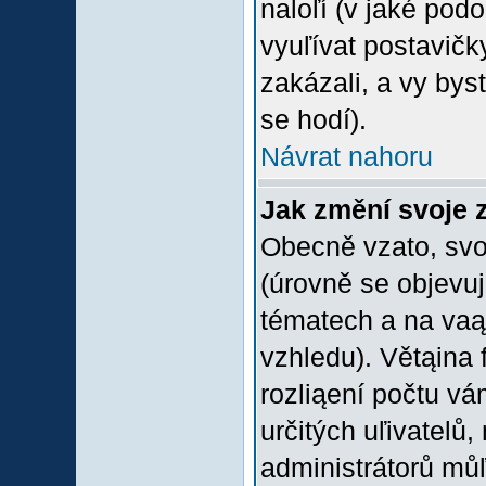
naloľí (v jaké pod
vyuľívat postavičk
zakázali, a vy bys
se hodí).
Návrat nahoru
Jak změní svoje 
Obecně vzato, svo
(úrovně se objevu
tématech a na vaąe
vzhledu). Větąina 
rozliąení počtu vá
určitých uľivatelů
administrátorů můľ