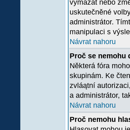
vymazat nebo změni
uskutečněné volby 
administrátor. Tím
manipulaci s výsl
Návrat nahoru
Proč se nemohu d
Některá fóra moho
skupinám. Ke čtení,
zvláątní autorizac
a administrátor, ta
Návrat nahoru
Proč nemohu hlas
Hlasovat mohou jen