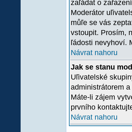
zaľádat o zařazení 
Moderátor uľivatel
můľe se vás zepta
vstoupit. Prosím,
ľádosti nevyhoví. 
Návrat nahoru
Jak se stanu mod
Uľivatelské skupi
administrátorem a
Máte-li zájem vytv
prvního kontaktuj
Návrat nahoru