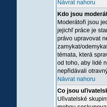
Návrat nahoru
Kdo jsou moderát
Moderátoři jsou jed
jejichľ práce je st
právo upravovat n
zamykat/odemykat,
témata, která spra
od toho, aby lidé 
nepřidávali otravný
Návrat nahoru
Co jsou uľivatel
Uľivatelské skupin
mohou seskupovat u