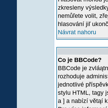
zkresleny výsledky
nemůľete volit, z
hlasování jiľ ukon
Návrat nahoru
Co je BBCode?
BBCode je zvláątn
rozhoduje administ
jednotlivé příspě
stylu HTML, tagy 
a ] a nabízí větąí 