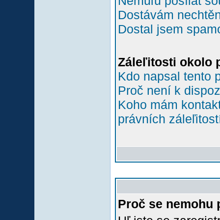
Nemůľu posílat so
Dostávám nechtěn
Dostal jsem spamov
Záleľitosti okolo
Kdo napsal tento 
Proč není k dispoz
Koho mám kontakto
právních záleľitost
Proč se nemohu p