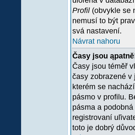
uloľena v databázi
Profil
(obvykle se n
nemusí to být prav
svá nastavení.
Návrat nahoru
Časy jsou ąpatně
Časy jsou téměř vľ
časy zobrazené v 
kterém se nacházít
pásmo v profilu. 
pásma a podobná 
registrovaní uľivat
toto je dobrý důvod