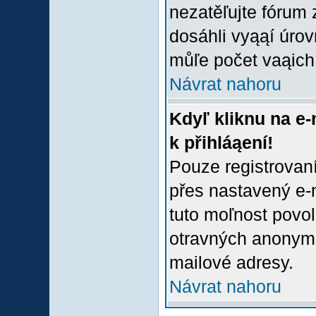
nezatěľujte fórum
dosáhli vyąąí úro
můľe počet vaąich 
Návrat nahoru
Kdyľ kliknu na e-
k přihláąení!
Pouze registrovaní
přes nastavený e-m
tuto moľnost povol
otravných anonymní
mailové adresy.
Návrat nahoru