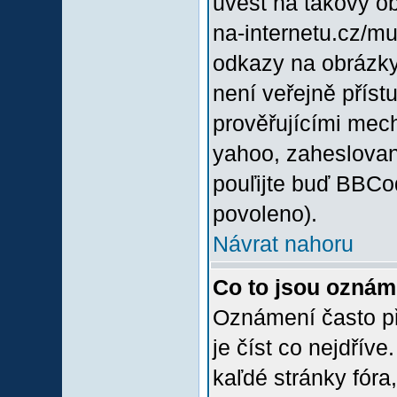
uvést na takový o
na-internetu.cz/m
odkazy na obrázky
není veřejně příst
prověřujícími mec
yahoo, zaheslovan
pouľijte buď BBCod
povoleno).
Návrat nahoru
Co to jsou oznám
Oznámení často při
je číst co nejdřív
kaľdé stránky fóra