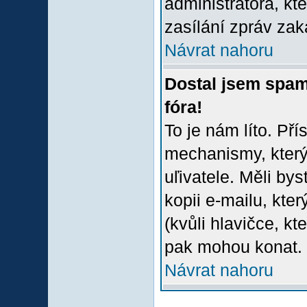
administrátora, kt
zasílání zpráv zak
Návrat nahoru
Dostal jsem spam
fóra!
To je nám líto. Př
mechanismy, který
uľivatele. Měli bys
kopii e-mailu, který
(kvůli hlavičce, k
pak mohou konat.
Návrat nahoru