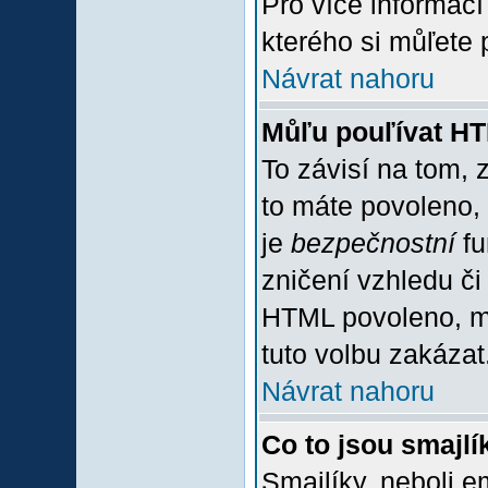
Pro více informac
kterého si můľete 
Návrat nahoru
Můľu pouľívat H
To závisí na tom, 
to máte povoleno, z
je
bezpečnostní
fu
zničení vzhledu či
HTML povoleno, mů
tuto volbu zakázat
Návrat nahoru
Co to jsou smajlí
Smajlíky, neboli e