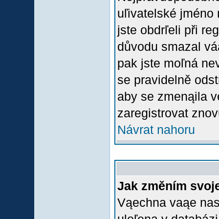
uľivatelské jméno 
jste obdrľeli při r
důvodu smazal váą 
pak jste moľná nevl
se pravidelně odstr
aby se zmenąila v
zaregistrovat znov
Návrat nahoru
Jak změním svoje
Vąechna vaąe nasta