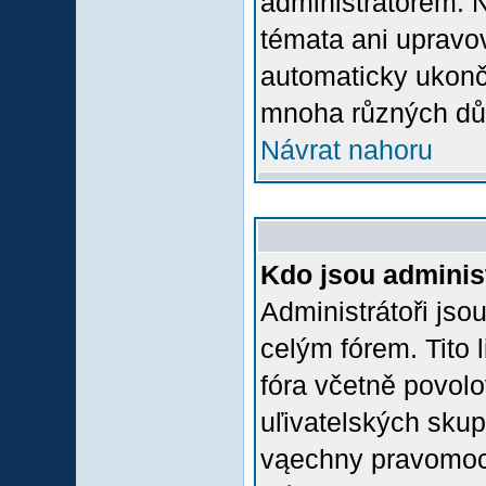
administrátorem.
témata ani upravov
automaticky ukon
mnoha různých dů
Návrat nahoru
Kdo jsou adminis
Administrátoři jso
celým fórem. Tito
fóra včetně povolo
uľivatelských skup
vąechny pravomoci