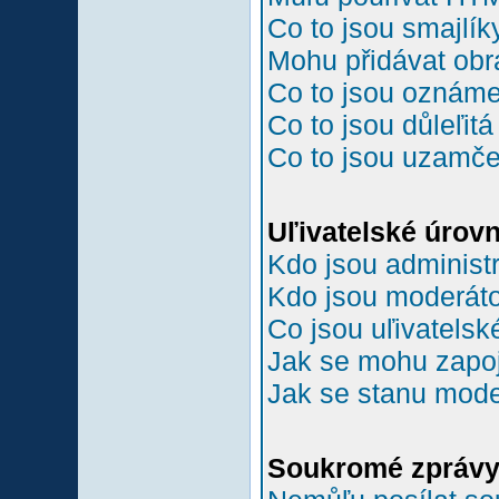
Co to jsou smajlík
Mohu přidávat ob
Co to jsou oznám
Co to jsou důleľit
Co to jsou uzamč
Uľivatelské úrov
Kdo jsou administr
Kdo jsou moderáto
Co jsou uľivatelsk
Jak se mohu zapoji
Jak se stanu mode
Soukromé zpráv