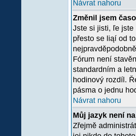
Návrat nahoru
Změnil jsem časov
Jste si jisti, ľe j
přesto se liąí od 
nejpravděpodobněją
Fórum není stavěn
standardním a let
hodinový rozdíl. 
pásma o jednu hod
Návrat nahoru
Můj jazyk není n
Zřejmě administrát
jej nikdo do tohoto