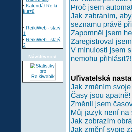
·
Proč jsem automa
Kalendář Reiki
kurzů
Jak zabráním, aby 
seznamu právě př
·
ReikiWeb - starý
Zapomněl jsem he
1
·
ReikiWeb - starý
Zaregistroval jsem
2
V minulosti jsem s
Návštěvnost
nemohu přihlásit?!
Uľivatelská nasta
Jak změním svoje
Časy jsou ąpatně!
Změnil jsem časové
Můj jazyk není na
Jak zobrazím obr
Jak změní svoje z