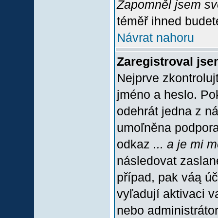
Zapomněl jsem sv
téměř ihned budete
Návrat nahoru
Zaregistroval jse
Nejprve zkontroluj
jméno a heslo. Po
odehrát jedna z ná
umoľněna podpora C
odkaz
... a je mi 
následovat zaslané
případ, pak váą úč
vyľadují aktivaci 
nebo administráto