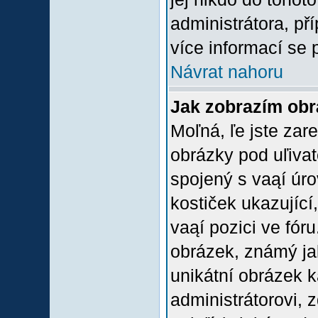
administrátora, př
více informací se 
Návrat nahoru
Jak zobrazím ob
Moľná, ľe jste zare
obrázky pod uľiva
spojený s vaąí úro
kostiček ukazující,
vaąí pozici ve fór
obrázek, známý jak
unikátní obrázek k
administrátorovi, z