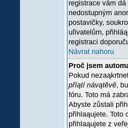
registrace vám dá 
nedostupným anon
postavičky, soukro
uľivatelům, přihlá
registraci doporuč
Návrat nahoru
Proč jsem automa
Pokud nezaąkrtnet
příątí návątěvě
, b
fóru. Toto má zabr
Abyste zůstali přih
přihlaąujete. Tot
přihlaąujete z veř