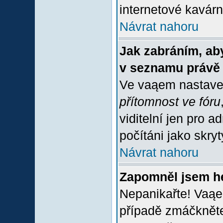
internetové kavárně
Návrat nahoru
Jak zabráním, aby
v seznamu právě
Ve vaąem nastave
přítomnost ve fóru
viditelní jen pro 
počítáni jako skrytý
Návrat nahoru
Zapomněl jsem h
Nepanikařte! Vaąe
případě zmáčkněte 