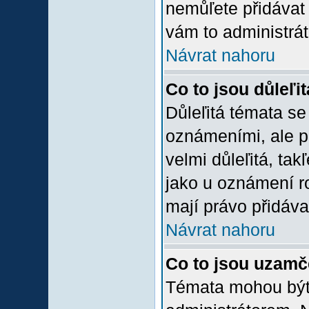
nemůľete přidávat 
vám to administrát
Návrat nahoru
Co to jsou důleľi
Důleľitá témata se
oznámeními, ale p
velmi důleľitá, tak
jako u oznámení ro
mají právo přidáva
Návrat nahoru
Co to jsou uzamč
Témata mohou bý