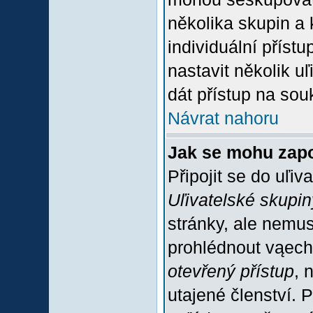
několika skupin a
individuální příst
nastavit několik u
dát přístup na sou
Návrat nahoru
Jak se mohu zapo
Připojit se do uľiv
Uľivatelské skupin
stránky, ale nemus
prohlédnout vąech
otevřený přístup
, 
utajené členství. 