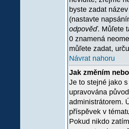
byste zadat název
(nastavte napsání
odpověď
. Můľete 
0 znamená neomez
můľete zadat, urču
Návrat nahoru
Jak změním nebo
Je to stejné jako 
upravována původ
administrátorem. Ú
příspěvek v tématu
Pokud nikdo zatím