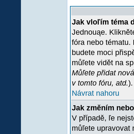
Jak vloľím téma 
Jednouąe. Klikněte
fóra nebo tématu. 
budete moci přispě
můľete vidět na sp
Můľete přidat nová
v tomto fóru, atd.
).
Návrat nahoru
Jak změním nebo
V případě, ľe nejs
můľete upravovat 