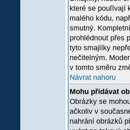
které se pouľívají 
malého kódu, např
smutný. Kompletní
prohlédnout přes p
tyto smajlíky nepř
nečitelným. Moder
v tomto směru změ
Návrat nahoru
Mohu přidávat o
Obrázky se mohou 
ačkoliv v současn
nahrání obrázků p