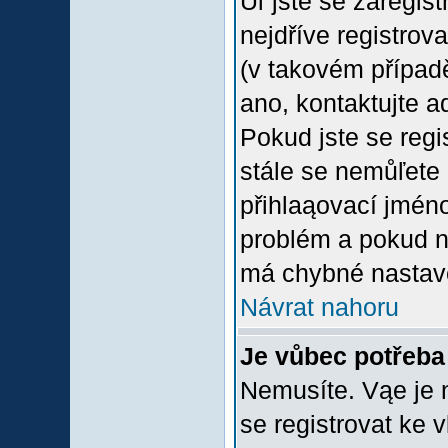
Uľ jste se zaregis
nejdříve registrov
(v takovém případ
ano, kontaktujte a
Pokud jste se regis
stále se nemůľete p
přihlaąovací jméno
problém a pokud ne
má chybné nastave
Návrat nahoru
Je vůbec potřeba 
Nemusíte. Vąe je n
se registrovat ke 