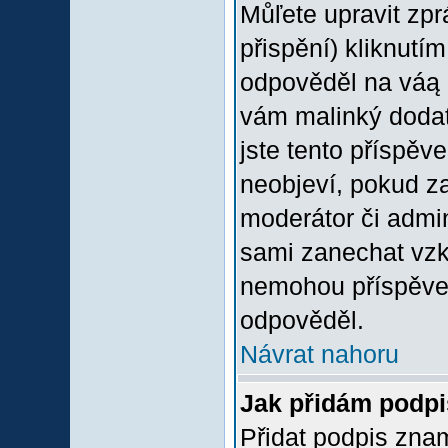
Můľete upravit zp
přispění) kliknutím
odpověděl na váą p
vám malinký dodate
jste tento příspěv
neobjeví, pokud z
moderátor či admini
sami zanechat vzka
nemohou příspěvek
odpověděl.
Návrat nahoru
Jak přidám podp
Přidat podpis znam