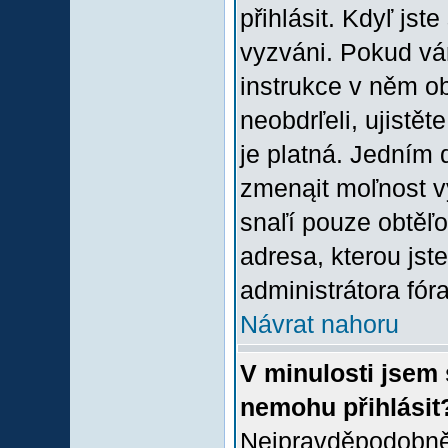
přihlásit. Kdyľ jste
vyzváni. Pokud vám
instrukce v něm ob
neobdrľeli, ujistě
je platná. Jedním 
zmenąit moľnost 
snaľí pouze obtěľov
adresa, kterou jste
administrátora fóra
Návrat nahoru
V minulosti jsem 
nemohu přihlásit
Nejpravděpodobněj