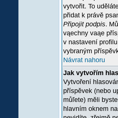
vytvořit. To udělá
přidat k právě ps
Připojit podpis
. Mů
vąechny vaąe přís
v nastavení profil
vybraným příspěvk
Návrat nahoru
Jak vytvořím hla
Vytvoření hlasován
příspěvek (nebo u
můľete) měli byste
hlavním oknem na 
nevidíte, zřejmě n