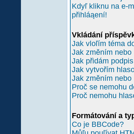
Kdyľ kliknu na e-m
přihláąení!
Vkládání příspěv
Jak vloľím téma do
Jak změním nebo 
Jak přidám podpi
Jak vytvořím hlas
Jak změním nebo 
Proč se nemohu do
Proč nemohu hlas
Formátování a ty
Co je BBCode?
Můľu pouľívat HT