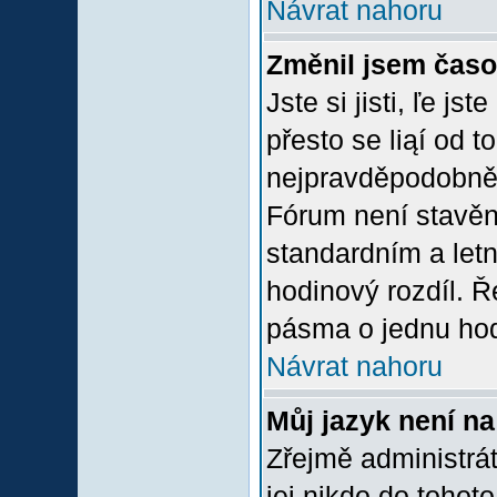
Návrat nahoru
Změnil jsem časov
Jste si jisti, ľe j
přesto se liąí od 
nejpravděpodobněją
Fórum není stavěn
standardním a let
hodinový rozdíl. 
pásma o jednu hod
Návrat nahoru
Můj jazyk není n
Zřejmě administrát
jej nikdo do tohoto