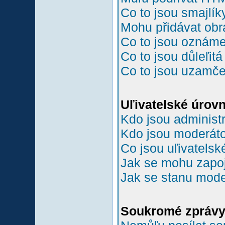
Co to jsou smajlík
Mohu přidávat ob
Co to jsou oznám
Co to jsou důleľit
Co to jsou uzamč
Uľivatelské úrov
Kdo jsou administr
Kdo jsou moderáto
Co jsou uľivatelsk
Jak se mohu zapoji
Jak se stanu mode
Soukromé zpráv