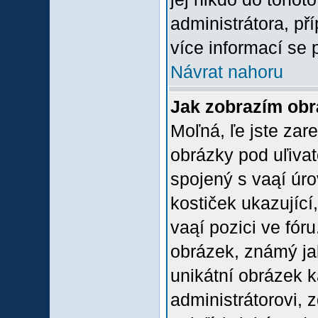
administrátora, př
více informací se 
Návrat nahoru
Jak zobrazím ob
Moľná, ľe jste zare
obrázky pod uľiva
spojený s vaąí úro
kostiček ukazující,
vaąí pozici ve fór
obrázek, známý jak
unikátní obrázek k
administrátorovi, z