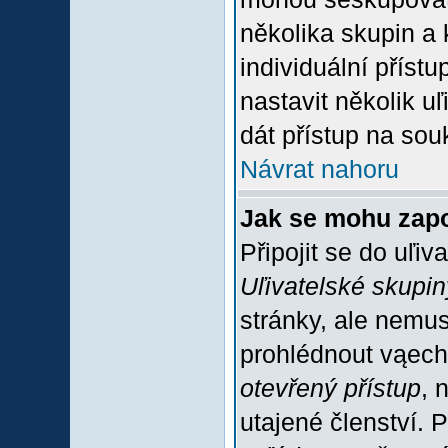
několika skupin a
individuální příst
nastavit několik u
dát přístup na sou
Návrat nahoru
Jak se mohu zapo
Připojit se do uľiv
Uľivatelské skupin
stránky, ale nemus
prohlédnout vąech
otevřený přístup
, 
utajené členství. 