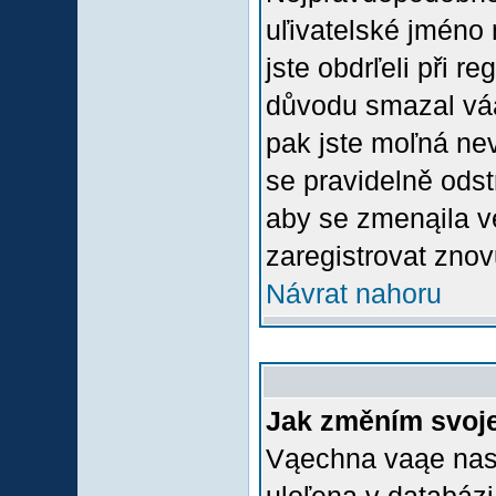
uľivatelské jméno 
jste obdrľeli při r
důvodu smazal váą 
pak jste moľná nevl
se pravidelně odstr
aby se zmenąila v
zaregistrovat znov
Návrat nahoru
Jak změním svoje
Vąechna vaąe nasta