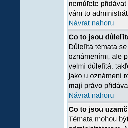
nemůľete přidávat 
vám to administrát
Návrat nahoru
Co to jsou důleľi
Důleľitá témata se
oznámeními, ale p
velmi důleľitá, tak
jako u oznámení ro
mají právo přidáva
Návrat nahoru
Co to jsou uzamč
Témata mohou bý