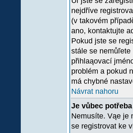
Uľ jste se zaregis
nejdříve registrov
(v takovém případ
ano, kontaktujte a
Pokud jste se regis
stále se nemůľete p
přihlaąovací jméno
problém a pokud ne
má chybné nastave
Návrat nahoru
Je vůbec potřeba 
Nemusíte. Vąe je n
se registrovat ke 