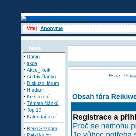
Vítej
Anonyme
Menu
·
Domů
·
akce
·
Akce_Reiki
·
Archív článků
FAQ
Hled
·
Diskuzní fórum
·
Hledání
Obsah fóra Reikiw
·
Ke stažení
·
Témata článků
·
Top 10
Registrace a přih
·
Kalendář akcí
Proč se nemohu př
·
Reiki Seznam
Je vůbec potřeba s
·
Reiki kluby