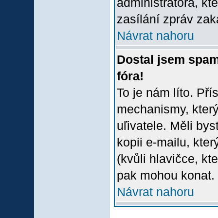
administrátora, kt
zasílání zpráv zak
Návrat nahoru
Dostal jsem spam
fóra!
To je nám líto. Př
mechanismy, který
uľivatele. Měli bys
kopii e-mailu, který
(kvůli hlavičce, k
pak mohou konat.
Návrat nahoru