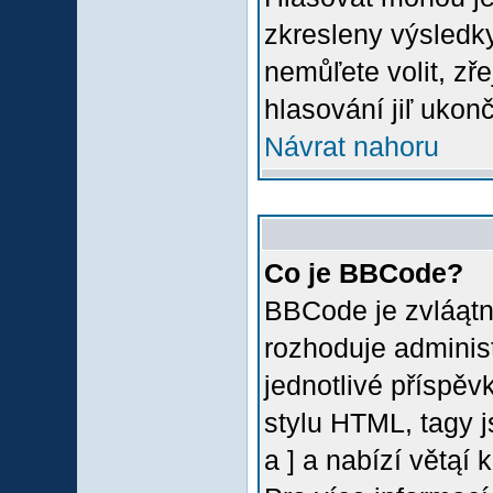
zkresleny výsledky
nemůľete volit, z
hlasování jiľ ukon
Návrat nahoru
Co je BBCode?
BBCode je zvláątn
rozhoduje administ
jednotlivé příspě
stylu HTML, tagy 
a ] a nabízí větąí 