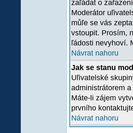
zaľádat o zařazení 
Moderátor uľivatel
můľe se vás zepta
vstoupit. Prosím,
ľádosti nevyhoví. 
Návrat nahoru
Jak se stanu mod
Uľivatelské skupi
administrátorem a
Máte-li zájem vytv
prvního kontaktuj
Návrat nahoru