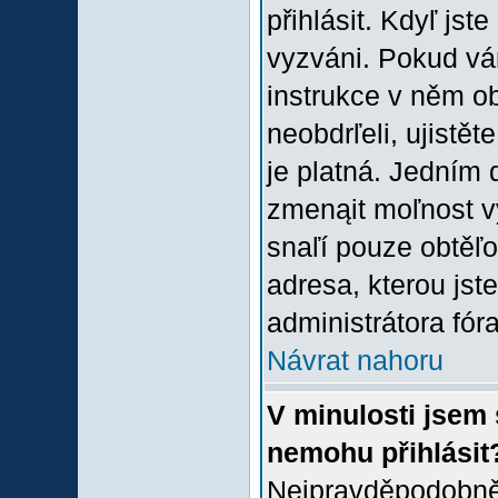
přihlásit. Kdyľ jste
vyzváni. Pokud vám
instrukce v něm ob
neobdrľeli, ujistě
je platná. Jedním 
zmenąit moľnost 
snaľí pouze obtěľov
adresa, kterou jste
administrátora fóra
Návrat nahoru
V minulosti jsem 
nemohu přihlásit
Nejpravděpodobněj