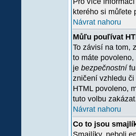
Pro více informac
kterého si můľete 
Návrat nahoru
Můľu pouľívat H
To závisí na tom, 
to máte povoleno, z
je
bezpečnostní
fu
zničení vzhledu či
HTML povoleno, mů
tuto volbu zakázat
Návrat nahoru
Co to jsou smajlí
Smajlíky, neboli e