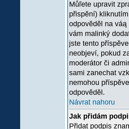
Můľete upravit zp
přispění) kliknutím
odpověděl na váą p
vám malinký dodate
jste tento příspěv
neobjeví, pokud z
moderátor či admini
sami zanechat vzka
nemohou příspěvek
odpověděl.
Návrat nahoru
Jak přidám podp
Přidat podpis znam