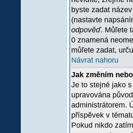
byste zadat název
(nastavte napsání
odpověď
. Můľete 
0 znamená neomez
můľete zadat, urču
Návrat nahoru
Jak změním nebo
Je to stejné jako 
upravována původ
administrátorem. Ú
příspěvek v tématu
Pokud nikdo zatím