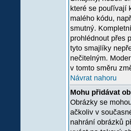
které se pouľívají 
malého kódu, např
smutný. Kompletní
prohlédnout přes p
tyto smajlíky nepř
nečitelným. Moder
v tomto směru změ
Návrat nahoru
Mohu přidávat o
Obrázky se mohou 
ačkoliv v současn
nahrání obrázků p