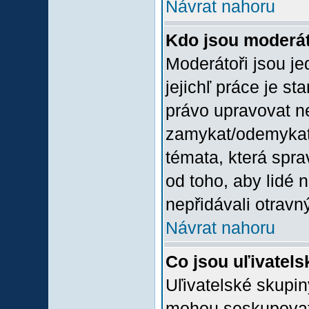
Návrat nahoru
Kdo jsou moderát
Moderátoři jsou jed
jejichľ práce je st
právo upravovat n
zamykat/odemykat,
témata, která spra
od toho, aby lidé 
nepřidávali otravný
Návrat nahoru
Co jsou uľivatel
Uľivatelské skupin
mohou seskupovat u