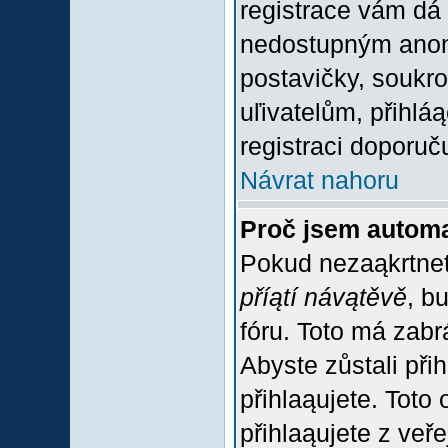
registrace vám dá 
nedostupným anon
postavičky, soukro
uľivatelům, přihlá
registraci doporuč
Návrat nahoru
Proč jsem automa
Pokud nezaąkrtnet
příątí návątěvě
, b
fóru. Toto má zabr
Abyste zůstali přih
přihlaąujete. Tot
přihlaąujete z veř