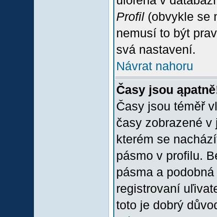
uloľena v databázi
Profil
(obvykle se n
nemusí to být prav
svá nastavení.
Návrat nahoru
Časy jsou ąpatně
Časy jsou téměř vľ
časy zobrazené v 
kterém se nacházít
pásmo v profilu. 
pásma a podobná 
registrovaní uľivat
toto je dobrý důvod