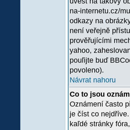
uvést na takový o
na-internetu.cz/m
odkazy na obrázky
není veřejně příst
prověřujícími mec
yahoo, zaheslovan
pouľijte buď BBCod
povoleno).
Návrat nahoru
Co to jsou oznám
Oznámení často při
je číst co nejdřív
kaľdé stránky fóra