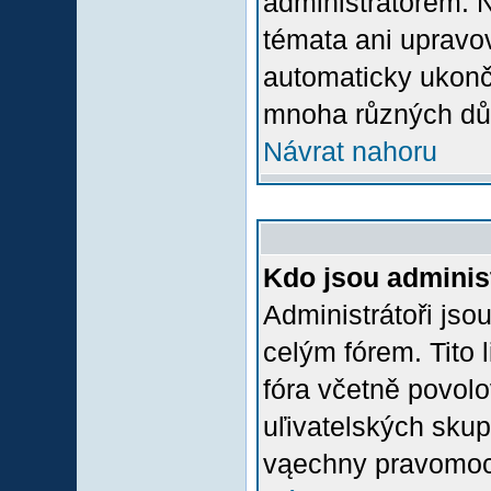
administrátorem.
témata ani upravov
automaticky ukon
mnoha různých dů
Návrat nahoru
Kdo jsou adminis
Administrátoři jso
celým fórem. Tito
fóra včetně povolo
uľivatelských skup
vąechny pravomoci