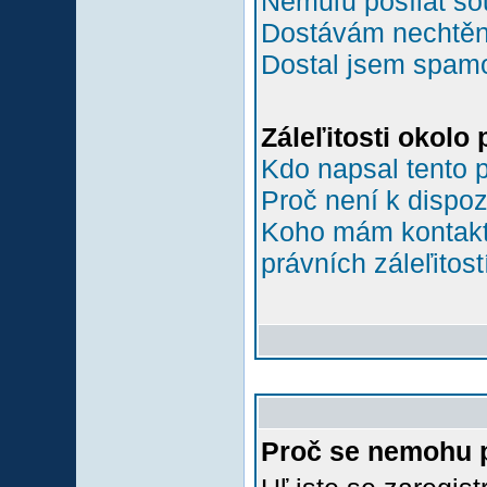
Nemůľu posílat so
Dostávám nechtěn
Dostal jsem spamov
Záleľitosti okolo
Kdo napsal tento 
Proč není k dispoz
Koho mám kontakto
právních záleľitost
Proč se nemohu p