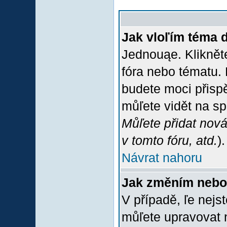
Jak vloľím téma 
Jednouąe. Klikněte
fóra nebo tématu. 
budete moci přispě
můľete vidět na sp
Můľete přidat nová
v tomto fóru, atd.
).
Návrat nahoru
Jak změním nebo
V případě, ľe nejs
můľete upravovat 