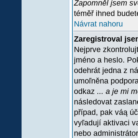
Zapomněl jsem sv
téměř ihned budete
Návrat nahoru
Zaregistroval jse
Nejprve zkontroluj
jméno a heslo. Po
odehrát jedna z ná
umoľněna podpora C
odkaz
... a je mi 
následovat zaslané
případ, pak váą úč
vyľadují aktivaci 
nebo administráto