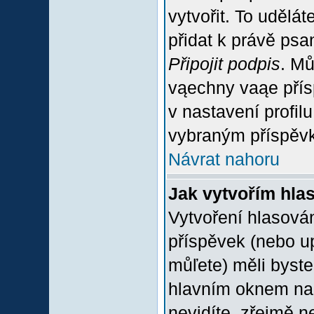
vytvořit. To udělá
přidat k právě ps
Připojit podpis
. Mů
vąechny vaąe přís
v nastavení profil
vybraným příspěvk
Návrat nahoru
Jak vytvořím hla
Vytvoření hlasován
příspěvek (nebo u
můľete) měli byste
hlavním oknem na 
nevidíte, zřejmě n