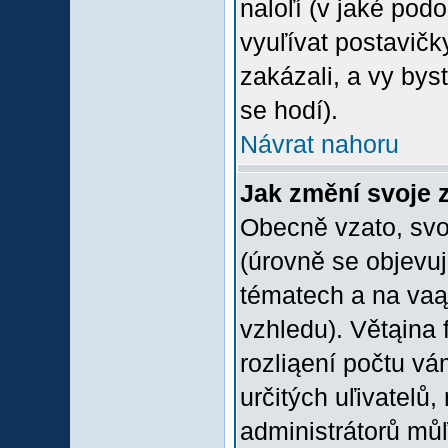
naloľí (v jaké pod
vyuľívat postavičk
zakázali, a vy bys
se hodí).
Návrat nahoru
Jak změní svoje 
Obecně vzato, svo
(úrovně se objevu
tématech a na vaąe
vzhledu). Větąina 
rozliąení počtu vá
určitých uľivatelů
administrátorů můľ