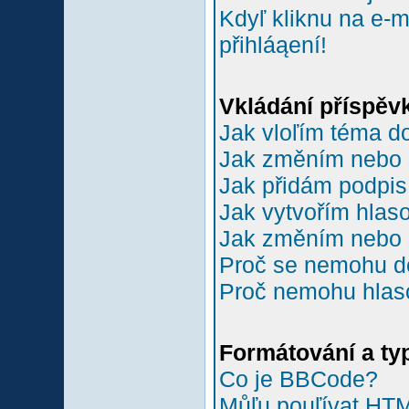
Kdyľ kliknu na e-m
přihláąení!
Vkládání příspěv
Jak vloľím téma do
Jak změním nebo 
Jak přidám podpi
Jak vytvořím hlas
Jak změním nebo 
Proč se nemohu do
Proč nemohu hlas
Formátování a ty
Co je BBCode?
Můľu pouľívat HT