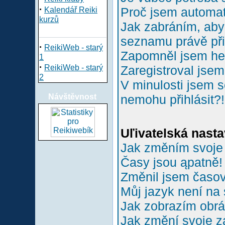
·
Proč jsem automa
Kalendář Reiki
kurzů
Jak zabráním, aby 
seznamu právě př
·
ReikiWeb - starý
Zapomněl jsem he
1
·
ReikiWeb - starý
Zaregistroval jsem
2
V minulosti jsem s
Návštěvnost
nemohu přihlásit?!
Uľivatelská nasta
Jak změním svoje
Časy jsou ąpatně!
Změnil jsem časové
Můj jazyk není na
Jak zobrazím obr
Jak změní svoje z