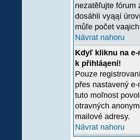
nezatěľujte fórum
dosáhli vyąąí úro
můľe počet vaąich 
Návrat nahoru
Kdyľ kliknu na e-
k přihláąení!
Pouze registrovaní
přes nastavený e-m
tuto moľnost povol
otravných anonymní
mailové adresy.
Návrat nahoru