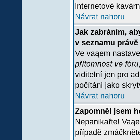
internetové kavárně
Návrat nahoru
Jak zabráním, aby
v seznamu právě
Ve vaąem nastave
přítomnost ve fóru
viditelní jen pro 
počítáni jako skrytý
Návrat nahoru
Zapomněl jsem h
Nepanikařte! Vaąe
případě zmáčkněte 