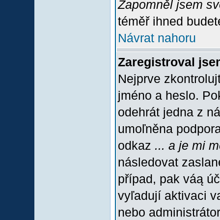
Zapomněl jsem sv
téměř ihned budete
Návrat nahoru
Zaregistroval jse
Nejprve zkontroluj
jméno a heslo. Po
odehrát jedna z ná
umoľněna podpora C
odkaz
... a je mi 
následovat zaslané
případ, pak váą úč
vyľadují aktivaci 
nebo administráto