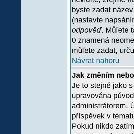
byste zadat název
(nastavte napsání
odpověď
. Můľete 
0 znamená neomez
můľete zadat, urču
Návrat nahoru
Jak změním nebo
Je to stejné jako 
upravována původ
administrátorem. Ú
příspěvek v tématu
Pokud nikdo zatím