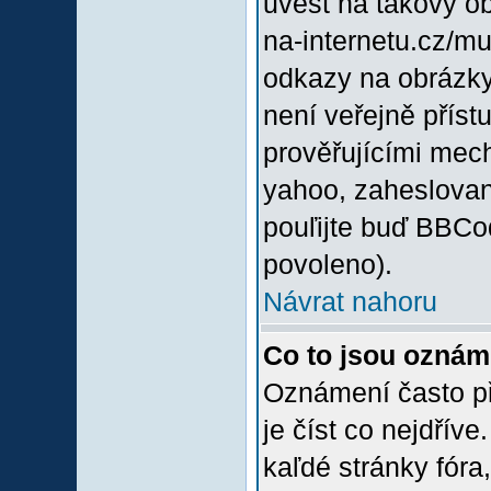
uvést na takový o
na-internetu.cz/m
odkazy na obrázky
není veřejně příst
prověřujícími mec
yahoo, zaheslovan
pouľijte buď BBCod
povoleno).
Návrat nahoru
Co to jsou oznám
Oznámení často při
je číst co nejdřív
kaľdé stránky fóra