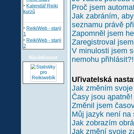
·
Proč jsem automa
Kalendář Reiki
kurzů
Jak zabráním, aby 
seznamu právě př
·
ReikiWeb - starý
Zapomněl jsem he
1
·
ReikiWeb - starý
Zaregistroval jsem
2
V minulosti jsem s
Návštěvnost
nemohu přihlásit?!
Uľivatelská nasta
Jak změním svoje
Časy jsou ąpatně!
Změnil jsem časové
Můj jazyk není na
Jak zobrazím obr
Jak změní svoje z