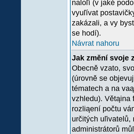
naloľí (v jaké pod
vyuľívat postavičk
zakázali, a vy bys
se hodí).
Návrat nahoru
Jak změní svoje 
Obecně vzato, svo
(úrovně se objevu
tématech a na vaąe
vzhledu). Větąina 
rozliąení počtu vá
určitých uľivatelů
administrátorů můľ