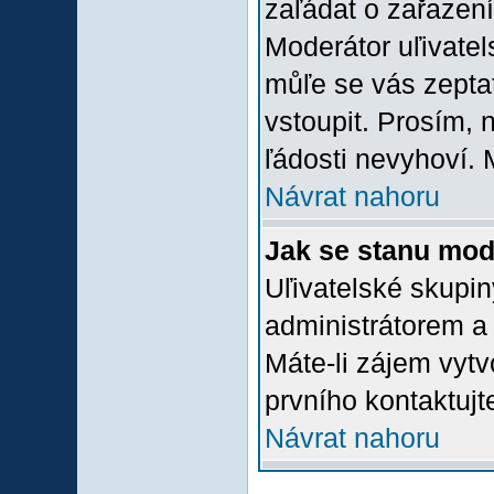
zaľádat o zařazení 
Moderátor uľivatel
můľe se vás zepta
vstoupit. Prosím,
ľádosti nevyhoví. 
Návrat nahoru
Jak se stanu mod
Uľivatelské skupi
administrátorem a
Máte-li zájem vytv
prvního kontaktuj
Návrat nahoru