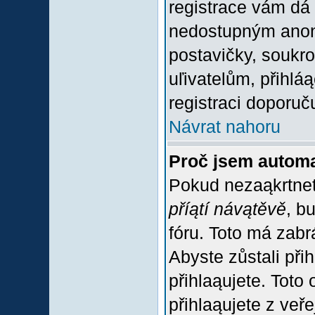
registrace vám dá 
nedostupným anon
postavičky, soukro
uľivatelům, přihlá
registraci doporuč
Návrat nahoru
Proč jsem automa
Pokud nezaąkrtnet
příątí návątěvě
, b
fóru. Toto má zabr
Abyste zůstali přih
přihlaąujete. Tot
přihlaąujete z veř