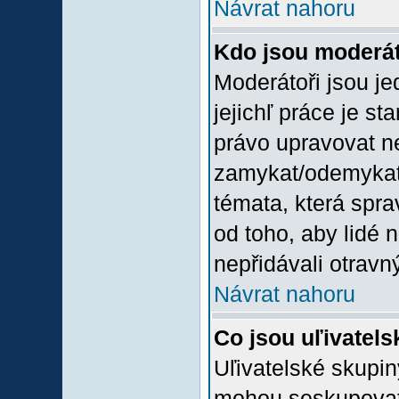
Návrat nahoru
Kdo jsou moderát
Moderátoři jsou jed
jejichľ práce je st
právo upravovat n
zamykat/odemykat,
témata, která spra
od toho, aby lidé 
nepřidávali otravný
Návrat nahoru
Co jsou uľivatel
Uľivatelské skupin
mohou seskupovat u