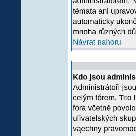
administrátorem.
témata ani upravov
automaticky ukon
mnoha různých dů
Návrat nahoru
Kdo jsou adminis
Administrátoři jso
celým fórem. Tito
fóra včetně povolo
uľivatelských skup
vąechny pravomoci