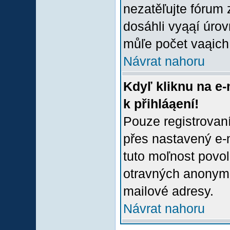
nezatěľujte fórum
dosáhli vyąąí úro
můľe počet vaąich 
Návrat nahoru
Kdyľ kliknu na e-
k přihláąení!
Pouze registrovaní
přes nastavený e-m
tuto moľnost povol
otravných anonymní
mailové adresy.
Návrat nahoru