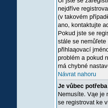
Uľ jste se zaregis
nejdříve registrov
(v takovém případ
ano, kontaktujte a
Pokud jste se regis
stále se nemůľete p
přihlaąovací jméno
problém a pokud ne
má chybné nastave
Návrat nahoru
Je vůbec potřeba 
Nemusíte. Vąe je n
se registrovat ke 