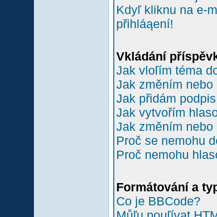
Kdyľ kliknu na e-m
přihláąení!
Vkládání příspěv
Jak vloľím téma do
Jak změním nebo 
Jak přidám podpi
Jak vytvořím hlas
Jak změním nebo 
Proč se nemohu do
Proč nemohu hlas
Formátování a ty
Co je BBCode?
Můľu pouľívat HT