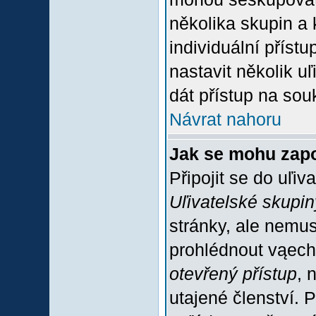
několika skupin a
individuální příst
nastavit několik u
dát přístup na sou
Návrat nahoru
Jak se mohu zapo
Připojit se do uľiv
Uľivatelské skupin
stránky, ale nemus
prohlédnout vąech
otevřený přístup
, 
utajené členství. 