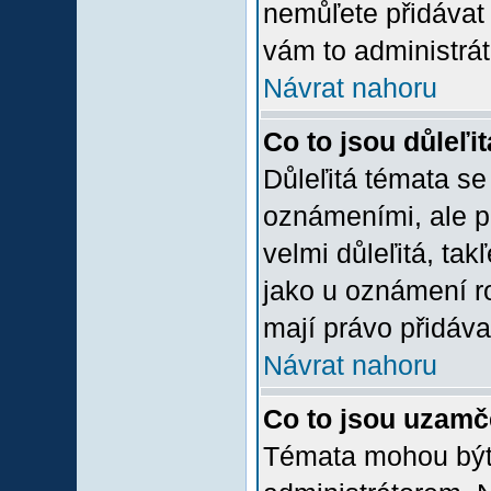
nemůľete přidávat 
vám to administrát
Návrat nahoru
Co to jsou důleľi
Důleľitá témata se
oznámeními, ale p
velmi důleľitá, tak
jako u oznámení ro
mají právo přidáva
Návrat nahoru
Co to jsou uzamč
Témata mohou bý