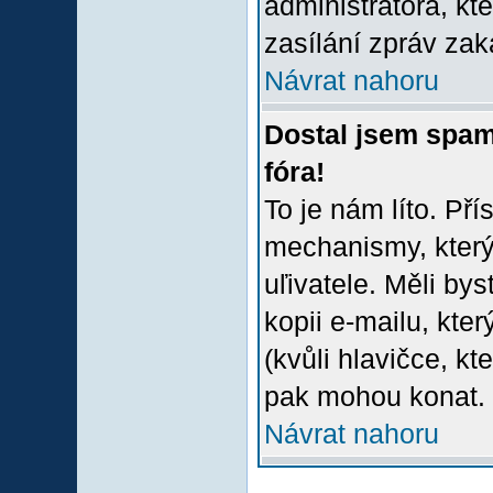
administrátora, kt
zasílání zpráv zak
Návrat nahoru
Dostal jsem spam
fóra!
To je nám líto. Př
mechanismy, který
uľivatele. Měli bys
kopii e-mailu, který
(kvůli hlavičce, k
pak mohou konat.
Návrat nahoru