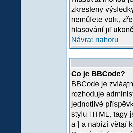
zkresleny výsledky
nemůľete volit, z
hlasování jiľ ukon
Návrat nahoru
Co je BBCode?
BBCode je zvláątn
rozhoduje administ
jednotlivé příspě
stylu HTML, tagy 
a ] a nabízí větąí 