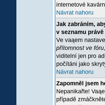
internetové kavárně
Návrat nahoru
Jak zabráním, aby
v seznamu právě
Ve vaąem nastave
přítomnost ve fóru
viditelní jen pro 
počítáni jako skrytý
Návrat nahoru
Zapomněl jsem h
Nepanikařte! Vaąe
případě zmáčkněte 