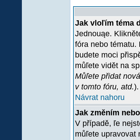
Jak vloľím téma 
Jednouąe. Klikněte
fóra nebo tématu. 
budete moci přispě
můľete vidět na sp
Můľete přidat nová
v tomto fóru, atd.
).
Návrat nahoru
Jak změním nebo
V případě, ľe nejs
můľete upravovat 