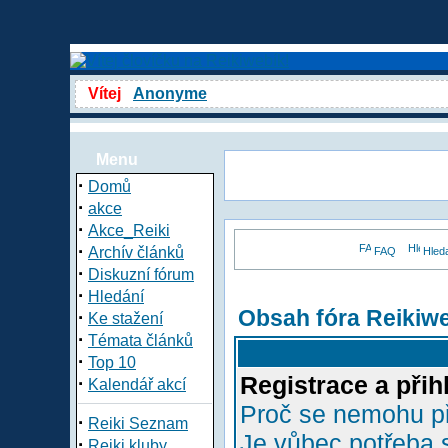
Vítej
Anonyme
Menu
·
Domů
·
akce
·
Akce_Reiki
·
Archív článků
FAQ
Hled
·
Diskuzní fórum
·
Hledání
Obsah fóra Reikiw
·
Ke stažení
·
Témata článků
·
Top 10
Registrace a přih
·
Kalendář akcí
Proč se nemohu př
·
Reiki Seznam
Je vůbec potřeba s
·
Reiki kluby