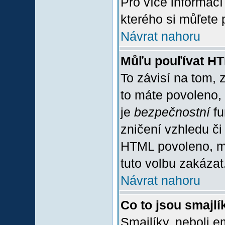
Pro více informac
kterého si můľete 
Návrat nahoru
Můľu pouľívat H
To závisí na tom, 
to máte povoleno, z
je
bezpečnostní
fu
zničení vzhledu či
HTML povoleno, mů
tuto volbu zakázat
Návrat nahoru
Co to jsou smajlí
Smajlíky, neboli e