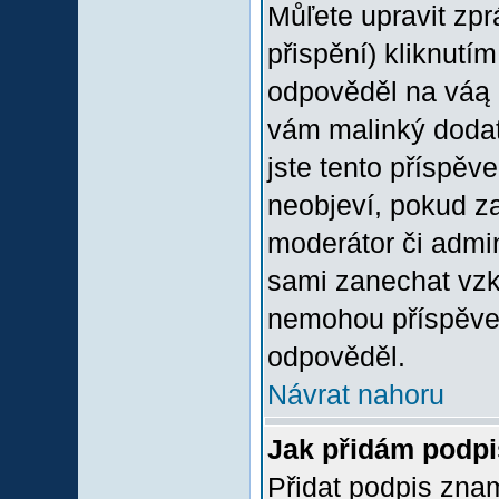
Můľete upravit zp
přispění) kliknutím
odpověděl na váą p
vám malinký dodate
jste tento příspěv
neobjeví, pokud z
moderátor či admini
sami zanechat vzka
nemohou příspěvek
odpověděl.
Návrat nahoru
Jak přidám podp
Přidat podpis znam