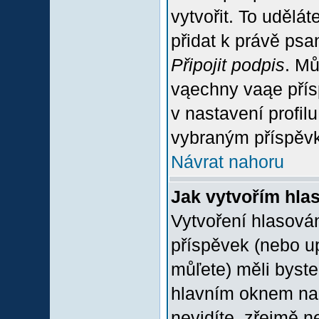
vytvořit. To udělá
přidat k právě ps
Připojit podpis
. Mů
vąechny vaąe přís
v nastavení profil
vybraným příspěvk
Návrat nahoru
Jak vytvořím hla
Vytvoření hlasován
příspěvek (nebo u
můľete) měli byste
hlavním oknem na 
nevidíte, zřejmě n