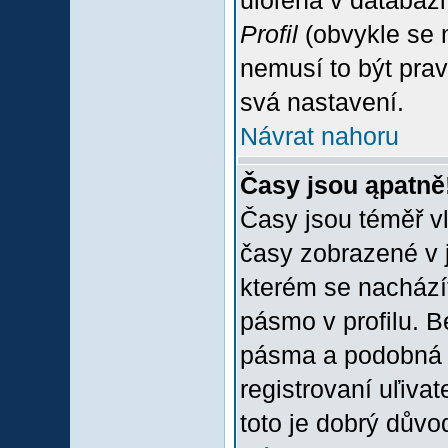
uloľena v databázi
Profil
(obvykle se n
nemusí to být prav
svá nastavení.
Návrat nahoru
Časy jsou ąpatně
Časy jsou téměř vľ
časy zobrazené v 
kterém se nacházít
pásmo v profilu. 
pásma a podobná 
registrovaní uľivat
toto je dobrý důvod