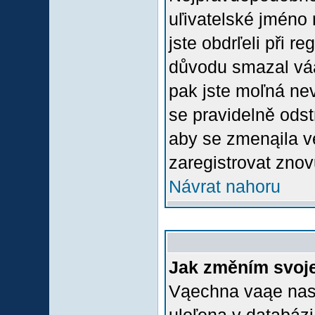
uľivatelské jméno 
jste obdrľeli při r
důvodu smazal váą 
pak jste moľná nevl
se pravidelně odstr
aby se zmenąila v
zaregistrovat znov
Návrat nahoru
Jak změním svoje
Vąechna vaąe nasta