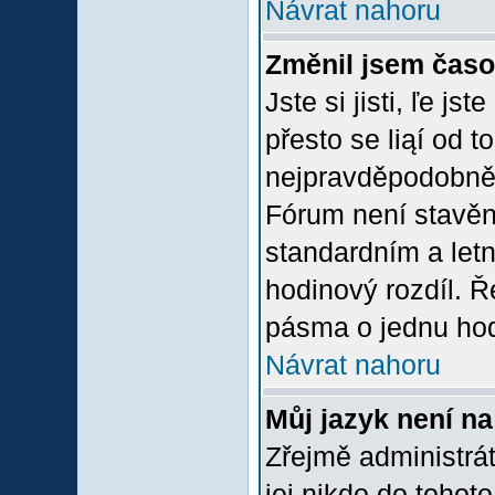
Návrat nahoru
Změnil jsem časov
Jste si jisti, ľe j
přesto se liąí od 
nejpravděpodobněją
Fórum není stavěn
standardním a let
hodinový rozdíl. 
pásma o jednu hod
Návrat nahoru
Můj jazyk není n
Zřejmě administrát
jej nikdo do tohoto