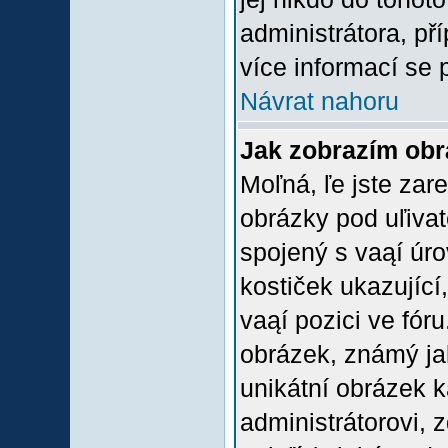
administrátora, př
více informací se 
Návrat nahoru
Jak zobrazím ob
Moľná, ľe jste zare
obrázky pod uľiva
spojený s vaąí úro
kostiček ukazující,
vaąí pozici ve fór
obrázek, známý jak
unikátní obrázek k
administrátorovi, z