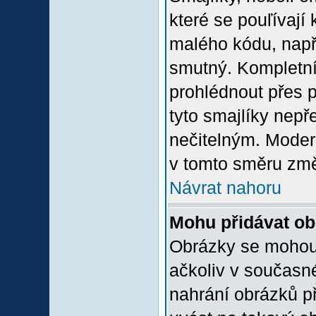
které se pouľívají 
malého kódu, např
smutný. Kompletní
prohlédnout přes p
tyto smajlíky nepř
nečitelným. Moder
v tomto směru změ
Návrat nahoru
Mohu přidávat o
Obrázky se mohou 
ačkoliv v současn
nahrání obrázků p