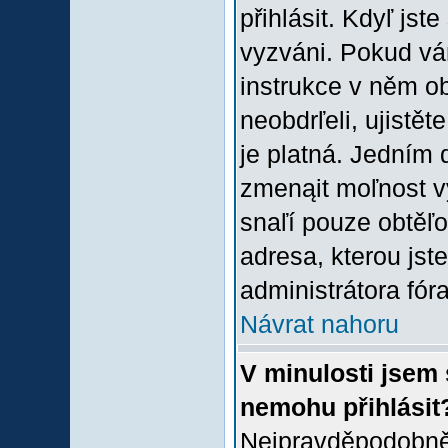
přihlásit. Kdyľ jste
vyzváni. Pokud vám
instrukce v něm ob
neobdrľeli, ujistě
je platná. Jedním 
zmenąit moľnost 
snaľí pouze obtěľov
adresa, kterou jste
administrátora fóra
Návrat nahoru
V minulosti jsem 
nemohu přihlásit
Nejpravděpodobněj