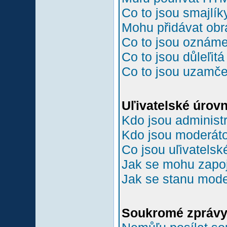
Co to jsou smajlík
Mohu přidávat ob
Co to jsou oznám
Co to jsou důleľit
Co to jsou uzamč
Uľivatelské úrov
Kdo jsou administr
Kdo jsou moderáto
Co jsou uľivatelsk
Jak se mohu zapoji
Jak se stanu mode
Soukromé zpráv