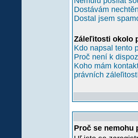
Nemůľu posílat so
Dostávám nechtěn
Dostal jsem spamov
Záleľitosti okolo
Kdo napsal tento 
Proč není k dispoz
Koho mám kontakto
právních záleľitost
Proč se nemohu p