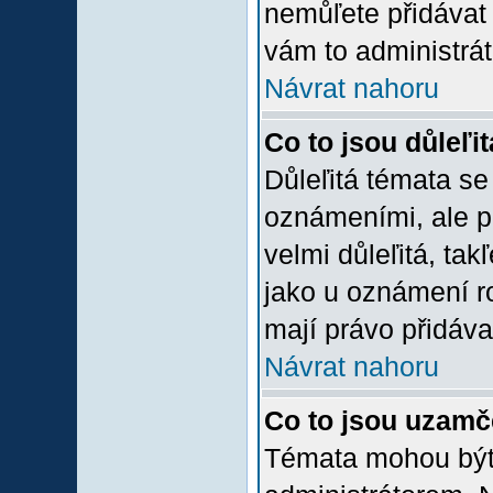
nemůľete přidávat 
vám to administrát
Návrat nahoru
Co to jsou důleľi
Důleľitá témata se
oznámeními, ale p
velmi důleľitá, tak
jako u oznámení ro
mají právo přidáva
Návrat nahoru
Co to jsou uzamč
Témata mohou bý