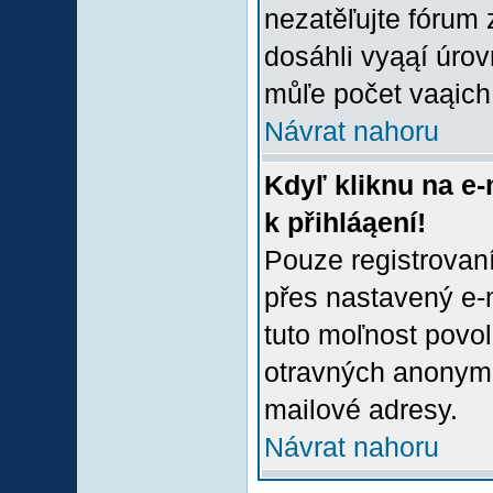
nezatěľujte fórum
dosáhli vyąąí úro
můľe počet vaąich 
Návrat nahoru
Kdyľ kliknu na e-
k přihláąení!
Pouze registrovaní
přes nastavený e-m
tuto moľnost povol
otravných anonymní
mailové adresy.
Návrat nahoru