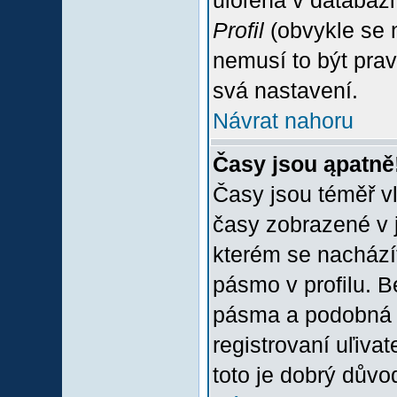
uloľena v databázi
Profil
(obvykle se n
nemusí to být prav
svá nastavení.
Návrat nahoru
Časy jsou ąpatně
Časy jsou téměř vľ
časy zobrazené v 
kterém se nacházít
pásmo v profilu. 
pásma a podobná 
registrovaní uľivat
toto je dobrý důvod