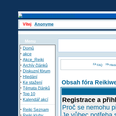
Vítej
Anonyme
Menu
·
Domů
·
akce
·
Akce_Reiki
·
Archív článků
FAQ
Hled
·
Diskuzní fórum
·
Hledání
Obsah fóra Reikiw
·
Ke stažení
·
Témata článků
·
Top 10
Registrace a přih
·
Kalendář akcí
Proč se nemohu př
·
Reiki Seznam
Je vůbec potřeba s
·
Reiki kluby