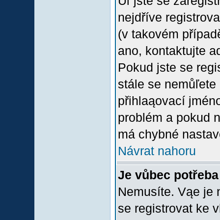
Uľ jste se zaregis
nejdříve registrov
(v takovém případ
ano, kontaktujte a
Pokud jste se regis
stále se nemůľete p
přihlaąovací jméno
problém a pokud ne
má chybné nastave
Návrat nahoru
Je vůbec potřeba 
Nemusíte. Vąe je n
se registrovat ke 