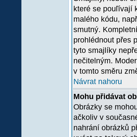
které se pouľívají 
malého kódu, např
smutný. Kompletní
prohlédnout přes p
tyto smajlíky nepř
nečitelným. Moder
v tomto směru změ
Návrat nahoru
Mohu přidávat o
Obrázky se mohou 
ačkoliv v současn
nahrání obrázků p