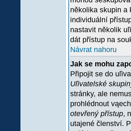
několika skupin a
individuální příst
nastavit několik u
dát přístup na sou
Návrat nahoru
Jak se mohu zapo
Připojit se do uľiv
Uľivatelské skupin
stránky, ale nemus
prohlédnout vąech
otevřený přístup
, 
utajené členství. 