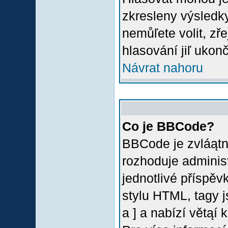
zkresleny výsledky
nemůľete volit, z
hlasování jiľ ukon
Návrat nahoru
Co je BBCode?
BBCode je zvláątn
rozhoduje administ
jednotlivé příspě
stylu HTML, tagy 
a ] a nabízí větąí 