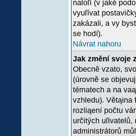
naloľí (v jaké pod
vyuľívat postavičk
zakázali, a vy bys
se hodí).
Návrat nahoru
Jak změní svoje 
Obecně vzato, svo
(úrovně se objevu
tématech a na vaąe
vzhledu). Větąina 
rozliąení počtu vá
určitých uľivatelů
administrátorů můľ