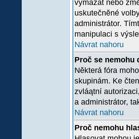
vymazat nebo změni
uskutečněné volby 
administrátor. Tím
manipulaci s výsl
Návrat nahoru
Proč se nemohu d
Některá fóra moho
skupinám. Ke čtení,
zvláątní autorizac
a administrátor, ta
Návrat nahoru
Proč nemohu hlas
Hlasovat mohou jen