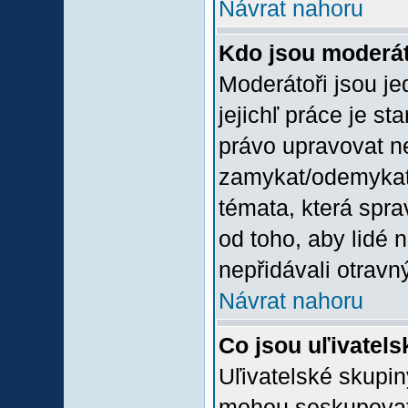
Návrat nahoru
Kdo jsou moderát
Moderátoři jsou jed
jejichľ práce je st
právo upravovat n
zamykat/odemykat,
témata, která spra
od toho, aby lidé 
nepřidávali otravný
Návrat nahoru
Co jsou uľivatel
Uľivatelské skupin
mohou seskupovat u