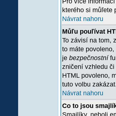
Pro více informac
kterého si můľete 
Návrat nahoru
Můľu pouľívat H
To závisí na tom, 
to máte povoleno, z
je
bezpečnostní
fu
zničení vzhledu či
HTML povoleno, mů
tuto volbu zakázat
Návrat nahoru
Co to jsou smajlí
Smajlíky, neboli e