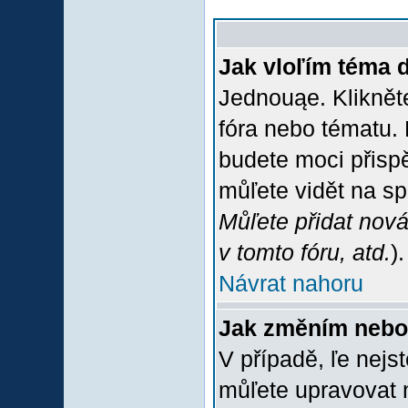
Jak vloľím téma 
Jednouąe. Klikněte
fóra nebo tématu. 
budete moci přispě
můľete vidět na sp
Můľete přidat nová
v tomto fóru, atd.
).
Návrat nahoru
Jak změním nebo
V případě, ľe nejs
můľete upravovat 