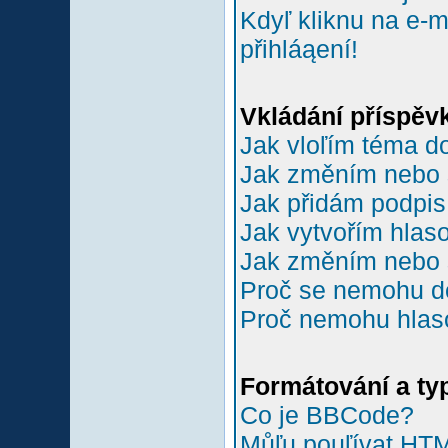
Kdyľ kliknu na e-m
přihláąení!
Vkládání příspěv
Jak vloľím téma do
Jak změním nebo 
Jak přidám podpi
Jak vytvořím hlas
Jak změním nebo 
Proč se nemohu do
Proč nemohu hlas
Formátování a ty
Co je BBCode?
Můľu pouľívat HT