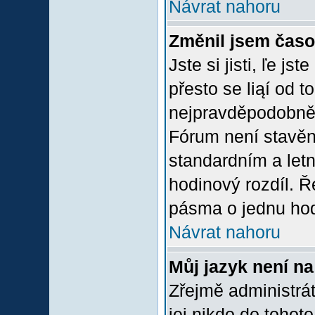
Návrat nahoru
Změnil jsem časov
Jste si jisti, ľe j
přesto se liąí od 
nejpravděpodobněją
Fórum není stavěn
standardním a let
hodinový rozdíl. 
pásma o jednu hod
Návrat nahoru
Můj jazyk není n
Zřejmě administrát
jej nikdo do tohoto