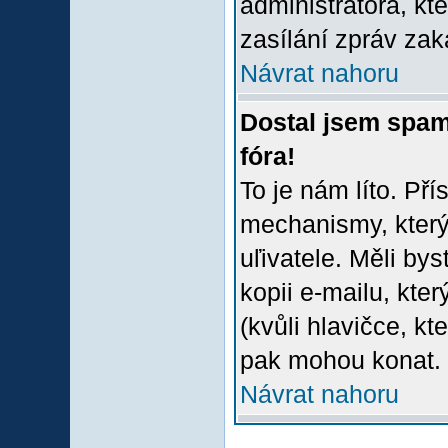
administrátora, kt
zasílání zpráv zak
Návrat nahoru
Dostal jsem spam
fóra!
To je nám líto. Př
mechanismy, který
uľivatele. Měli bys
kopii e-mailu, který
(kvůli hlavičce, k
pak mohou konat.
Návrat nahoru