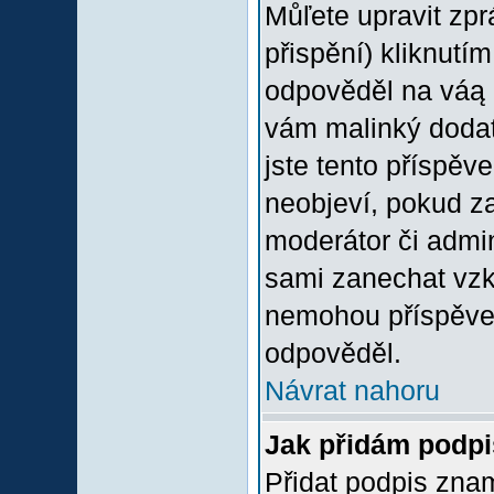
Můľete upravit zp
přispění) kliknutím
odpověděl na váą p
vám malinký dodate
jste tento příspěv
neobjeví, pokud z
moderátor či admini
sami zanechat vzka
nemohou příspěvek
odpověděl.
Návrat nahoru
Jak přidám podp
Přidat podpis znam