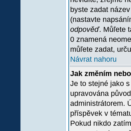
byste zadat název
(nastavte napsání
odpověď
. Můľete 
0 znamená neomez
můľete zadat, urču
Návrat nahoru
Jak změním nebo
Je to stejné jako 
upravována původ
administrátorem. Ú
příspěvek v tématu
Pokud nikdo zatím