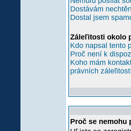
Nemůľu posílat so
Dostávám nechtěn
Dostal jsem spamov
Záleľitosti okolo
Kdo napsal tento 
Proč není k dispoz
Koho mám kontakto
právních záleľitost
Proč se nemohu p