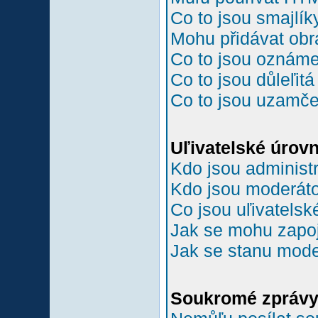
Co to jsou smajlík
Mohu přidávat ob
Co to jsou oznám
Co to jsou důleľit
Co to jsou uzamč
Uľivatelské úrov
Kdo jsou administr
Kdo jsou moderáto
Co jsou uľivatelsk
Jak se mohu zapoji
Jak se stanu mode
Soukromé zpráv