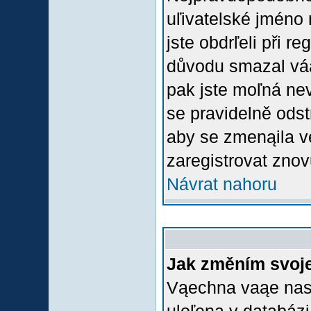
uľivatelské jméno 
jste obdrľeli při r
důvodu smazal váą 
pak jste moľná nevl
se pravidelně odstr
aby se zmenąila v
zaregistrovat znov
Návrat nahoru
Jak změním svoje
Vąechna vaąe nasta