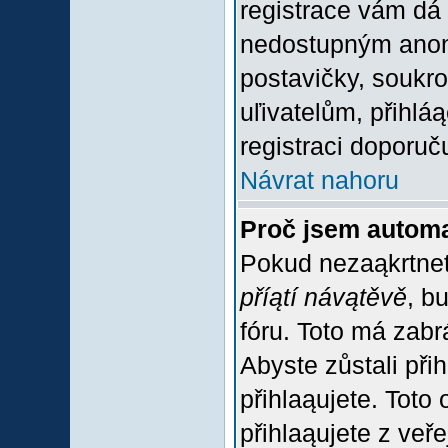
registrace vám dá 
nedostupným anon
postavičky, soukro
uľivatelům, přihlá
registraci doporuč
Návrat nahoru
Proč jsem automa
Pokud nezaąkrtnet
příątí návątěvě
, b
fóru. Toto má zabr
Abyste zůstali přih
přihlaąujete. Tot
přihlaąujete z veř