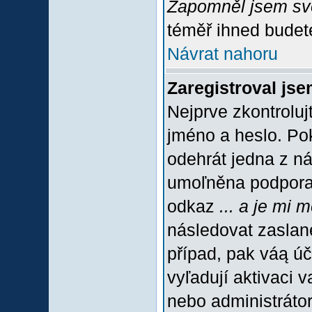
Zapomněl jsem sv
téměř ihned budete
Návrat nahoru
Zaregistroval jse
Nejprve zkontroluj
jméno a heslo. Po
odehrát jedna z ná
umoľněna podpora C
odkaz
... a je mi 
následovat zaslané
případ, pak váą úč
vyľadují aktivaci 
nebo administráto