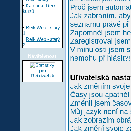
·
Proč jsem automa
Kalendář Reiki
kurzů
Jak zabráním, aby 
seznamu právě př
·
ReikiWeb - starý
Zapomněl jsem he
1
·
ReikiWeb - starý
Zaregistroval jsem
2
V minulosti jsem s
Návštěvnost
nemohu přihlásit?!
Uľivatelská nasta
Jak změním svoje
Časy jsou ąpatně!
Změnil jsem časové
Můj jazyk není na
Jak zobrazím obr
Jak změní svoje z