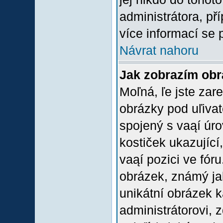
administrátora, př
více informací se 
Návrat nahoru
Jak zobrazím ob
Moľná, ľe jste zare
obrázky pod uľiva
spojený s vaąí úro
kostiček ukazující,
vaąí pozici ve fór
obrázek, známý jak
unikátní obrázek k
administrátorovi, z