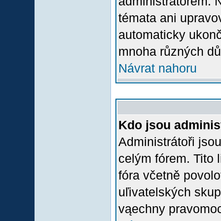
administrátorem.
témata ani upravov
automaticky ukon
mnoha různých dů
Návrat nahoru
Kdo jsou adminis
Administrátoři jso
celým fórem. Tito
fóra včetně povolo
uľivatelských skup
vąechny pravomoci