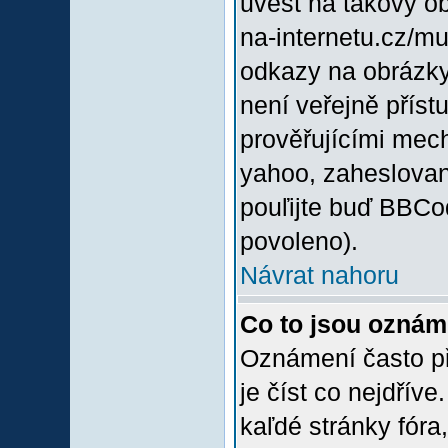
uvést na takový o
na-internetu.cz/m
odkazy na obrázky
není veřejně příst
prověřujícími mec
yahoo, zaheslovan
pouľijte buď BBCod
povoleno).
Návrat nahoru
Co to jsou oznám
Oznámení často při
je číst co nejdřív
kaľdé stránky fóra