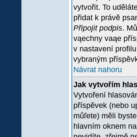
vytvořit. To udělá
přidat k právě ps
Připojit podpis
. Mů
vąechny vaąe přís
v nastavení profil
vybraným příspěvk
Návrat nahoru
Jak vytvořím hla
Vytvoření hlasován
příspěvek (nebo u
můľete) měli byste
hlavním oknem na 
nevidíte, zřejmě n