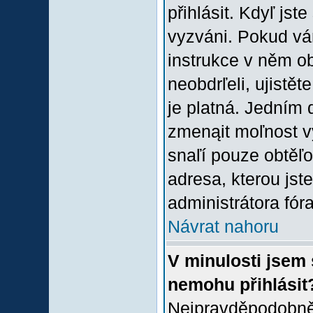
přihlásit. Kdyľ jste
vyzváni. Pokud vám
instrukce v něm ob
neobdrľeli, ujistě
je platná. Jedním 
zmenąit moľnost 
snaľí pouze obtěľov
adresa, kterou jste
administrátora fóra
Návrat nahoru
V minulosti jsem 
nemohu přihlásit
Nejpravděpodobněj