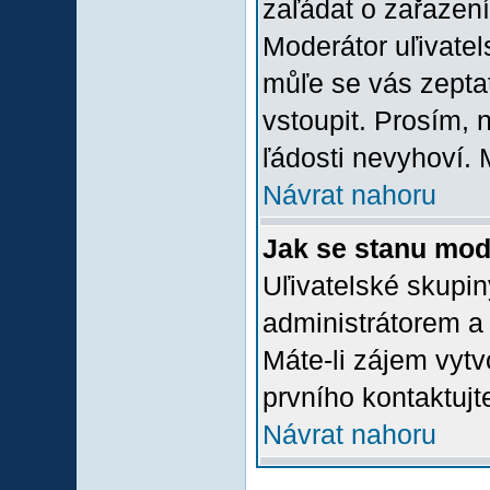
zaľádat o zařazení 
Moderátor uľivatel
můľe se vás zepta
vstoupit. Prosím,
ľádosti nevyhoví. 
Návrat nahoru
Jak se stanu mod
Uľivatelské skupi
administrátorem a
Máte-li zájem vytv
prvního kontaktuj
Návrat nahoru