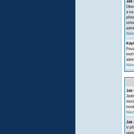
Jak 
Obec
a na
přid
vzhl
admi
Návr
Kdyľ
Pouz
moľn
adre
Návr
Jak 
Jedn
moci
nová
Návr
Jak 
V př
upra