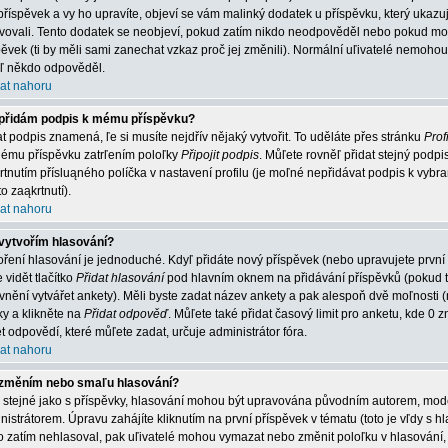
příspěvek a vy ho upravíte, objeví se vám malinký dodatek u příspěvku, který ukazuje
vovali. Tento dodatek se neobjeví, pokud zatím nikdo neodpověděl nebo pokud mode
pěvek (ti by měli sami zanechat vzkaz proč jej změnili). Normální uľivatelé nemoh
jiľ někdo odpověděl.
at nahoru
přidám podpis k mému příspěvku?
at podpis znamená, ľe si musíte nejdřív nějaký vytvořit. To uděláte přes stránku
Profi
ému příspěvku zatrľením poloľky
Připojit podpis
. Můľete rovněľ přidat stejný podp
rtnutím přísluąného políčka v nastavení profilu (je moľné nepřidávat podpis k vy
o zaąkrtnutí).
at nahoru
vytvořím hlasování?
oření hlasování je jednoduché. Kdyľ přidáte nový příspěvek (nebo upravujete první
 vidět tlačítko
Přidat hlasování
pod hlavním oknem na přidávání příspěvků (pokud t
vnění vytvářet ankety). Měli byste zadat název ankety a pak alespoň dvě moľnosti
ky a klikněte na
Přidat odpověď
. Můľete také přidat časový limit pro anketu, kde
t odpovědí, které můľete zadat, určuje administrátor fóra.
at nahoru
změním nebo smaľu hlasování?
o stejné jako s příspěvky, hlasování mohou být upravována původním autorem, mo
nistrátorem. Úpravu zahájíte kliknutím na první příspěvek v tématu (toto je vľdy s
o zatím nehlasoval, pak uľivatelé mohou vymazat nebo změnit poloľku v hlasování, 