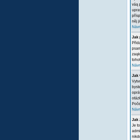
váą 
upra
přís
něj 
Návr
Jak 
Přid
psan
zaąk
tohot
Návr
Jak 
Vytv
byste
oprá
otáz
Poče
Návr
Jak 
Je t
admi
nikd