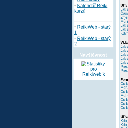
·
Kalendář Reiki
Uľiv
Jak 
kurzů
Časy
Změn
Můj 
Jak 
·
ReikiWeb - starý
Jak 
1
Kdyľ
·
ReikiWeb - starý
Vklá
2
Jak 
Jak 
Návštěvnost
Jak 
Jak 
Jak 
Proč
Proč
Form
Co 
Můľu
Co t
Mohu
Co t
Co t
Co t
Uľiv
Kdo 
Kdo 