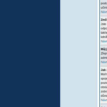
podo
učini
Návr
Změn
Jste
odpo
takľ
letn
Návr
Můj 
Zřej
admi
Návr
Jak 
Moľn
spoj
pozi
obrá
zobr
důvo
Návr