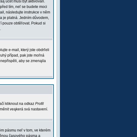
váą účet musí být aktivován.
 před tím, neľ se budete moci
mail, následujte instrukce v něm
esa je platná. Jedním důvodem,
aľí pouze obtěľovat. Pokud si
.
te e-mail, který jste obdrľeli
ruhý případ, pak jste moľná
m nepřispěli, aby se zmenąila
ačí kliknout na odkaz
Profil
 změnit veąkerá svá nastavení.
vém pásmu neľ v tom, ve kterém
 změnou časového pásma a