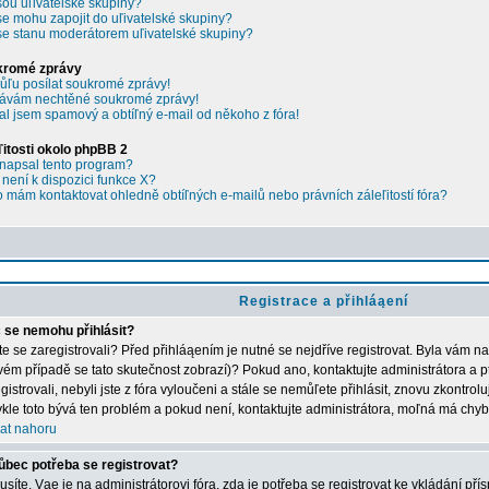
sou uľivatelské skupiny?
se mohu zapojit do uľivatelské skupiny?
se stanu moderátorem uľivatelské skupiny?
kromé zprávy
ľu posílat soukromé zprávy!
ávám nechtěné soukromé zprávy!
al jsem spamový a obtíľný e-mail od někoho z fóra!
ľitosti okolo phpBB 2
napsal tento program?
 není k dispozici funkce X?
 mám kontaktovat ohledně obtíľných e-mailů nebo právních záleľitostí fóra?
Registrace a přihláąení
 se nemohu přihlásit?
ste se zaregistrovali? Před přihláąením je nutné se nejdříve registrovat. Byla vám n
vém případě se tato skutečnost zobrazí)? Pokud ano, kontaktujte administrátora a p
gistrovali, nebyli jste z fóra vyloučeni a stále se nemůľete přihlásit, znovu zkontrol
kle toto bývá ten problém a pokud není, kontaktujte administrátora, moľná má chyb
at nahoru
ůbec potřeba se registrovat?
síte. Vąe je na administrátorovi fóra, zda je potřeba se registrovat ke vkládání př