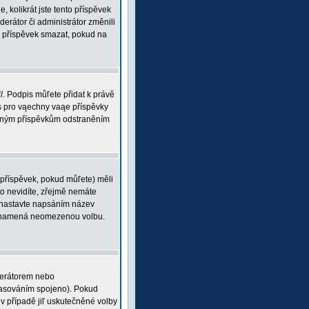
, kolikrát jste tento příspěvek
rátor či administrátor změnili
ou příspěvek smazat, pokud na
l
. Podpis můľete přidat k právě
is pro vąechny vaąe příspěvky
braným příspěvkům odstraněním
 příspěvek, pokud můľete) měli
o nevidíte, zřejmě nemáte
 (nastavte napsáním název
 0 znamená neomezenou volbu.
derátorem nebo
 hlasováním spojeno). Pokud
v případě jiľ uskutečněné volby