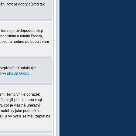
ni, toto je dobrý důvod tak
pak tou nejpravděpodobnějąí
tandardním a letním časem,
o jednu hodinu po dobu trvání
nepřeloľil. Kontaktujte
ránky
phpBB Group
.
nem. Ten první je obrázek
 jste jiľ přidali nebo vaąí
, coľ je vlastně unikátní
i naloľí (v jaké podobě se
li, a vy byste se měli zeptat na