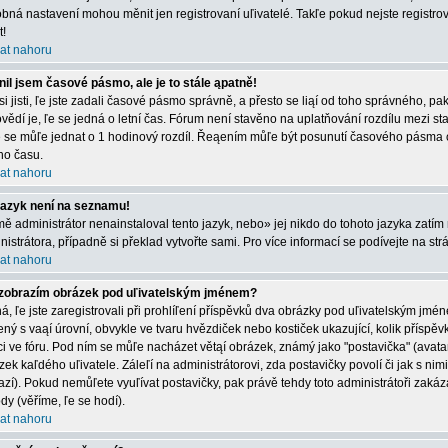
bná nastavení mohou měnit jen registrovaní uľivatelé. Takľe pokud nejste registrová
t!
at nahoru
il jsem časové pásmo, ale je to stále ąpatně!
 si jisti, ľe jste zadali časové pásmo správně, a přesto se liąí od toho správného, 
vědí je, ľe se jedná o letní čas. Fórum není stavěno na uplatňování rozdílu mezi s
e se můľe jednat o 1 hodinový rozdíl. Řeąením můľe být posunutí časového pásma 
ího času.
at nahoru
jazyk není na seznamu!
mě administrátor nenainstaloval tento jazyk, nebo» jej nikdo do tohoto jazyka zatím 
nistrátora, případně si překlad vytvořte sami. Pro více informací se podívejte na st
at nahoru
zobrazím obrázek pod uľivatelským jménem?
á, ľe jste zaregistrovali při prohlíľení příspěvků dva obrázky pod uľivatelským jmé
ený s vaąí úrovní, obvykle ve tvaru hvězdiček nebo kostiček ukazující, kolik příspěvků
ci ve fóru. Pod ním se můľe nacházet větąí obrázek, známý jako "postavička" (avatar)
zek kaľdého uľivatele. Záleľí na administrátorovi, zda postavičky povolí či jak s nim
azí). Pokud nemůľete vyuľívat postavičky, pak právě tehdy toto administrátoři zakáza
dy (věříme, ľe se hodí).
at nahoru