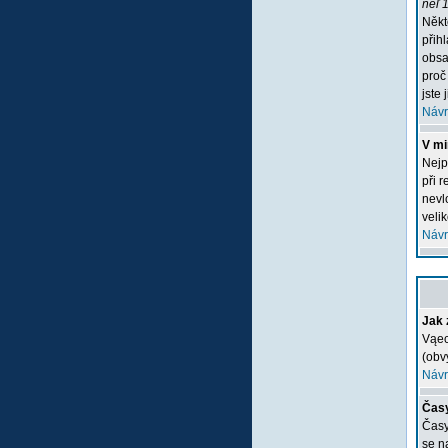
neľ 1
Někt
přih
obsa
proč
jste 
Návr
V mi
Nejp
při 
nevlo
veli
Návr
Jak 
Vąec
(obv
Návr
Časy
Časy
se n