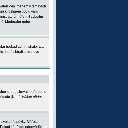
ľivatelským jménem v tématech
vní k rozliąení počtu vámi
inistrátorů můľe mít zvláątní
vně. Moderátor nebo
lář (pokud administrátor tuto
ů, které sbírají e-mailové
tné se registrovat, neľ budete
 tématu (Např.
Můľete přidat
 svoje příspěvky. Můľete
 Pokud jiľ někdo odpověděl na