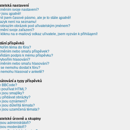
atelská nastavení
změním svoje nastavení?
 jsou ąpatně!
il jsem časové pásmo, ale je to stále ąpatně!
jazyk není na seznamu!
zobrazím obrázek pod uľivatelským jménem?
změní svoje zařazení?
 kliknu na e-mailový odkaz uľivatele, jsem vyzván k přihláąení!
dání příspěvků
vloľím téma do fóra?
změním nebo smaľu příspěvek?
přidám podpis k mému příspěvku?
vytvořím hlasování?
změním nebo smaľu hlasování?
 se nemohu dostat k fóru?
 nemohu hlasovat v anketě?
átování a typy příspěvků
je BBCode?
 pouľívat HTML?
o jsou smajlíky?
 přidávat obrázky?
o jsou oznámení?
o jsou důleľitá témata?
o jsou uzamčená témata?
atelské úrovně a skupiny
jsou administrátoři?
jsou moderátoři?