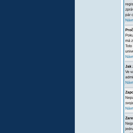
regi
zprá
pár c
Návr
Proč
Poku
má z
Toto
unive
Návr
Jak 
Ve v
admi
Návr
Zapo
Nepa
svoj
Návr
Zare
Nejp
jedn