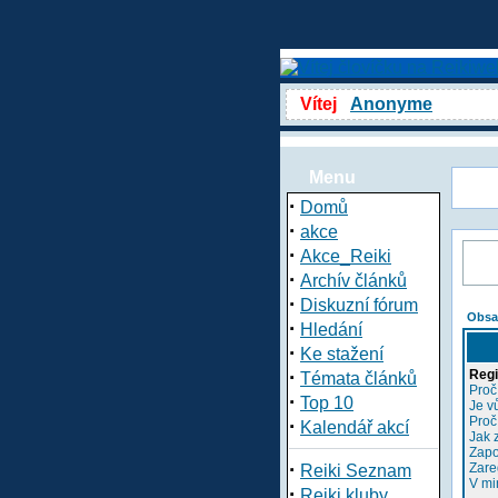
Vítej
Anonyme
Menu
·
Domů
·
akce
·
Akce_Reiki
·
Archív článků
·
Diskuzní fórum
Obsa
·
Hledání
·
Ke stažení
·
Regi
Témata článků
Proč
·
Top 10
Je v
Proč
·
Kalendář akcí
Jak 
Zapo
·
Zare
Reiki Seznam
V mi
·
Reiki kluby