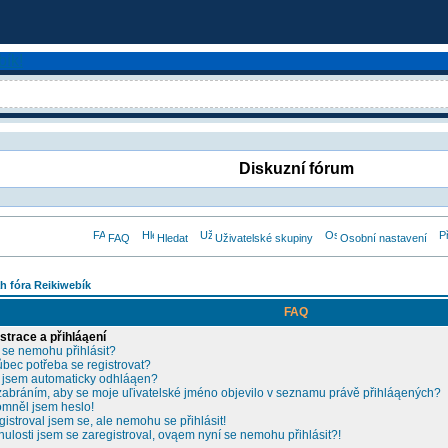
Diskuzní fórum
FAQ
Hledat
Uživatelské skupiny
Osobní nastavení
h fóra Reikiwebík
FAQ
strace a přihláąení
 se nemohu přihlásit?
ůbec potřeba se registrovat?
 jsem automaticky odhláąen?
zabráním, aby se moje uľivatelské jméno objevilo v seznamu právě přihláąených?
mněl jsem heslo!
gistroval jsem se, ale nemohu se přihlásit!
nulosti jsem se zaregistroval, ovąem nyní se nemohu přihlásit?!