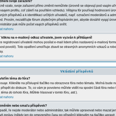
změní svoje zařazení?
ně vzato, svoje zařazení přímo změnit nemůľete (úrovně se objevují pod vaąím u
 vaąem profilu, coľ záleľí na pouľitém vzhledu). Větąina fór pouľívají hodnocení úro
aných příspěvků a k identifikaci určitých uľivatelů, např. označení moderátorů a adm
ed. Prosím, nezatěľujte fórum zbytečným přispíváním jen, abyste dosáhli vyąąí úro
nistrátor pak můľe počet vaąich příspěvků sníľit.
at nahoru
 kliknu na e-mailový odkaz uľivatele, jsem vyzván k přihláąení!
e registrovaní uľivatelé mohou posílat e-mail lidem přes nastavený e-mailový formu
ost povolil). Toto opatření umoľňuje zbavit se otravných anonymních vzkazů a robot
sy.
at nahoru
Vkládání příspěvků
vloľím téma do fóra?
ouąe. Klikněte na přísluąné tlačítko na obrazovce fóra nebo tématu. Moľná bude nu
 přispět do diskuze. To, co vám je povoleno můľete vidět na spodní části fóra nebo
 téma do tohoto fóra, Můľete hlasovat v tomto fóru, atd.
).
at nahoru
změním nebo smaľu příspěvek?
ípadě, ľe nejste moderátor nebo administrátor, tak můľete upravovat nebo mazat jen
vit zprávu (někdy jen do omezeného času po přispění) kliknutím na tlačítko
upravit
.