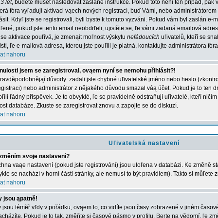
3 let
, budete muset následovat zaslané instrukce. Pokud toto není ten případ, pak 
erá fóra vyľadují aktivaci vąech nových registrací, buď Vámi, nebo administrátorem
lásit. Kdyľ jste se registrovali, byli byste k tomuto vyzváni. Pokud vám byl zaslán e-
ľené, pokud jste tento email neobdrľeli, ujistěte se, ľe vámi zadaná emailová adr
 se aktivace pouľívá, je zmenąit moľnost výskytu
neľádoucích
uľivatelů, kteří se sn
jisti, ľe e-mailová adresa, kterou jste pouľili je platná, kontaktujte administrátora fóra
at nahoru
nulosti jsem se zaregistroval, ovąem nyní se nemohu přihlásit?!
ravděpodobnějąí důvody: zadali jste chybné uľivatelské jméno nebo heslo (zkontroluj
registraci) nebo administrátor z nějakého důvodu smazal váą účet. Pokud je to ten d
ľili ľádný příspěvek. Je to obvyklé, ľe se pravidelně odstraňují uľivatelé, kteří ničí
kost databáze. Zkuste se zaregistrovat znovu a zapojte se do diskuzí.
at nahoru
Uľivatelská nastavení
změním svoje nastavení?
hna vaąe nastavení (pokud jste registrováni) jsou uloľena v databázi. Ke změně st
ykle se nachází v horní části stránky, ale nemusí to být pravidlem). Takto si můľete
at nahoru
 jsou ąpatně!
 jsou téměř vľdy v pořádku, ovąem to, co vidíte jsou časy zobrazené v jiném časo
acházíte. Pokud je to tak, změňte si časové pásmo v profilu. Berte na vědomí, ľe