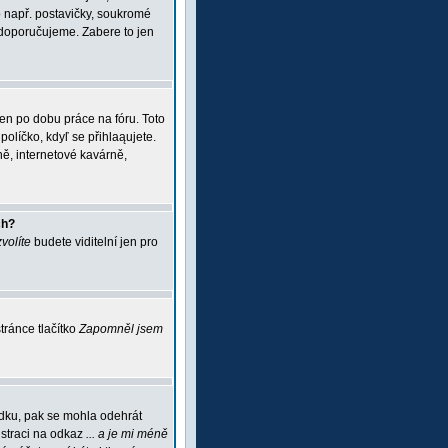
 např. postavičky, soukromé
i doporučujeme. Zabere to jen
jen po dobu práce na fóru. Toto
políčko, kdyľ se přihlaąujete.
ě, internetové kavárně,
ch?
zvolíte
budete viditelní jen pro
ránce tlačítko
Zapomněl jsem
ádku, pak se mohla odehrát
istraci na odkaz
... a je mi méně