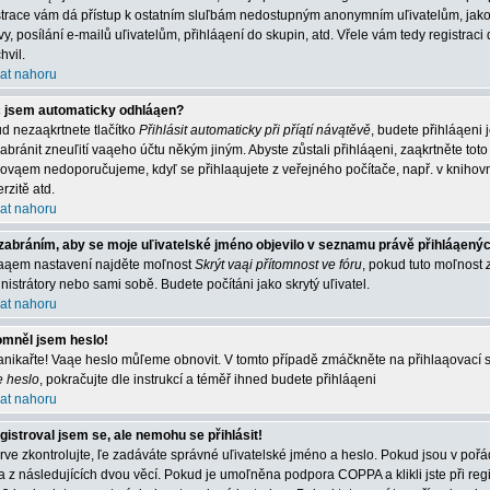
strace vám dá přístup k ostatním sluľbám nedostupným anonymním uľivatelům, jako
vy, posílání e-mailů uľivatelům, přihláąení do skupin, atd. Vřele vám tedy registrac
hvil.
at nahoru
 jsem automaticky odhláąen?
d nezaąkrtnete tlačítko
Přihlásit automaticky při příątí návątěvě
, budete přihláąeni 
abránit zneuľití vaąeho účtu někým jiným. Abyste zůstali přihláąeni, zaąkrtněte toto 
 ovąem nedoporučujeme, kdyľ se přihlaąujete z veřejného počítače, např. v knihovn
rzitě atd.
at nahoru
zabráním, aby se moje uľivatelské jméno objevilo v seznamu právě přihláąený
aąem nastavení najděte moľnost
Skrýt vaąi přítomnost ve fóru
, pokud tuto moľnost
nistrátory nebo sami sobě. Budete počítáni jako skrytý uľivatel.
at nahoru
mněl jsem heslo!
nikařte! Vaąe heslo můľeme obnovit. V tomto případě zmáčkněte na přihlaąovací st
e heslo
, pokračujte dle instrukcí a téměř ihned budete přihláąeni
at nahoru
gistroval jsem se, ale nemohu se přihlásit!
rve zkontrolujte, ľe zadáváte správné uľivatelské jméno a heslo. Pokud jsou v poř
a z následujících dvou věcí. Pokud je umoľněna podpora COPPA a klikli jste při reg