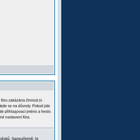
a fóru zakázána činnost (v
tejte se na důvody. Pokud jste
ujte přihlaąovací jméno a heslo.
né nastavení fóra.
íspěvků. Samozřejmě, ľe