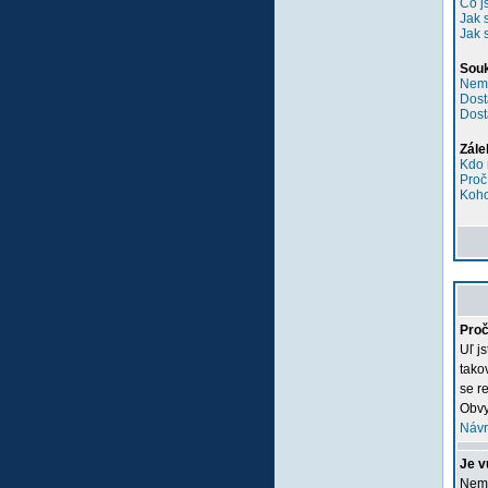
Co j
Jak 
Jak 
Sou
Nemů
Dost
Dost
Zále
Kdo 
Proč
Koho
Proč
Uľ j
tako
se re
Obvy
Návr
Je v
Nemu