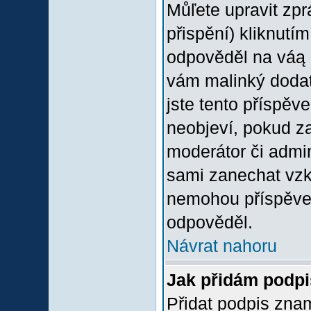
Můľete upravit zp
přispění) kliknutím
odpověděl na váą p
vám malinký dodate
jste tento příspěv
neobjeví, pokud z
moderátor či admini
sami zanechat vzka
nemohou příspěvek
odpověděl.
Návrat nahoru
Jak přidám podp
Přidat podpis znam