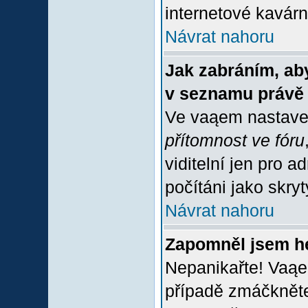
internetové kavárně
Návrat nahoru
Jak zabráním, aby
v seznamu právě
Ve vaąem nastave
přítomnost ve fóru
viditelní jen pro 
počítáni jako skrytý
Návrat nahoru
Zapomněl jsem h
Nepanikařte! Vaąe
případě zmáčkněte 