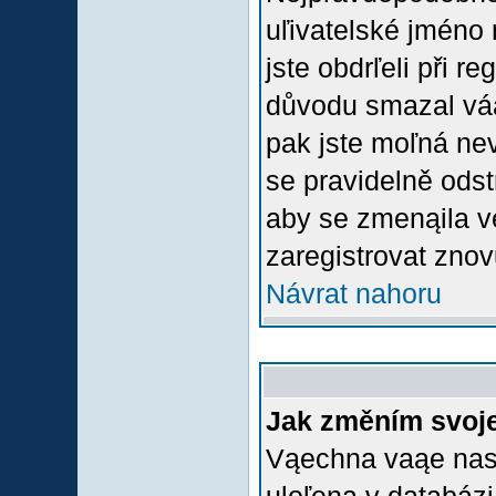
uľivatelské jméno 
jste obdrľeli při r
důvodu smazal váą 
pak jste moľná nevl
se pravidelně odstr
aby se zmenąila v
zaregistrovat znov
Návrat nahoru
Jak změním svoje
Vąechna vaąe nasta