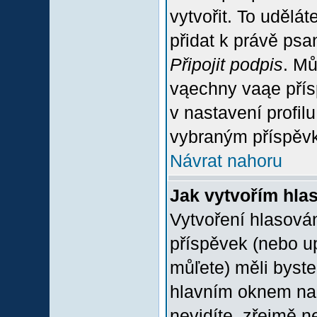
vytvořit. To udělá
přidat k právě ps
Připojit podpis
. Mů
vąechny vaąe přís
v nastavení profil
vybraným příspěvk
Návrat nahoru
Jak vytvořím hla
Vytvoření hlasován
příspěvek (nebo u
můľete) měli byste
hlavním oknem na 
nevidíte, zřejmě n