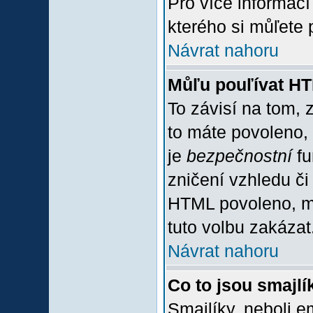
Pro více informac
kterého si můľete 
Návrat nahoru
Můľu pouľívat H
To závisí na tom, 
to máte povoleno, z
je
bezpečnostní
fu
zničení vzhledu či
HTML povoleno, mů
tuto volbu zakázat
Návrat nahoru
Co to jsou smajlí
Smajlíky, neboli e