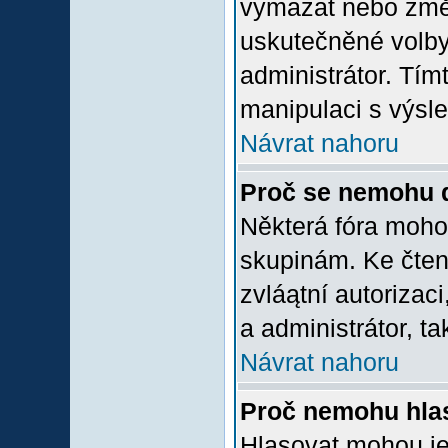
vymazat nebo změni
uskutečněné volby 
administrátor. Tím
manipulaci s výsl
Návrat nahoru
Proč se nemohu d
Některá fóra moho
skupinám. Ke čtení,
zvláątní autorizac
a administrátor, ta
Návrat nahoru
Proč nemohu hlas
Hlasovat mohou jen