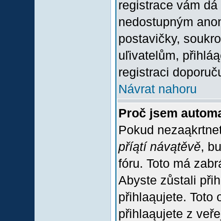
registrace vám dá 
nedostupným anon
postavičky, soukro
uľivatelům, přihlá
registraci doporuč
Návrat nahoru
Proč jsem automa
Pokud nezaąkrtnet
příątí návątěvě
, b
fóru. Toto má zabr
Abyste zůstali přih
přihlaąujete. Tot
přihlaąujete z veř