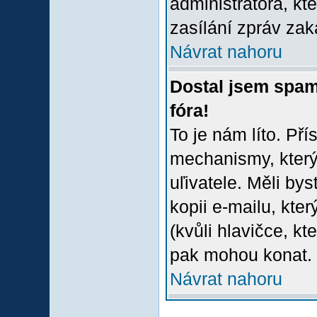
administrátora, kt
zasílání zpráv zak
Návrat nahoru
Dostal jsem spam
fóra!
To je nám líto. Př
mechanismy, který
uľivatele. Měli bys
kopii e-mailu, který
(kvůli hlavičce, k
pak mohou konat.
Návrat nahoru