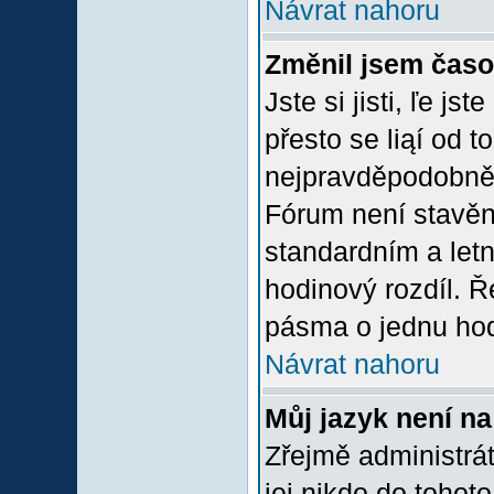
Návrat nahoru
Změnil jsem časov
Jste si jisti, ľe j
přesto se liąí od 
nejpravděpodobněją
Fórum není stavěn
standardním a let
hodinový rozdíl. 
pásma o jednu hod
Návrat nahoru
Můj jazyk není n
Zřejmě administrát
jej nikdo do tohoto