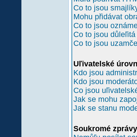
Co to jsou smajlík
Mohu přidávat ob
Co to jsou oznám
Co to jsou důleľit
Co to jsou uzamč
Uľivatelské úrov
Kdo jsou administr
Kdo jsou moderáto
Co jsou uľivatelsk
Jak se mohu zapoji
Jak se stanu mode
Soukromé zpráv