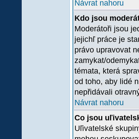
Návrat nahoru
Kdo jsou moderát
Moderátoři jsou jed
jejichľ práce je st
právo upravovat n
zamykat/odemykat,
témata, která spra
od toho, aby lidé 
nepřidávali otravný
Návrat nahoru
Co jsou uľivatel
Uľivatelské skupin
mohou seskupovat u