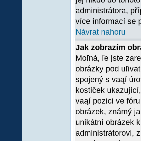
administrátora, př
více informací se 
Návrat nahoru
Jak zobrazím ob
Moľná, ľe jste zare
obrázky pod uľiva
spojený s vaąí úro
kostiček ukazující,
vaąí pozici ve fór
obrázek, známý jak
unikátní obrázek k
administrátorovi, z