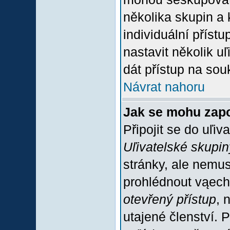
několika skupin a
individuální příst
nastavit několik u
dát přístup na sou
Návrat nahoru
Jak se mohu zapo
Připojit se do uľiv
Uľivatelské skupin
stránky, ale nemus
prohlédnout vąech
otevřený přístup
, 
utajené členství. 