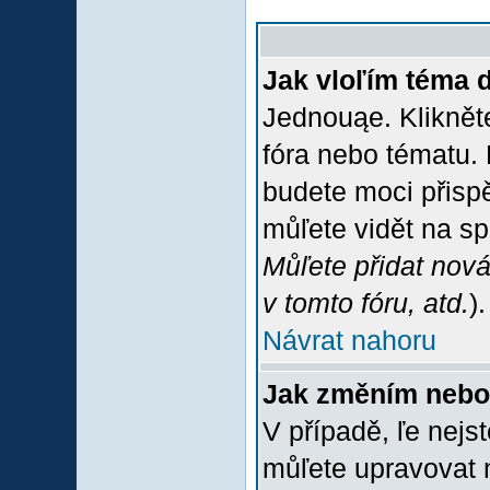
Jak vloľím téma 
Jednouąe. Klikněte
fóra nebo tématu. 
budete moci přispě
můľete vidět na sp
Můľete přidat nová
v tomto fóru, atd.
).
Návrat nahoru
Jak změním nebo
V případě, ľe nejs
můľete upravovat 