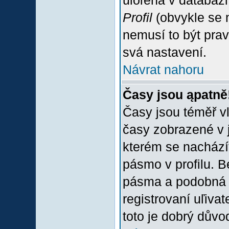
uloľena v databázi
Profil
(obvykle se n
nemusí to být prav
svá nastavení.
Návrat nahoru
Časy jsou ąpatně
Časy jsou téměř vľ
časy zobrazené v 
kterém se nacházít
pásmo v profilu. 
pásma a podobná 
registrovaní uľivat
toto je dobrý důvod