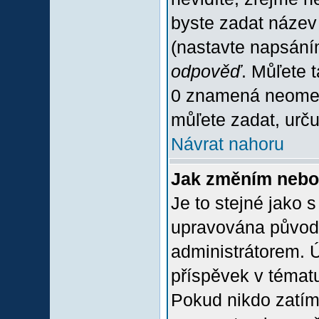
byste zadat název
(nastavte napsání
odpověď
. Můľete 
0 znamená neomez
můľete zadat, urču
Návrat nahoru
Jak změním nebo
Je to stejné jako 
upravována původ
administrátorem. Ú
příspěvek v tématu
Pokud nikdo zatím