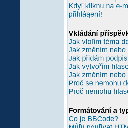
Kdyľ kliknu na e-m
přihláąení!
Vkládání příspěv
Jak vloľím téma do
Jak změním nebo 
Jak přidám podpi
Jak vytvořím hlas
Jak změním nebo 
Proč se nemohu do
Proč nemohu hlas
Formátování a ty
Co je BBCode?
Můľu pouľívat HT