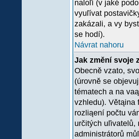
naloľí (v jaké pod
vyuľívat postavičk
zakázali, a vy bys
se hodí).
Návrat nahoru
Jak změní svoje 
Obecně vzato, svo
(úrovně se objevu
tématech a na vaąe
vzhledu). Větąina 
rozliąení počtu vá
určitých uľivatelů
administrátorů můľ