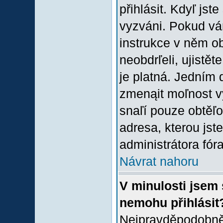
přihlásit. Kdyľ jste
vyzváni. Pokud vám
instrukce v něm ob
neobdrľeli, ujistě
je platná. Jedním 
zmenąit moľnost 
snaľí pouze obtěľov
adresa, kterou jste
administrátora fóra
Návrat nahoru
V minulosti jsem 
nemohu přihlásit
Nejpravděpodobněj