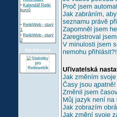
·
Proč jsem automa
Kalendář Reiki
kurzů
Jak zabráním, aby 
seznamu právě př
·
ReikiWeb - starý
Zapomněl jsem he
1
·
ReikiWeb - starý
Zaregistroval jsem
2
V minulosti jsem s
Návštěvnost
nemohu přihlásit?!
Uľivatelská nasta
Jak změním svoje
Časy jsou ąpatně!
Změnil jsem časové
Můj jazyk není na
Jak zobrazím obr
Jak změní svoje z