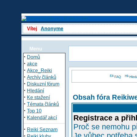
Vítej
Anonyme
Menu
·
Domů
·
akce
·
Akce_Reiki
·
Archív článků
FAQ
Hled
·
Diskuzní fórum
·
Hledání
Obsah fóra Reikiw
·
Ke stažení
·
Témata článků
·
Top 10
Registrace a přih
·
Kalendář akcí
Proč se nemohu př
·
Reiki Seznam
Je vůbec potřeba s
·
Reiki kluby