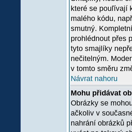
které se pouľívají 
malého kódu, např
smutný. Kompletní
prohlédnout přes p
tyto smajlíky nepř
nečitelným. Moder
v tomto směru změ
Návrat nahoru
Mohu přidávat o
Obrázky se mohou 
ačkoliv v současn
nahrání obrázků p