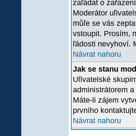
zaľádat o zařazení 
Moderátor uľivatel
můľe se vás zepta
vstoupit. Prosím,
ľádosti nevyhoví. 
Návrat nahoru
Jak se stanu mod
Uľivatelské skupi
administrátorem a
Máte-li zájem vytv
prvního kontaktuj
Návrat nahoru