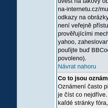
uvést na takový o
na-internetu.cz/m
odkazy na obrázky
není veřejně příst
prověřujícími mec
yahoo, zaheslovan
pouľijte buď BBCod
povoleno).
Návrat nahoru
Co to jsou oznám
Oznámení často při
je číst co nejdřív
kaľdé stránky fóra