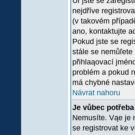
Uľ jste se zaregis
nejdříve registrov
(v takovém případ
ano, kontaktujte a
Pokud jste se regis
stále se nemůľete p
přihlaąovací jméno
problém a pokud ne
má chybné nastave
Návrat nahoru
Je vůbec potřeba 
Nemusíte. Vąe je n
se registrovat ke 