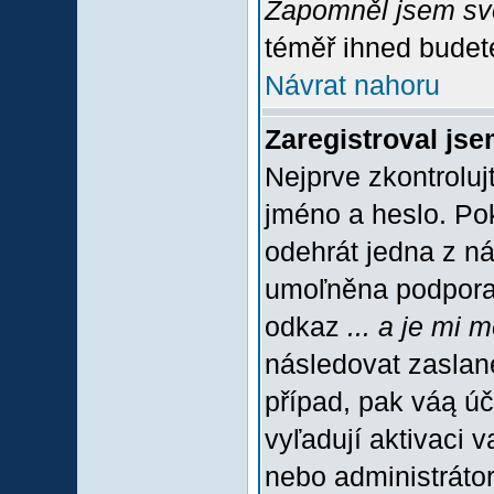
Zapomněl jsem sv
téměř ihned budete
Návrat nahoru
Zaregistroval jse
Nejprve zkontroluj
jméno a heslo. Po
odehrát jedna z ná
umoľněna podpora C
odkaz
... a je mi 
následovat zaslané
případ, pak váą úč
vyľadují aktivaci 
nebo administráto