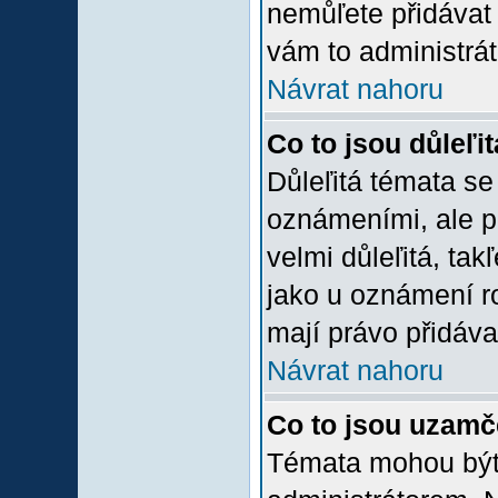
nemůľete přidávat 
vám to administrát
Návrat nahoru
Co to jsou důleľi
Důleľitá témata se
oznámeními, ale p
velmi důleľitá, tak
jako u oznámení ro
mají právo přidáva
Návrat nahoru
Co to jsou uzamč
Témata mohou bý