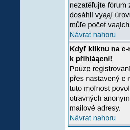
nezatěľujte fórum
dosáhli vyąąí úro
můľe počet vaąich 
Návrat nahoru
Kdyľ kliknu na e-
k přihláąení!
Pouze registrovaní
přes nastavený e-m
tuto moľnost povol
otravných anonymní
mailové adresy.
Návrat nahoru