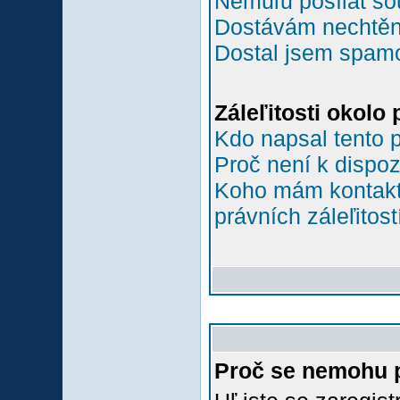
Nemůľu posílat so
Dostávám nechtěn
Dostal jsem spamov
Záleľitosti okolo
Kdo napsal tento 
Proč není k dispoz
Koho mám kontakto
právních záleľitost
Proč se nemohu p