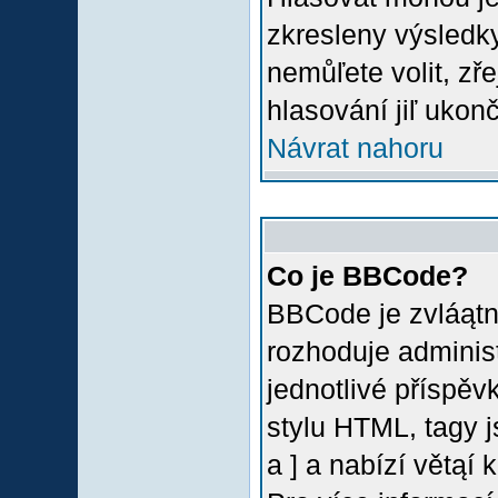
zkresleny výsledky
nemůľete volit, z
hlasování jiľ ukon
Návrat nahoru
Co je BBCode?
BBCode je zvláątn
rozhoduje administ
jednotlivé příspě
stylu HTML, tagy 
a ] a nabízí větąí 