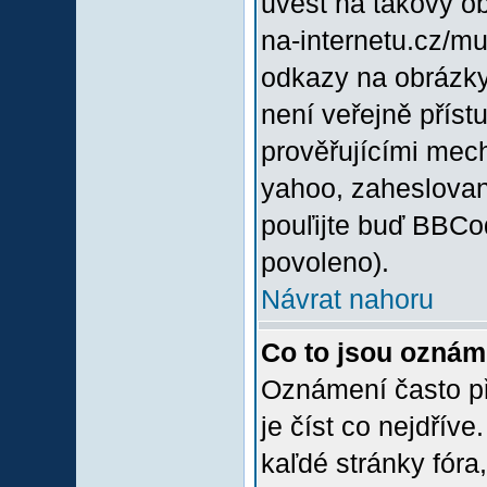
uvést na takový o
na-internetu.cz/m
odkazy na obrázky
není veřejně příst
prověřujícími mec
yahoo, zaheslovan
pouľijte buď BBCod
povoleno).
Návrat nahoru
Co to jsou oznám
Oznámení často při
je číst co nejdřív
kaľdé stránky fóra