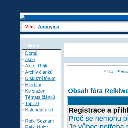
Vítej
Anonyme
Menu
·
Domů
·
akce
·
Akce_Reiki
·
Archív článků
FAQ
Hled
·
Diskuzní fórum
·
Hledání
Obsah fóra Reikiw
·
Ke stažení
·
Témata článků
·
Top 10
Registrace a přih
·
Kalendář akcí
Proč se nemohu př
·
Reiki Seznam
Je vůbec potřeba s
·
Reiki kluby