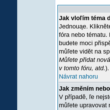
Jak vloľím téma 
Jednouąe. Klikněte
fóra nebo tématu. 
budete moci přispě
můľete vidět na sp
Můľete přidat nová
v tomto fóru, atd.
).
Návrat nahoru
Jak změním nebo
V případě, ľe nejs
můľete upravovat 