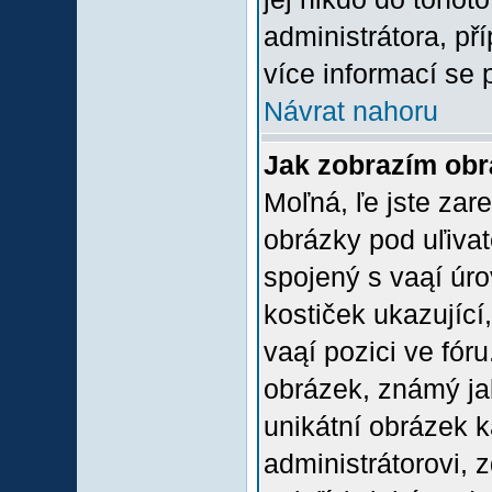
administrátora, př
více informací se 
Návrat nahoru
Jak zobrazím ob
Moľná, ľe jste zare
obrázky pod uľiva
spojený s vaąí úro
kostiček ukazující,
vaąí pozici ve fór
obrázek, známý jak
unikátní obrázek k
administrátorovi, z