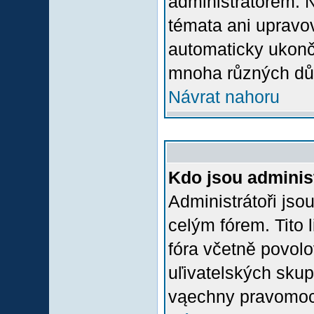
administrátorem.
témata ani upravov
automaticky ukon
mnoha různých dů
Návrat nahoru
Kdo jsou adminis
Administrátoři jso
celým fórem. Tito
fóra včetně povolo
uľivatelských skup
vąechny pravomoci