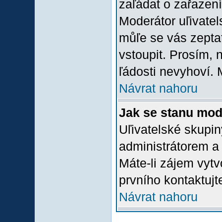
zaľádat o zařazení 
Moderátor uľivatel
můľe se vás zepta
vstoupit. Prosím,
ľádosti nevyhoví. 
Návrat nahoru
Jak se stanu mod
Uľivatelské skupi
administrátorem a
Máte-li zájem vytv
prvního kontaktuj
Návrat nahoru