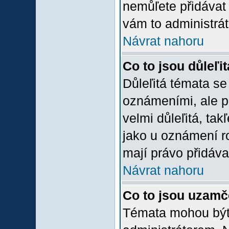
nemůľete přidávat 
vám to administrát
Návrat nahoru
Co to jsou důleľi
Důleľitá témata se
oznámeními, ale p
velmi důleľitá, tak
jako u oznámení ro
mají právo přidáva
Návrat nahoru
Co to jsou uzamč
Témata mohou bý