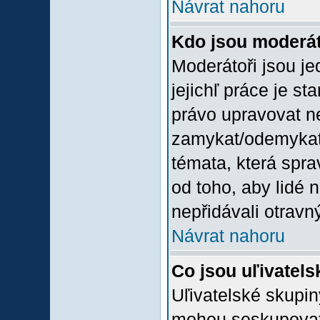
Návrat nahoru
Kdo jsou moderát
Moderátoři jsou jed
jejichľ práce je st
právo upravovat n
zamykat/odemykat,
témata, která spra
od toho, aby lidé 
nepřidávali otravný
Návrat nahoru
Co jsou uľivatel
Uľivatelské skupin
mohou seskupovat u