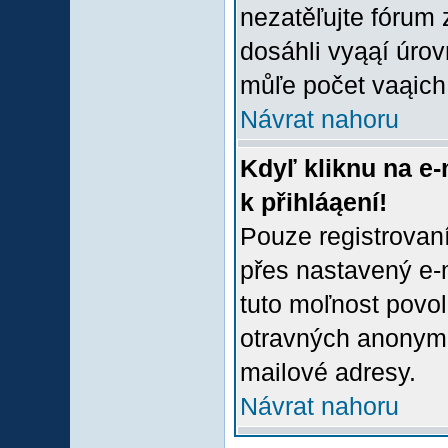
nezatěľujte fórum
dosáhli vyąąí úro
můľe počet vaąich 
Návrat nahoru
Kdyľ kliknu na e-
k přihláąení!
Pouze registrovaní
přes nastavený e-m
tuto moľnost povol
otravných anonymní
mailové adresy.
Návrat nahoru