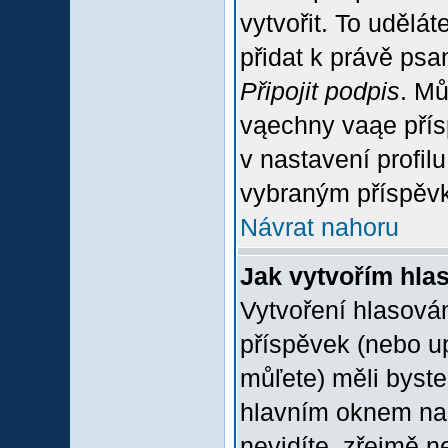
vytvořit. To udělá
přidat k právě ps
Připojit podpis
. Mů
vąechny vaąe přís
v nastavení profil
vybraným příspěvk
Návrat nahoru
Jak vytvořím hla
Vytvoření hlasován
příspěvek (nebo u
můľete) měli byste
hlavním oknem na 
nevidíte, zřejmě n