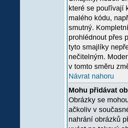
které se pouľívají 
malého kódu, např
smutný. Kompletní
prohlédnout přes p
tyto smajlíky nepř
nečitelným. Moder
v tomto směru změ
Návrat nahoru
Mohu přidávat o
Obrázky se mohou 
ačkoliv v současn
nahrání obrázků p