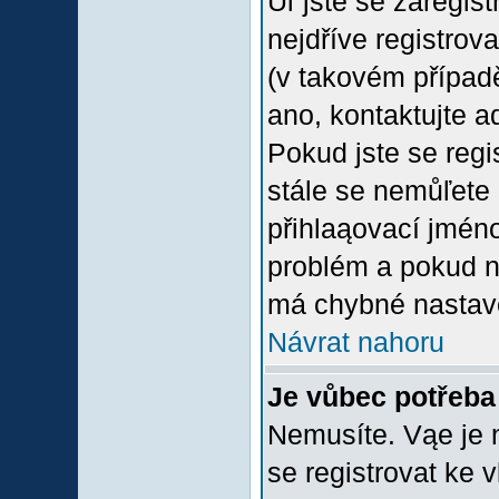
Uľ jste se zaregis
nejdříve registrov
(v takovém případ
ano, kontaktujte a
Pokud jste se regis
stále se nemůľete p
přihlaąovací jméno
problém a pokud ne
má chybné nastave
Návrat nahoru
Je vůbec potřeba 
Nemusíte. Vąe je n
se registrovat ke 