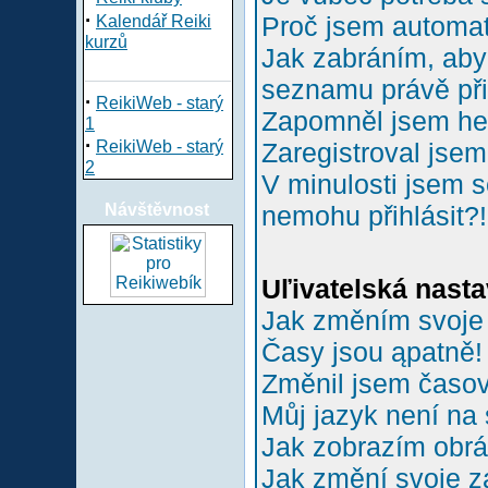
·
Proč jsem automa
Kalendář Reiki
kurzů
Jak zabráním, aby 
seznamu právě př
·
ReikiWeb - starý
Zapomněl jsem he
1
·
ReikiWeb - starý
Zaregistroval jsem
2
V minulosti jsem s
Návštěvnost
nemohu přihlásit?!
Uľivatelská nasta
Jak změním svoje
Časy jsou ąpatně!
Změnil jsem časové
Můj jazyk není na
Jak zobrazím obr
Jak změní svoje z