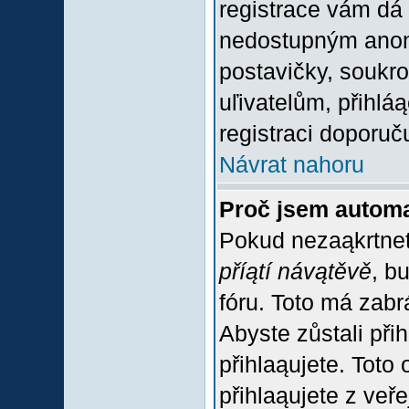
registrace vám dá 
nedostupným anon
postavičky, soukro
uľivatelům, přihlá
registraci doporuč
Návrat nahoru
Proč jsem automa
Pokud nezaąkrtnet
příątí návątěvě
, b
fóru. Toto má zabr
Abyste zůstali přih
přihlaąujete. Tot
přihlaąujete z veř