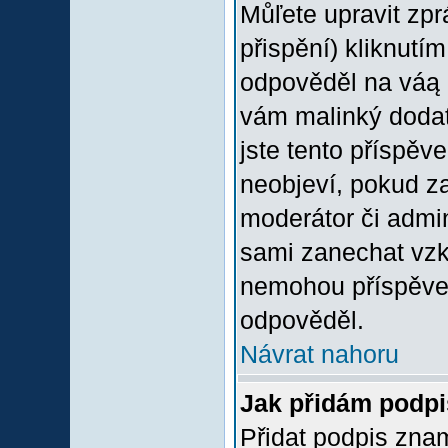
Můľete upravit zp
přispění) kliknutím
odpověděl na váą p
vám malinký dodate
jste tento příspěv
neobjeví, pokud z
moderátor či admini
sami zanechat vzka
nemohou příspěvek
odpověděl.
Návrat nahoru
Jak přidám podp
Přidat podpis znam