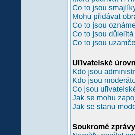
Co to jsou smajlík
Mohu přidávat ob
Co to jsou oznám
Co to jsou důleľit
Co to jsou uzamč
Uľivatelské úrov
Kdo jsou administr
Kdo jsou moderáto
Co jsou uľivatelsk
Jak se mohu zapoji
Jak se stanu mode
Soukromé zpráv