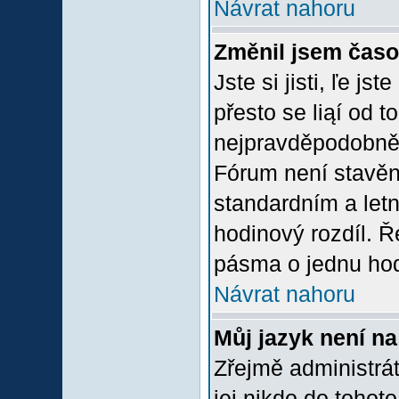
Návrat nahoru
Změnil jsem časov
Jste si jisti, ľe j
přesto se liąí od 
nejpravděpodobněją
Fórum není stavěn
standardním a let
hodinový rozdíl. 
pásma o jednu hod
Návrat nahoru
Můj jazyk není n
Zřejmě administrát
jej nikdo do tohoto