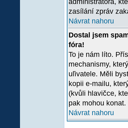
administrátora, kt
zasílání zpráv zak
Návrat nahoru
Dostal jsem spam
fóra!
To je nám líto. Př
mechanismy, který
uľivatele. Měli bys
kopii e-mailu, který
(kvůli hlavičce, k
pak mohou konat.
Návrat nahoru