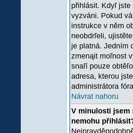
přihlásit. Kdyľ jste
vyzváni. Pokud vám
instrukce v něm ob
neobdrľeli, ujistě
je platná. Jedním 
zmenąit moľnost 
snaľí pouze obtěľov
adresa, kterou jste
administrátora fóra
Návrat nahoru
V minulosti jsem 
nemohu přihlásit
Nejpravděpodobněj