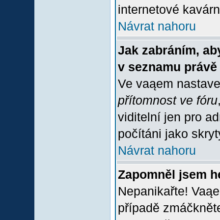
internetové kavárně
Návrat nahoru
Jak zabráním, aby
v seznamu právě
Ve vaąem nastave
přítomnost ve fóru
viditelní jen pro 
počítáni jako skrytý
Návrat nahoru
Zapomněl jsem h
Nepanikařte! Vaąe
případě zmáčkněte 