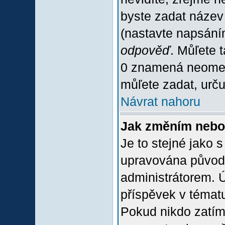
byste zadat název
(nastavte napsání
odpověď
. Můľete 
0 znamená neomez
můľete zadat, urču
Návrat nahoru
Jak změním nebo
Je to stejné jako 
upravována původ
administrátorem. Ú
příspěvek v tématu
Pokud nikdo zatím