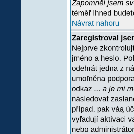
Zapomněl jsem sv
téměř ihned budete
Návrat nahoru
Zaregistroval jse
Nejprve zkontroluj
jméno a heslo. Po
odehrát jedna z ná
umoľněna podpora C
odkaz
... a je mi 
následovat zaslané
případ, pak váą úč
vyľadují aktivaci 
nebo administráto