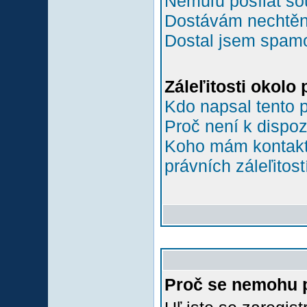
Nemůľu posílat so
Dostávám nechtěn
Dostal jsem spamov
Záleľitosti okolo
Kdo napsal tento 
Proč není k dispoz
Koho mám kontakto
právních záleľitost
Proč se nemohu p