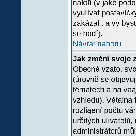
naloľí (v jaké pod
vyuľívat postavičk
zakázali, a vy bys
se hodí).
Návrat nahoru
Jak změní svoje 
Obecně vzato, svo
(úrovně se objevu
tématech a na vaąe
vzhledu). Větąina 
rozliąení počtu vá
určitých uľivatelů
administrátorů můľ