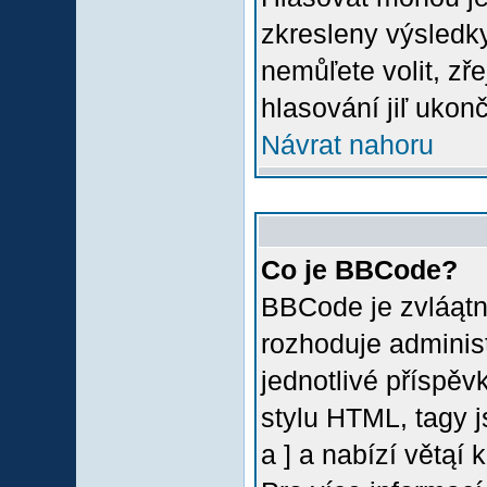
zkresleny výsledky
nemůľete volit, z
hlasování jiľ ukon
Návrat nahoru
Co je BBCode?
BBCode je zvláątn
rozhoduje administ
jednotlivé příspě
stylu HTML, tagy 
a ] a nabízí větąí 