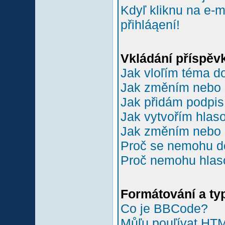
Kdyľ kliknu na e-m
přihláąení!
Vkládání příspěv
Jak vloľím téma do
Jak změním nebo 
Jak přidám podpi
Jak vytvořím hlas
Jak změním nebo 
Proč se nemohu do
Proč nemohu hlas
Formátování a ty
Co je BBCode?
Můľu pouľívat HT