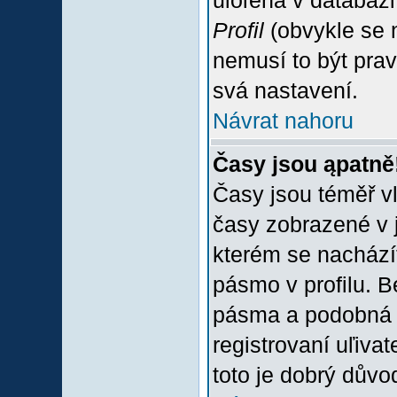
uloľena v databázi
Profil
(obvykle se n
nemusí to být prav
svá nastavení.
Návrat nahoru
Časy jsou ąpatně
Časy jsou téměř vľ
časy zobrazené v 
kterém se nacházít
pásmo v profilu. 
pásma a podobná 
registrovaní uľivat
toto je dobrý důvod