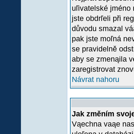
uľivatelské jméno 
jste obdrľeli při r
důvodu smazal váą 
pak jste moľná nevl
se pravidelně odstr
aby se zmenąila v
zaregistrovat znov
Návrat nahoru
Jak změním svoje
Vąechna vaąe nasta