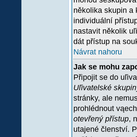
několika skupin a
individuální příst
nastavit několik u
dát přístup na sou
Návrat nahoru
Jak se mohu zapo
Připojit se do uľiv
Uľivatelské skupin
stránky, ale nemus
prohlédnout vąech
otevřený přístup
, 
utajené členství. 