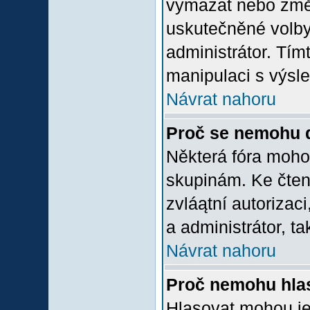
vymazat nebo změni
uskutečněné volby 
administrátor. Tím
manipulaci s výsl
Návrat nahoru
Proč se nemohu d
Některá fóra moho
skupinám. Ke čtení,
zvláątní autorizac
a administrátor, ta
Návrat nahoru
Proč nemohu hlas
Hlasovat mohou jen