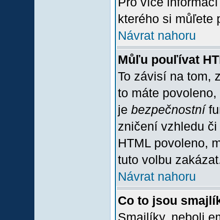
Pro více informac
kterého si můľete 
Návrat nahoru
Můľu pouľívat H
To závisí na tom, 
to máte povoleno, z
je
bezpečnostní
fu
zničení vzhledu či
HTML povoleno, mů
tuto volbu zakázat
Návrat nahoru
Co to jsou smajlí
Smajlíky, neboli e