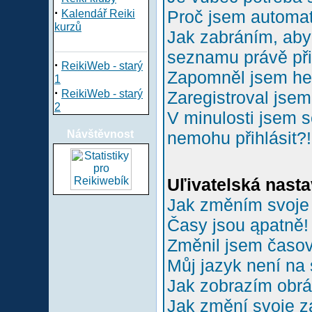
·
Proč jsem automa
Kalendář Reiki
kurzů
Jak zabráním, aby 
seznamu právě př
·
ReikiWeb - starý
Zapomněl jsem he
1
·
ReikiWeb - starý
Zaregistroval jsem
2
V minulosti jsem s
Návštěvnost
nemohu přihlásit?!
Uľivatelská nasta
Jak změním svoje
Časy jsou ąpatně!
Změnil jsem časové
Můj jazyk není na
Jak zobrazím obr
Jak změní svoje z