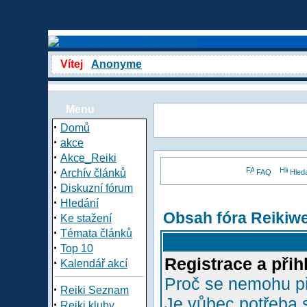
Vítej
Anonyme
Menu
·
Domů
·
akce
·
Akce_Reiki
·
Archív článků
FAQ
Hled
·
Diskuzní fórum
·
Hledání
Obsah fóra Reikiw
·
Ke stažení
·
Témata článků
·
Top 10
Registrace a přih
·
Kalendář akcí
Proč se nemohu př
·
Reiki Seznam
Je vůbec potřeba s
·
Reiki kluby