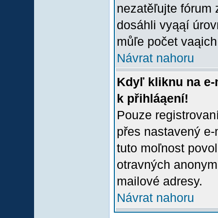
nezatěľujte fórum
dosáhli vyąąí úro
můľe počet vaąich 
Návrat nahoru
Kdyľ kliknu na e-
k přihláąení!
Pouze registrovaní
přes nastavený e-m
tuto moľnost povol
otravných anonymní
mailové adresy.
Návrat nahoru