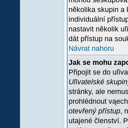
několika skupin a
individuální příst
nastavit několik u
dát přístup na sou
Návrat nahoru
Jak se mohu zapo
Připojit se do uľiv
Uľivatelské skupin
stránky, ale nemus
prohlédnout vąech
otevřený přístup
, 
utajené členství. 