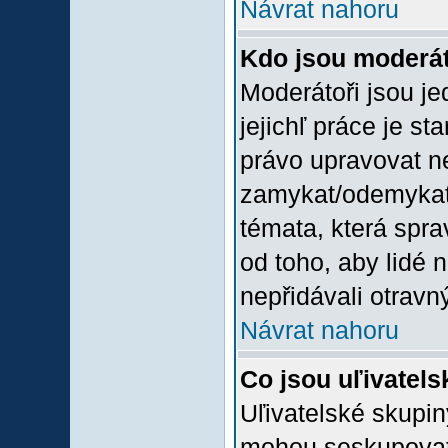
Návrat nahoru
Kdo jsou moderát
Moderátoři jsou jed
jejichľ práce je st
právo upravovat n
zamykat/odemykat,
témata, která spra
od toho, aby lidé 
nepřidávali otravný
Návrat nahoru
Co jsou uľivatel
Uľivatelské skupin
mohou seskupovat u