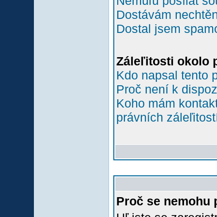
Nemůľu posílat so
Dostávám nechtěn
Dostal jsem spamov
Záleľitosti okolo
Kdo napsal tento 
Proč není k dispoz
Koho mám kontakto
právních záleľitost
Proč se nemohu p