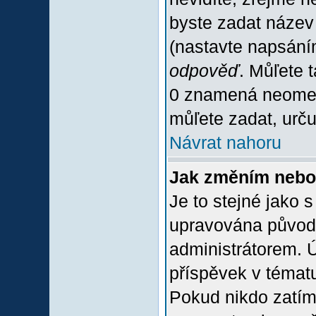
byste zadat název
(nastavte napsání
odpověď
. Můľete 
0 znamená neomez
můľete zadat, urču
Návrat nahoru
Jak změním nebo
Je to stejné jako 
upravována původ
administrátorem. Ú
příspěvek v tématu
Pokud nikdo zatím