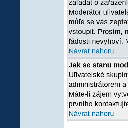
zaľádat o zařazení 
Moderátor uľivatel
můľe se vás zepta
vstoupit. Prosím,
ľádosti nevyhoví. 
Návrat nahoru
Jak se stanu mod
Uľivatelské skupi
administrátorem a
Máte-li zájem vytv
prvního kontaktuj
Návrat nahoru