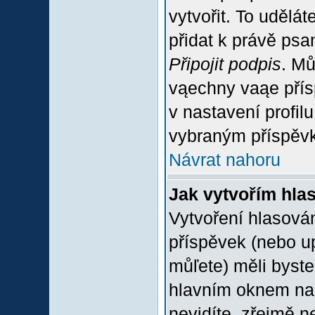
vytvořit. To udělá
přidat k právě ps
Připojit podpis
. Mů
vąechny vaąe přís
v nastavení profil
vybraným příspěvk
Návrat nahoru
Jak vytvořím hla
Vytvoření hlasován
příspěvek (nebo u
můľete) měli byste
hlavním oknem na 
nevidíte, zřejmě n