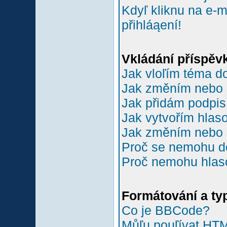
Kdyľ kliknu na e-m
přihláąení!
Vkládání příspěv
Jak vloľím téma do
Jak změním nebo 
Jak přidám podpi
Jak vytvořím hlas
Jak změním nebo 
Proč se nemohu do
Proč nemohu hlas
Formátování a ty
Co je BBCode?
Můľu pouľívat HT