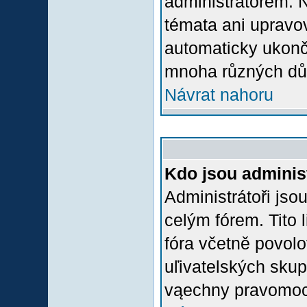
administrátorem.
témata ani upravov
automaticky ukon
mnoha různých dů
Návrat nahoru
Kdo jsou adminis
Administrátoři jso
celým fórem. Tito
fóra včetně povolo
uľivatelských skup
vąechny pravomoci