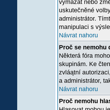
vymazat nebo změni
uskutečněné volby 
administrátor. Tím
manipulaci s výsl
Návrat nahoru
Proč se nemohu d
Některá fóra moho
skupinám. Ke čtení,
zvláątní autorizac
a administrátor, ta
Návrat nahoru
Proč nemohu hlas
Hlasovat mohou jen