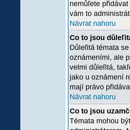
nemůľete přidávat 
vám to administrát
Návrat nahoru
Co to jsou důleľi
Důleľitá témata se
oznámeními, ale p
velmi důleľitá, tak
jako u oznámení ro
mají právo přidáva
Návrat nahoru
Co to jsou uzamč
Témata mohou bý