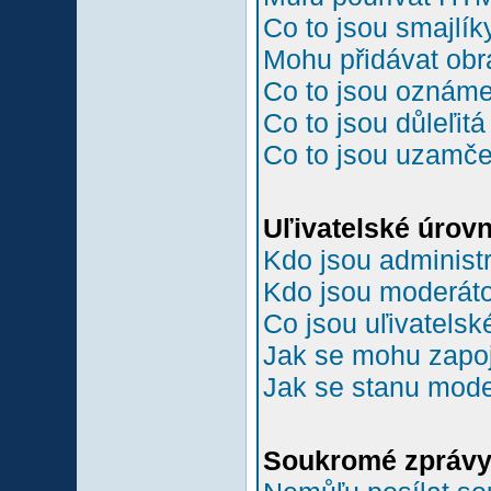
Co to jsou smajlík
Mohu přidávat ob
Co to jsou oznám
Co to jsou důleľit
Co to jsou uzamč
Uľivatelské úrov
Kdo jsou administr
Kdo jsou moderáto
Co jsou uľivatelsk
Jak se mohu zapoji
Jak se stanu mode
Soukromé zpráv