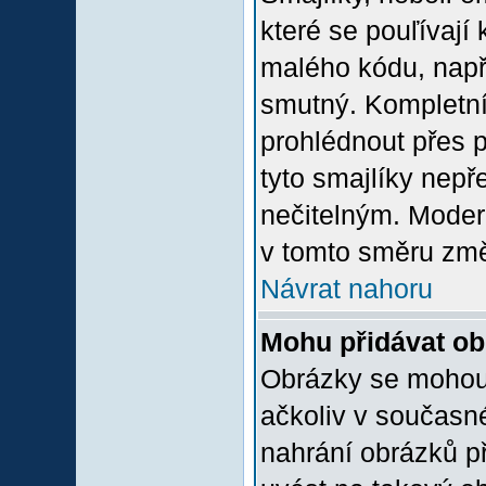
které se pouľívají 
malého kódu, např
smutný. Kompletní
prohlédnout přes p
tyto smajlíky nepř
nečitelným. Moder
v tomto směru změ
Návrat nahoru
Mohu přidávat o
Obrázky se mohou 
ačkoliv v současn
nahrání obrázků p