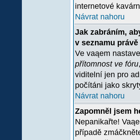
internetové kavárně
Návrat nahoru
Jak zabráním, aby
v seznamu právě
Ve vaąem nastave
přítomnost ve fóru
viditelní jen pro 
počítáni jako skrytý
Návrat nahoru
Zapomněl jsem h
Nepanikařte! Vaąe
případě zmáčkněte 