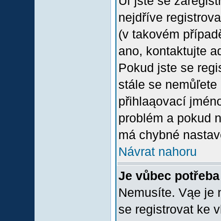
Uľ jste se zaregis
nejdříve registrov
(v takovém případ
ano, kontaktujte a
Pokud jste se regis
stále se nemůľete p
přihlaąovací jméno
problém a pokud ne
má chybné nastave
Návrat nahoru
Je vůbec potřeba 
Nemusíte. Vąe je n
se registrovat ke 