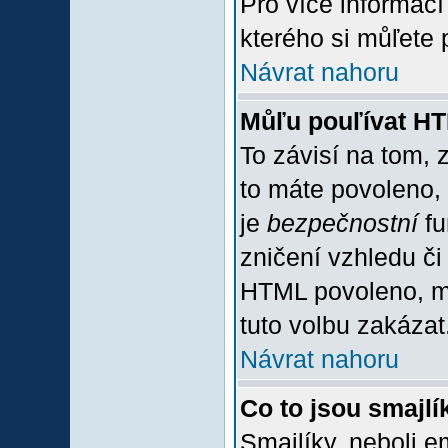
Pro více informac
kterého si můľete 
Návrat nahoru
Můľu pouľívat H
To závisí na tom, 
to máte povoleno, z
je
bezpečnostní
fu
zničení vzhledu či
HTML povoleno, mů
tuto volbu zakázat
Návrat nahoru
Co to jsou smajlí
Smajlíky, neboli e