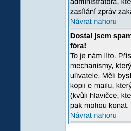
administrátora, kt
zasílání zpráv zak
Návrat nahoru
Dostal jsem spam
fóra!
To je nám líto. Př
mechanismy, který
uľivatele. Měli bys
kopii e-mailu, který
(kvůli hlavičce, k
pak mohou konat.
Návrat nahoru