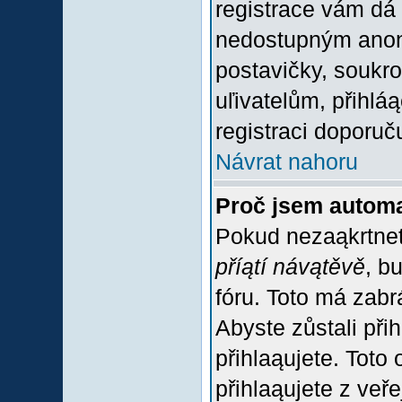
registrace vám dá 
nedostupným anon
postavičky, soukro
uľivatelům, přihlá
registraci doporuč
Návrat nahoru
Proč jsem automa
Pokud nezaąkrtnet
příątí návątěvě
, b
fóru. Toto má zabr
Abyste zůstali přih
přihlaąujete. Tot
přihlaąujete z veř