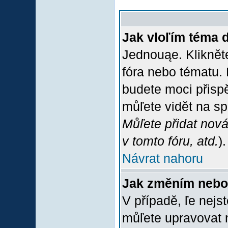
Jak vloľím téma 
Jednouąe. Klikněte
fóra nebo tématu. 
budete moci přispě
můľete vidět na sp
Můľete přidat nová
v tomto fóru, atd.
).
Návrat nahoru
Jak změním nebo
V případě, ľe nejs
můľete upravovat 