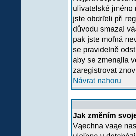
uľivatelské jméno 
jste obdrľeli při r
důvodu smazal váą 
pak jste moľná nevl
se pravidelně odstr
aby se zmenąila v
zaregistrovat znov
Návrat nahoru
Jak změním svoje
Vąechna vaąe nasta