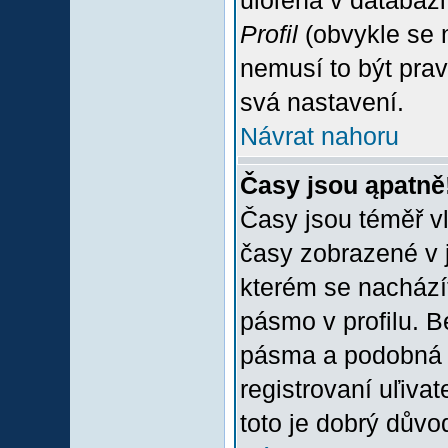
uloľena v databázi
Profil
(obvykle se n
nemusí to být prav
svá nastavení.
Návrat nahoru
Časy jsou ąpatně
Časy jsou téměř vľ
časy zobrazené v 
kterém se nacházít
pásmo v profilu. 
pásma a podobná 
registrovaní uľivat
toto je dobrý důvod