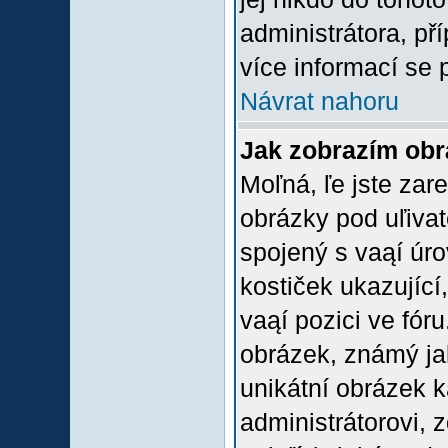
administrátora, př
více informací se 
Návrat nahoru
Jak zobrazím ob
Moľná, ľe jste zare
obrázky pod uľiva
spojený s vaąí úro
kostiček ukazující,
vaąí pozici ve fór
obrázek, známý jak
unikátní obrázek k
administrátorovi, z