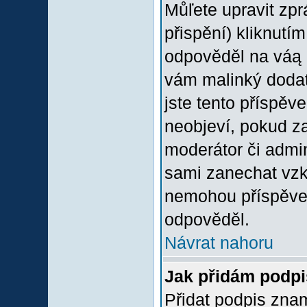
Můľete upravit zp
přispění) kliknutím
odpověděl na váą p
vám malinký dodate
jste tento příspěv
neobjeví, pokud z
moderátor či admini
sami zanechat vzka
nemohou příspěvek
odpověděl.
Návrat nahoru
Jak přidám podp
Přidat podpis znam