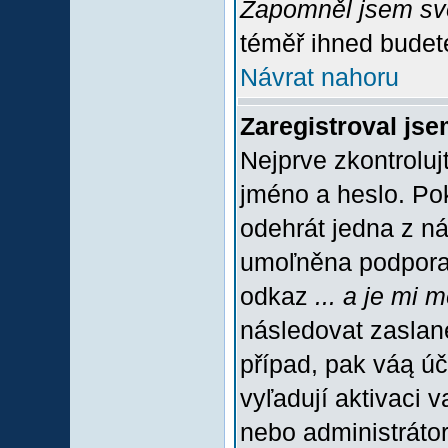
Zapomněl jsem sv
téměř ihned budete
Návrat nahoru
Zaregistroval jse
Nejprve zkontroluj
jméno a heslo. Po
odehrát jedna z ná
umoľněna podpora C
odkaz
... a je mi 
následovat zaslané
případ, pak váą úč
vyľadují aktivaci 
nebo administráto