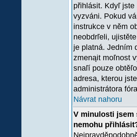
přihlásit. Kdyľ jste
vyzváni. Pokud vám
instrukce v něm ob
neobdrľeli, ujistě
je platná. Jedním 
zmenąit moľnost 
snaľí pouze obtěľov
adresa, kterou jste
administrátora fóra
Návrat nahoru
V minulosti jsem 
nemohu přihlásit
Nejpravděpodobněj