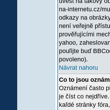
uvést na takový o
na-internetu.cz/m
odkazy na obrázky
není veřejně příst
prověřujícími mec
yahoo, zaheslovan
pouľijte buď BBCod
povoleno).
Návrat nahoru
Co to jsou oznám
Oznámení často při
je číst co nejdřív
kaľdé stránky fóra