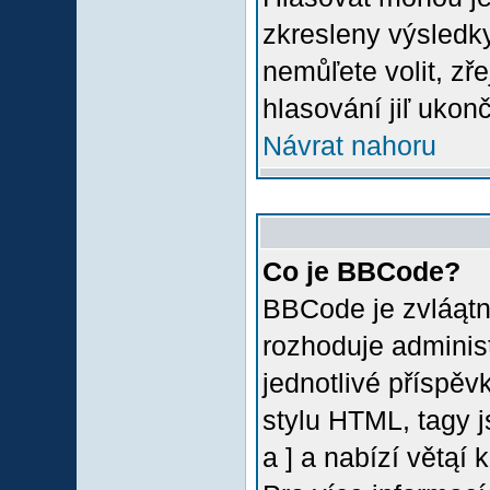
zkresleny výsledky
nemůľete volit, z
hlasování jiľ ukon
Návrat nahoru
Co je BBCode?
BBCode je zvláątn
rozhoduje administ
jednotlivé příspě
stylu HTML, tagy 
a ] a nabízí větąí 