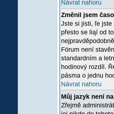
Návrat nahoru
Změnil jsem časov
Jste si jisti, ľe j
přesto se liąí od 
nejpravděpodobněją
Fórum není stavěn
standardním a let
hodinový rozdíl. 
pásma o jednu hod
Návrat nahoru
Můj jazyk není n
Zřejmě administrát
jej nikdo do tohoto