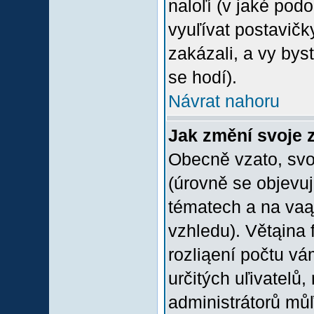
naloľí (v jaké pod
vyuľívat postavičk
zakázali, a vy bys
se hodí).
Návrat nahoru
Jak změní svoje 
Obecně vzato, svo
(úrovně se objevu
tématech a na vaąe
vzhledu). Větąina 
rozliąení počtu vá
určitých uľivatelů
administrátorů můľ