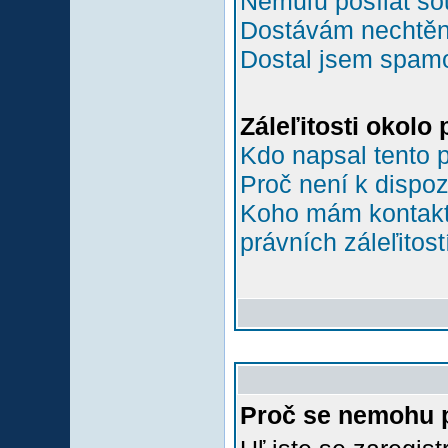
Nemůľu posílat so
Dostávám nechtěn
Dostal jsem spamov
Záleľitosti okolo
Kdo napsal tento 
Proč není k dispoz
Koho mám kontakto
právních záleľitost
Proč se nemohu p