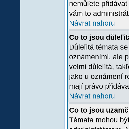
nemůľete přidávat 
vám to administrát
Návrat nahoru
Co to jsou důleľi
Důleľitá témata se
oznámeními, ale p
velmi důleľitá, tak
jako u oznámení ro
mají právo přidáva
Návrat nahoru
Co to jsou uzamč
Témata mohou bý