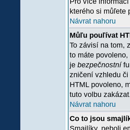
Pro více informac
kterého si můľete 
Návrat nahoru
Můľu pouľívat H
To závisí na tom, 
to máte povoleno, z
je
bezpečnostní
fu
zničení vzhledu či
HTML povoleno, mů
tuto volbu zakázat
Návrat nahoru
Co to jsou smajlí
Smajlíky, neboli e