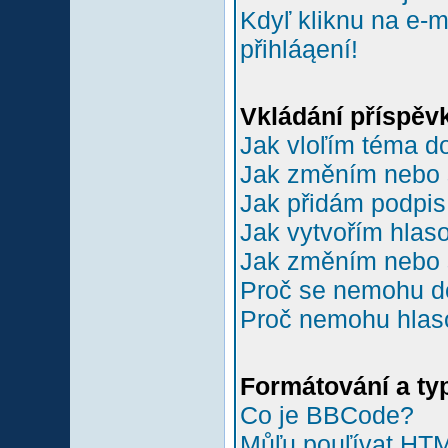
Kdyľ kliknu na e-m
přihláąení!
Vkládání příspěv
Jak vloľím téma do
Jak změním nebo 
Jak přidám podpi
Jak vytvořím hlas
Jak změním nebo 
Proč se nemohu do
Proč nemohu hlas
Formátování a ty
Co je BBCode?
Můľu pouľívat HT