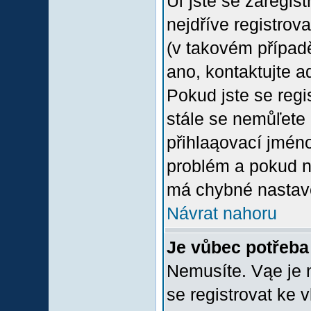
Uľ jste se zaregis
nejdříve registrov
(v takovém případ
ano, kontaktujte a
Pokud jste se regis
stále se nemůľete p
přihlaąovací jméno
problém a pokud ne
má chybné nastave
Návrat nahoru
Je vůbec potřeba 
Nemusíte. Vąe je n
se registrovat ke 