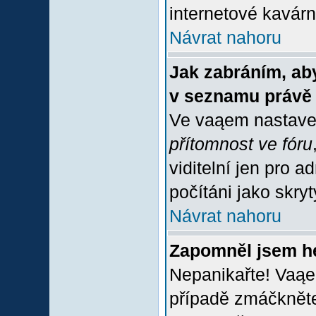
internetové kavárně
Návrat nahoru
Jak zabráním, aby
v seznamu právě
Ve vaąem nastave
přítomnost ve fóru
viditelní jen pro 
počítáni jako skrytý
Návrat nahoru
Zapomněl jsem h
Nepanikařte! Vaąe
případě zmáčkněte 