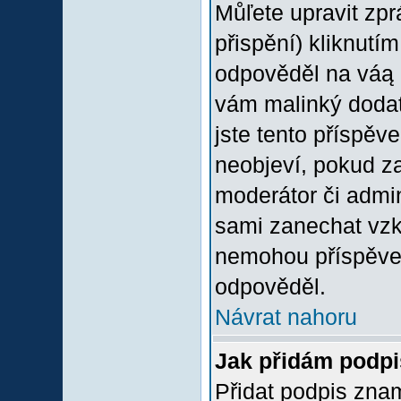
Můľete upravit zp
přispění) kliknutím
odpověděl na váą p
vám malinký dodate
jste tento příspěv
neobjeví, pokud z
moderátor či admini
sami zanechat vzka
nemohou příspěvek
odpověděl.
Návrat nahoru
Jak přidám podp
Přidat podpis znam