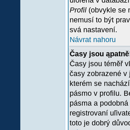
uloľena v databázi
Profil
(obvykle se n
nemusí to být prav
svá nastavení.
Návrat nahoru
Časy jsou ąpatně
Časy jsou téměř vľ
časy zobrazené v 
kterém se nacházít
pásmo v profilu. 
pásma a podobná 
registrovaní uľivat
toto je dobrý důvod