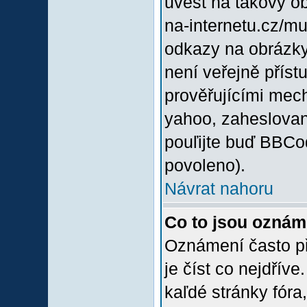
uvést na takový o
na-internetu.cz/m
odkazy na obrázky
není veřejně příst
prověřujícími mec
yahoo, zaheslovan
pouľijte buď BBCod
povoleno).
Návrat nahoru
Co to jsou oznám
Oznámení často při
je číst co nejdřív
kaľdé stránky fóra