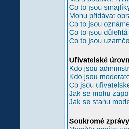
Co to jsou smajlík
Mohu přidávat ob
Co to jsou oznám
Co to jsou důleľit
Co to jsou uzamč
Uľivatelské úrov
Kdo jsou administr
Kdo jsou moderáto
Co jsou uľivatelsk
Jak se mohu zapoji
Jak se stanu mode
Soukromé zpráv