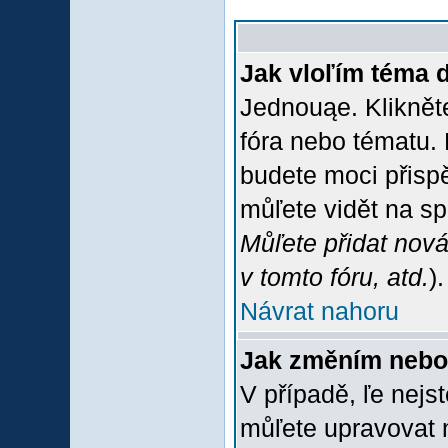
Jak vloľím téma 
Jednouąe. Klikněte
fóra nebo tématu. 
budete moci přispě
můľete vidět na sp
Můľete přidat nová
v tomto fóru, atd.
).
Návrat nahoru
Jak změním nebo
V případě, ľe nejs
můľete upravovat 