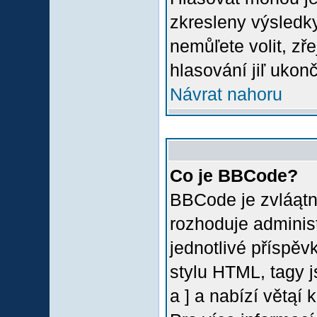
zkresleny výsledky
nemůľete volit, z
hlasování jiľ ukon
Návrat nahoru
Co je BBCode?
BBCode je zvláątn
rozhoduje administ
jednotlivé příspě
stylu HTML, tagy 
a ] a nabízí větąí 