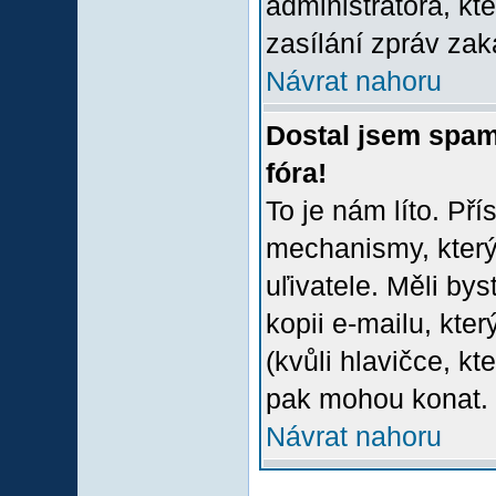
administrátora, kt
zasílání zpráv zak
Návrat nahoru
Dostal jsem spam
fóra!
To je nám líto. Př
mechanismy, který
uľivatele. Měli bys
kopii e-mailu, který
(kvůli hlavičce, k
pak mohou konat.
Návrat nahoru