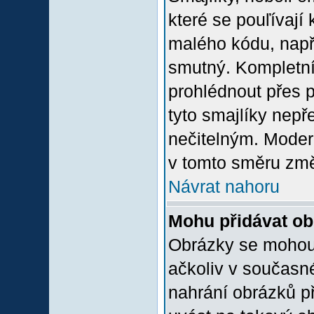
které se pouľívají 
malého kódu, např
smutný. Kompletní
prohlédnout přes p
tyto smajlíky nepř
nečitelným. Moder
v tomto směru změ
Návrat nahoru
Mohu přidávat o
Obrázky se mohou 
ačkoliv v současn
nahrání obrázků p