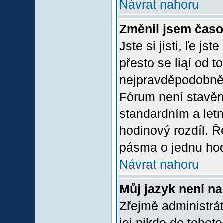
Návrat nahoru
Změnil jsem časov
Jste si jisti, ľe j
přesto se liąí od 
nejpravděpodobněją
Fórum není stavěn
standardním a let
hodinový rozdíl. 
pásma o jednu hod
Návrat nahoru
Můj jazyk není n
Zřejmě administrát
jej nikdo do tohoto