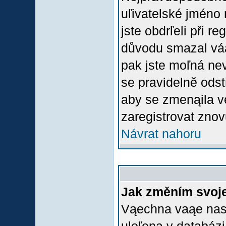
uľivatelské jméno 
jste obdrľeli při r
důvodu smazal váą 
pak jste moľná nevl
se pravidelně odstr
aby se zmenąila v
zaregistrovat znov
Návrat nahoru
Jak změním svoje
Vąechna vaąe nasta