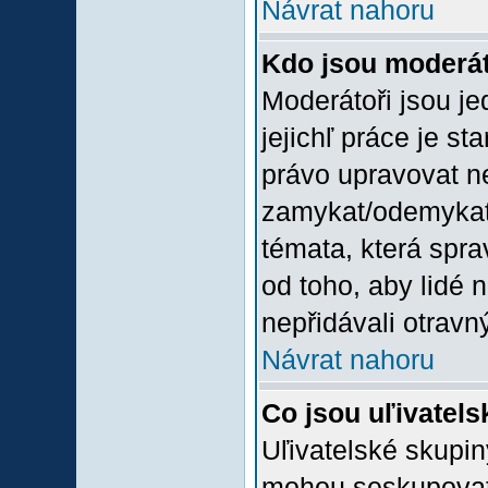
Návrat nahoru
Kdo jsou moderát
Moderátoři jsou jed
jejichľ práce je st
právo upravovat n
zamykat/odemykat,
témata, která spra
od toho, aby lidé 
nepřidávali otravný
Návrat nahoru
Co jsou uľivatel
Uľivatelské skupin
mohou seskupovat u