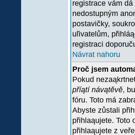
registrace vám dá 
nedostupným anon
postavičky, soukro
uľivatelům, přihlá
registraci doporuč
Návrat nahoru
Proč jsem automa
Pokud nezaąkrtnet
příątí návątěvě
, b
fóru. Toto má zabr
Abyste zůstali přih
přihlaąujete. Tot
přihlaąujete z veř