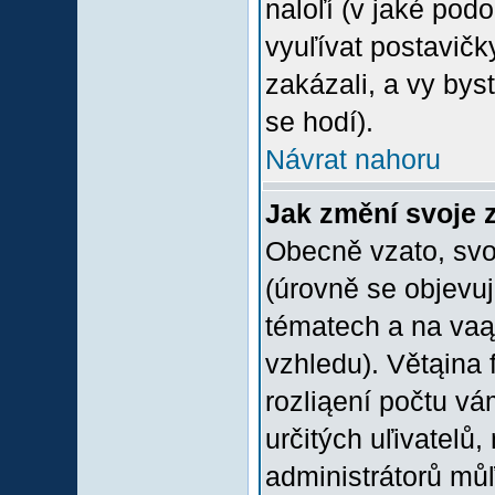
naloľí (v jaké pod
vyuľívat postavičk
zakázali, a vy bys
se hodí).
Návrat nahoru
Jak změní svoje 
Obecně vzato, svo
(úrovně se objevu
tématech a na vaąe
vzhledu). Větąina 
rozliąení počtu vá
určitých uľivatelů
administrátorů můľ