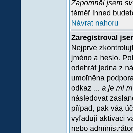
Zapomněl jsem sv
téměř ihned budete
Návrat nahoru
Zaregistroval jse
Nejprve zkontroluj
jméno a heslo. Po
odehrát jedna z ná
umoľněna podpora C
odkaz
... a je mi 
následovat zaslané
případ, pak váą úč
vyľadují aktivaci 
nebo administráto