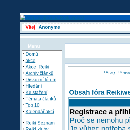
Vítej
Anonyme
Menu
·
Domů
·
akce
·
Akce_Reiki
·
Archív článků
FAQ
Hled
·
Diskuzní fórum
·
Hledání
Obsah fóra Reikiw
·
Ke stažení
·
Témata článků
·
Top 10
Registrace a přih
·
Kalendář akcí
Proč se nemohu př
·
Reiki Seznam
Je vůbec potřeba s
·
Reiki kluby