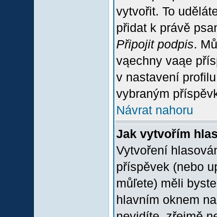
vytvořit. To udělá
přidat k právě ps
Připojit podpis
. Mů
vąechny vaąe přís
v nastavení profil
vybraným příspěvk
Návrat nahoru
Jak vytvořím hla
Vytvoření hlasován
příspěvek (nebo u
můľete) měli byste
hlavním oknem na 
nevidíte, zřejmě n