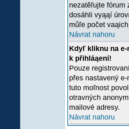
nezatěľujte fórum
dosáhli vyąąí úro
můľe počet vaąich 
Návrat nahoru
Kdyľ kliknu na e-
k přihláąení!
Pouze registrovaní
přes nastavený e-m
tuto moľnost povol
otravných anonymní
mailové adresy.
Návrat nahoru