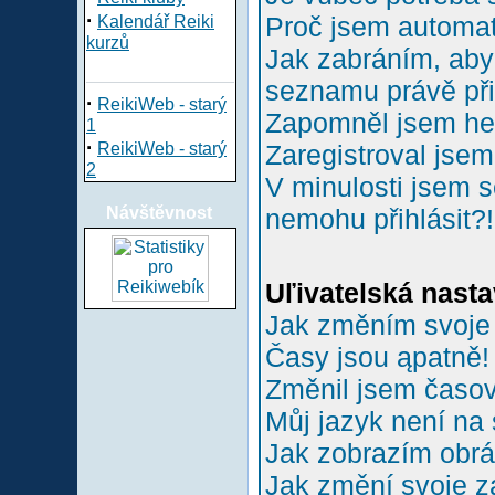
·
Proč jsem automa
Kalendář Reiki
kurzů
Jak zabráním, aby 
seznamu právě př
·
ReikiWeb - starý
Zapomněl jsem he
1
·
ReikiWeb - starý
Zaregistroval jsem
2
V minulosti jsem s
Návštěvnost
nemohu přihlásit?!
Uľivatelská nasta
Jak změním svoje
Časy jsou ąpatně!
Změnil jsem časové
Můj jazyk není na
Jak zobrazím obr
Jak změní svoje z