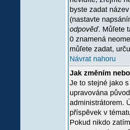
byste zadat název
(nastavte napsání
odpověď
. Můľete 
0 znamená neomez
můľete zadat, urču
Návrat nahoru
Jak změním nebo
Je to stejné jako 
upravována původ
administrátorem. Ú
příspěvek v tématu
Pokud nikdo zatím