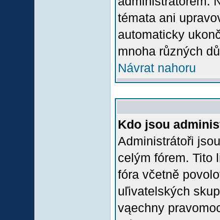
administrátorem.
témata ani upravov
automaticky ukon
mnoha různých dů
Návrat nahoru
Kdo jsou adminis
Administrátoři jso
celým fórem. Tito
fóra včetně povolo
uľivatelských skup
vąechny pravomoci