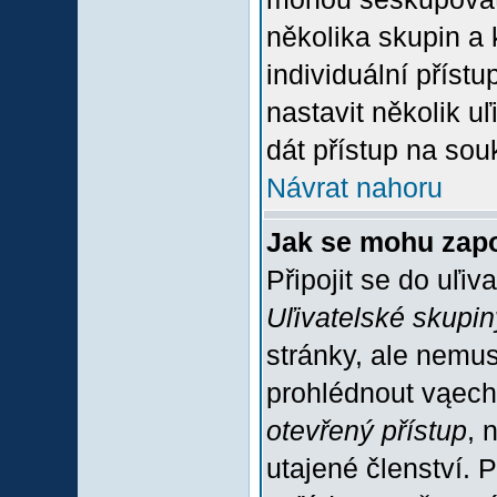
několika skupin a
individuální příst
nastavit několik u
dát přístup na sou
Návrat nahoru
Jak se mohu zapo
Připojit se do uľiv
Uľivatelské skupin
stránky, ale nemus
prohlédnout vąech
otevřený přístup
, 
utajené členství. 