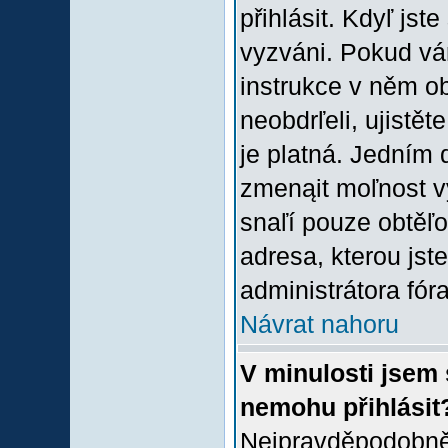
přihlásit. Kdyľ jste
vyzváni. Pokud vám
instrukce v něm ob
neobdrľeli, ujistě
je platná. Jedním 
zmenąit moľnost 
snaľí pouze obtěľov
adresa, kterou jste
administrátora fóra
Návrat nahoru
V minulosti jsem 
nemohu přihlásit
Nejpravděpodobněj