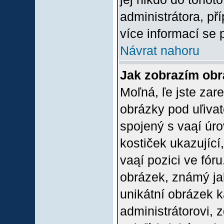
administrátora, př
více informací se 
Návrat nahoru
Jak zobrazím ob
Moľná, ľe jste zare
obrázky pod uľiva
spojený s vaąí úro
kostiček ukazující,
vaąí pozici ve fór
obrázek, známý jak
unikátní obrázek k
administrátorovi, z