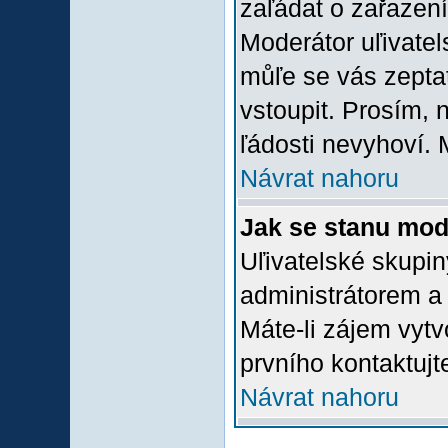
zaľádat o zařazení 
Moderátor uľivatel
můľe se vás zepta
vstoupit. Prosím,
ľádosti nevyhoví. 
Návrat nahoru
Jak se stanu mod
Uľivatelské skupi
administrátorem a
Máte-li zájem vytv
prvního kontaktuj
Návrat nahoru