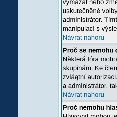
vymazat nebo změni
uskutečněné volby 
administrátor. Tím
manipulaci s výsl
Návrat nahoru
Proč se nemohu d
Některá fóra moho
skupinám. Ke čtení,
zvláątní autorizac
a administrátor, ta
Návrat nahoru
Proč nemohu hlas
Hlasovat mohou jen