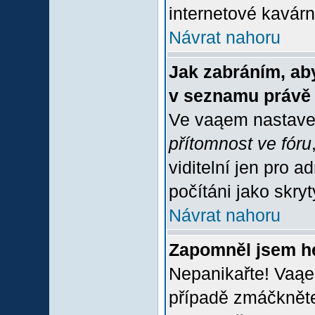
internetové kavárně
Návrat nahoru
Jak zabráním, aby
v seznamu právě
Ve vaąem nastave
přítomnost ve fóru
viditelní jen pro 
počítáni jako skrytý
Návrat nahoru
Zapomněl jsem h
Nepanikařte! Vaąe
případě zmáčkněte 