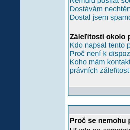
Nemůľu posílat so
Dostávám nechtěn
Dostal jsem spamov
Záleľitosti okolo
Kdo napsal tento 
Proč není k dispoz
Koho mám kontakto
právních záleľitost
Proč se nemohu p