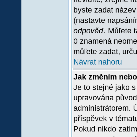
byste zadat název
(nastavte napsání
odpověď
. Můľete 
0 znamená neomez
můľete zadat, urču
Návrat nahoru
Jak změním nebo
Je to stejné jako 
upravována původ
administrátorem. Ú
příspěvek v tématu
Pokud nikdo zatím