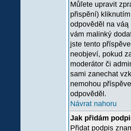
Můľete upravit zp
přispění) kliknutím
odpověděl na váą p
vám malinký dodate
jste tento příspěv
neobjeví, pokud z
moderátor či admini
sami zanechat vzka
nemohou příspěvek
odpověděl.
Návrat nahoru
Jak přidám podp
Přidat podpis znam