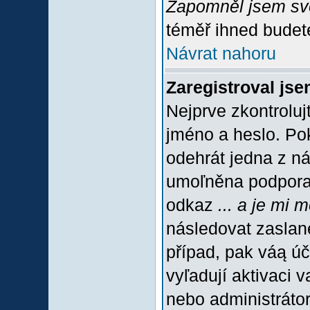
Zapomněl jsem sv
téměř ihned budete
Návrat nahoru
Zaregistroval jse
Nejprve zkontroluj
jméno a heslo. Po
odehrát jedna z ná
umoľněna podpora C
odkaz
... a je mi 
následovat zaslané
případ, pak váą úč
vyľadují aktivaci 
nebo administráto