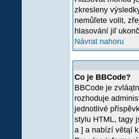
zkresleny výsledky
nemůľete volit, z
hlasování jiľ ukon
Návrat nahoru
Co je BBCode?
BBCode je zvláątn
rozhoduje administ
jednotlivé příspě
stylu HTML, tagy 
a ] a nabízí větąí 