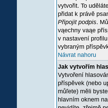
vytvořit. To udělá
přidat k právě ps
Připojit podpis
. Mů
vąechny vaąe přís
v nastavení profil
vybraným příspěvk
Návrat nahoru
Jak vytvořím hla
Vytvoření hlasován
příspěvek (nebo u
můľete) měli byste
hlavním oknem na 
nevidíte, zřejmě n