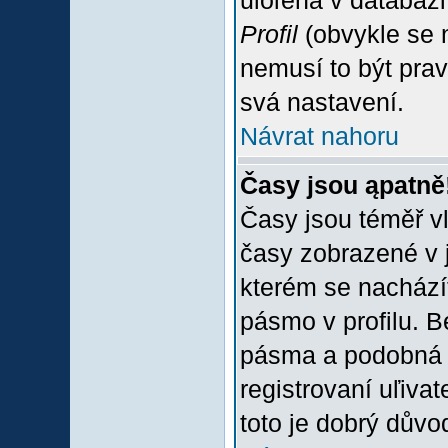
uloľena v databázi
Profil
(obvykle se n
nemusí to být prav
svá nastavení.
Návrat nahoru
Časy jsou ąpatně
Časy jsou téměř vľ
časy zobrazené v 
kterém se nacházít
pásmo v profilu. 
pásma a podobná 
registrovaní uľivat
toto je dobrý důvod