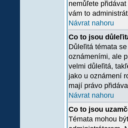
nemůľete přidávat 
vám to administrát
Návrat nahoru
Co to jsou důleľi
Důleľitá témata se
oznámeními, ale p
velmi důleľitá, tak
jako u oznámení ro
mají právo přidáva
Návrat nahoru
Co to jsou uzamč
Témata mohou bý