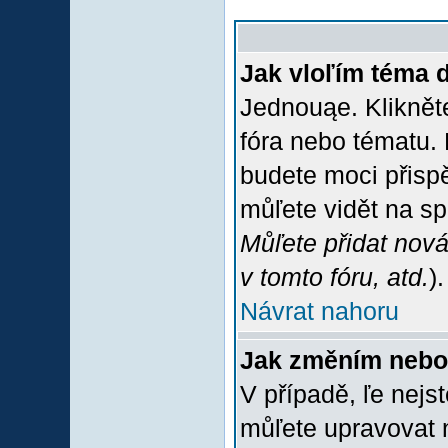
Jak vloľím téma 
Jednouąe. Klikněte
fóra nebo tématu. 
budete moci přispě
můľete vidět na sp
Můľete přidat nová
v tomto fóru, atd.
).
Návrat nahoru
Jak změním nebo
V případě, ľe nejs
můľete upravovat 