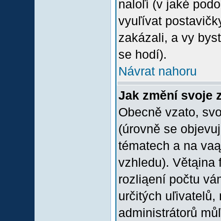
naloľí (v jaké pod
vyuľívat postavičk
zakázali, a vy bys
se hodí).
Návrat nahoru
Jak změní svoje 
Obecně vzato, svo
(úrovně se objevu
tématech a na vaąe
vzhledu). Větąina 
rozliąení počtu vá
určitých uľivatelů
administrátorů můľ