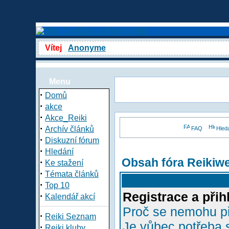
Vítej
Anonyme
Menu
·
Domů
·
akce
·
Akce_Reiki
·
Archív článků
FAQ
Hled
·
Diskuzní fórum
·
Hledání
Obsah fóra Reikiw
·
Ke stažení
·
Témata článků
·
Top 10
Registrace a přih
·
Kalendář akcí
Proč se nemohu př
·
Reiki Seznam
Je vůbec potřeba s
·
Reiki kluby