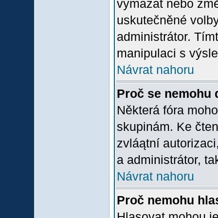
vymazat nebo změni
uskutečněné volby 
administrátor. Tím
manipulaci s výsl
Návrat nahoru
Proč se nemohu d
Některá fóra moho
skupinám. Ke čtení,
zvláątní autorizac
a administrátor, ta
Návrat nahoru
Proč nemohu hlas
Hlasovat mohou jen