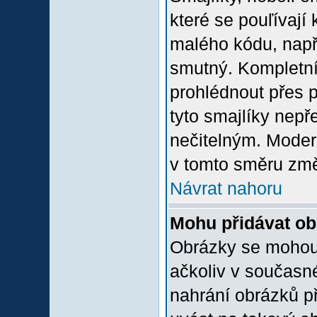
které se pouľívají 
malého kódu, např
smutný. Kompletní
prohlédnout přes p
tyto smajlíky nepř
nečitelným. Moder
v tomto směru změ
Návrat nahoru
Mohu přidávat o
Obrázky se mohou 
ačkoliv v současn
nahrání obrázků p