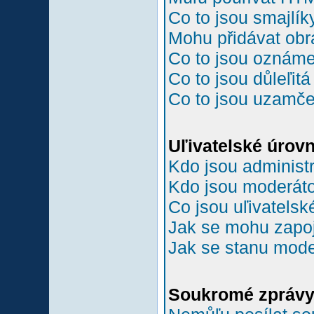
Co to jsou smajlík
Mohu přidávat ob
Co to jsou oznám
Co to jsou důleľit
Co to jsou uzamč
Uľivatelské úrov
Kdo jsou administr
Kdo jsou moderáto
Co jsou uľivatelsk
Jak se mohu zapoji
Jak se stanu mode
Soukromé zpráv