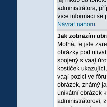
administrátora, př
více informací se 
Návrat nahoru
Jak zobrazím ob
Moľná, ľe jste zare
obrázky pod uľiva
spojený s vaąí úro
kostiček ukazující,
vaąí pozici ve fór
obrázek, známý jak
unikátní obrázek k
administrátorovi, z