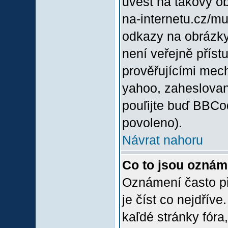
uvést na takový o
na-internetu.cz/m
odkazy na obrázky
není veřejně příst
prověřujícími mec
yahoo, zaheslovan
pouľijte buď BBCod
povoleno).
Návrat nahoru
Co to jsou oznám
Oznámení často při
je číst co nejdřív
kaľdé stránky fóra