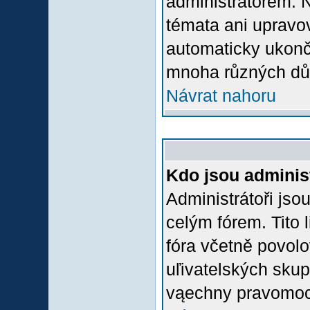
administrátorem.
témata ani upravov
automaticky ukon
mnoha různých dů
Návrat nahoru
Kdo jsou adminis
Administrátoři jso
celým fórem. Tito
fóra včetně povolo
uľivatelských skup
vąechny pravomoci