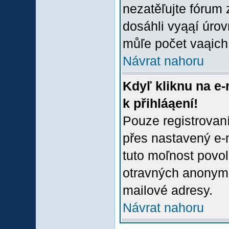
nezatěľujte fórum
dosáhli vyąąí úro
můľe počet vaąich 
Návrat nahoru
Kdyľ kliknu na e-
k přihláąení!
Pouze registrovaní
přes nastavený e-m
tuto moľnost povol
otravných anonymní
mailové adresy.
Návrat nahoru