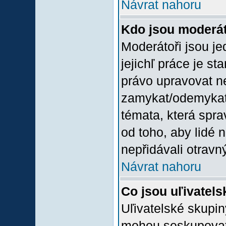
Návrat nahoru
Kdo jsou moderát
Moderátoři jsou jed
jejichľ práce je st
právo upravovat n
zamykat/odemykat,
témata, která spra
od toho, aby lidé 
nepřidávali otravný
Návrat nahoru
Co jsou uľivatel
Uľivatelské skupin
mohou seskupovat u