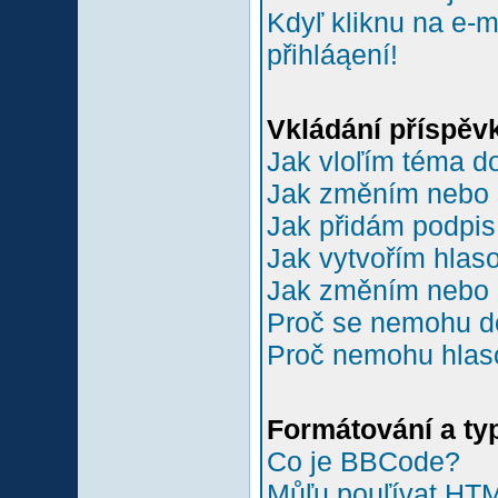
Kdyľ kliknu na e-m
přihláąení!
Vkládání příspěv
Jak vloľím téma do
Jak změním nebo 
Jak přidám podpi
Jak vytvořím hlas
Jak změním nebo 
Proč se nemohu do
Proč nemohu hlas
Formátování a ty
Co je BBCode?
Můľu pouľívat HT