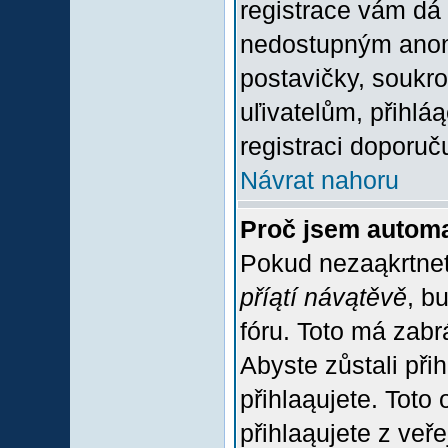
registrace vám dá 
nedostupným anon
postavičky, soukro
uľivatelům, přihlá
registraci doporuč
Návrat nahoru
Proč jsem automa
Pokud nezaąkrtnet
příątí návątěvě
, b
fóru. Toto má zabr
Abyste zůstali přih
přihlaąujete. Tot
přihlaąujete z veř