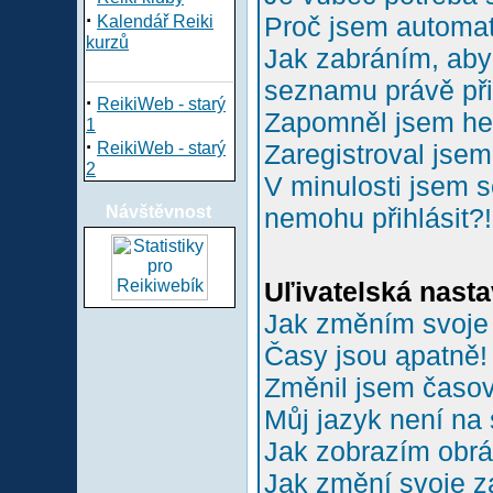
·
Proč jsem automa
Kalendář Reiki
kurzů
Jak zabráním, aby 
seznamu právě př
·
ReikiWeb - starý
Zapomněl jsem he
1
·
ReikiWeb - starý
Zaregistroval jsem
2
V minulosti jsem s
Návštěvnost
nemohu přihlásit?!
Uľivatelská nasta
Jak změním svoje
Časy jsou ąpatně!
Změnil jsem časové
Můj jazyk není na
Jak zobrazím obr
Jak změní svoje z