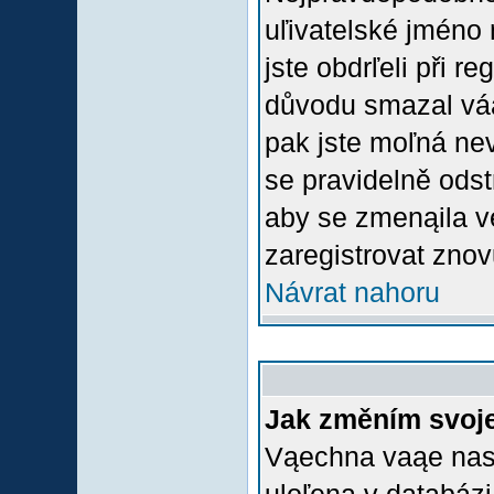
uľivatelské jméno 
jste obdrľeli při r
důvodu smazal váą 
pak jste moľná nevl
se pravidelně odstr
aby se zmenąila v
zaregistrovat znov
Návrat nahoru
Jak změním svoje
Vąechna vaąe nasta