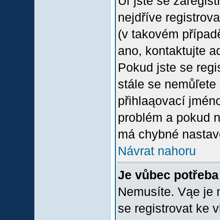
Uľ jste se zaregis
nejdříve registrov
(v takovém případ
ano, kontaktujte a
Pokud jste se regis
stále se nemůľete p
přihlaąovací jméno
problém a pokud ne
má chybné nastave
Návrat nahoru
Je vůbec potřeba 
Nemusíte. Vąe je n
se registrovat ke 