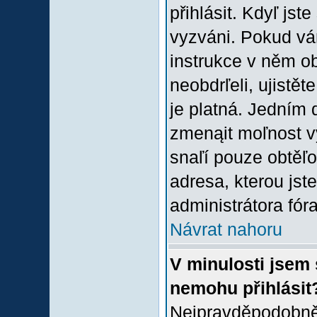
přihlásit. Kdyľ jste
vyzváni. Pokud vám
instrukce v něm ob
neobdrľeli, ujistě
je platná. Jedním 
zmenąit moľnost 
snaľí pouze obtěľov
adresa, kterou jste
administrátora fóra
Návrat nahoru
V minulosti jsem 
nemohu přihlásit
Nejpravděpodobněj