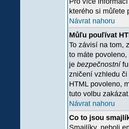
Pro více informac
kterého si můľete 
Návrat nahoru
Můľu pouľívat H
To závisí na tom, 
to máte povoleno, z
je
bezpečnostní
fu
zničení vzhledu či
HTML povoleno, mů
tuto volbu zakázat
Návrat nahoru
Co to jsou smajlí
Smajlíky, neboli e