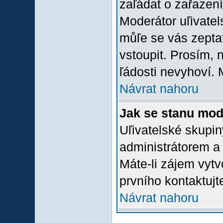
zaľádat o zařazení 
Moderátor uľivatel
můľe se vás zepta
vstoupit. Prosím,
ľádosti nevyhoví. 
Návrat nahoru
Jak se stanu mod
Uľivatelské skupi
administrátorem a
Máte-li zájem vytv
prvního kontaktuj
Návrat nahoru