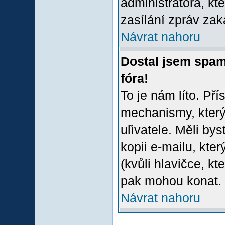
administrátora, kt
zasílání zpráv zak
Návrat nahoru
Dostal jsem spam
fóra!
To je nám líto. Př
mechanismy, který
uľivatele. Měli bys
kopii e-mailu, který
(kvůli hlavičce, k
pak mohou konat.
Návrat nahoru