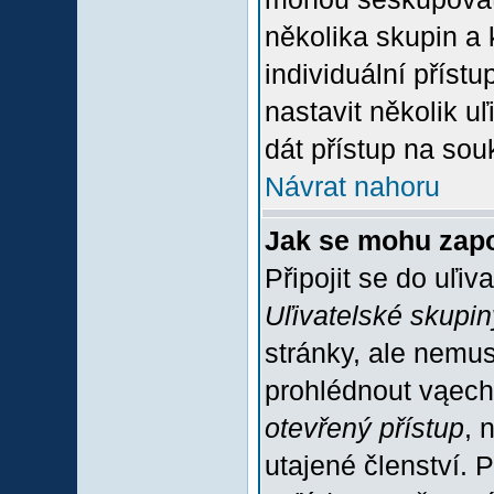
několika skupin a
individuální příst
nastavit několik u
dát přístup na sou
Návrat nahoru
Jak se mohu zapo
Připojit se do uľiv
Uľivatelské skupin
stránky, ale nemus
prohlédnout vąech
otevřený přístup
, 
utajené členství. 