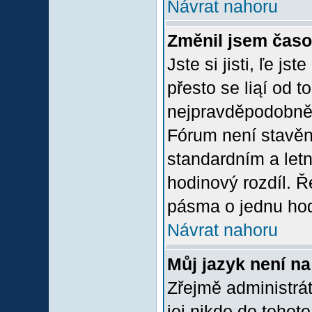
Návrat nahoru
Změnil jsem časov
Jste si jisti, ľe j
přesto se liąí od 
nejpravděpodobněją
Fórum není stavěn
standardním a let
hodinový rozdíl. 
pásma o jednu hod
Návrat nahoru
Můj jazyk není n
Zřejmě administrát
jej nikdo do tohoto