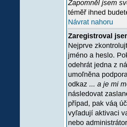
Zapomněl jsem sv
téměř ihned budete
Návrat nahoru
Zaregistroval jse
Nejprve zkontroluj
jméno a heslo. Po
odehrát jedna z ná
umoľněna podpora C
odkaz
... a je mi 
následovat zaslané
případ, pak váą úč
vyľadují aktivaci 
nebo administráto