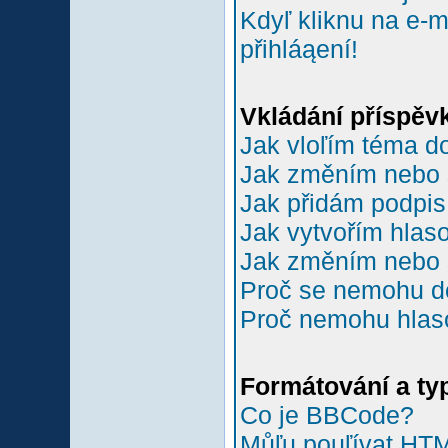
Kdyľ kliknu na e-m
přihláąení!
Vkládání příspěv
Jak vloľím téma do
Jak změním nebo 
Jak přidám podpi
Jak vytvořím hlas
Jak změním nebo 
Proč se nemohu do
Proč nemohu hlas
Formátování a ty
Co je BBCode?
Můľu pouľívat HT