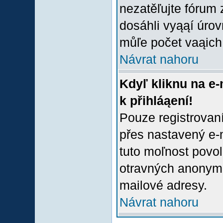
nezatěľujte fórum
dosáhli vyąąí úro
můľe počet vaąich 
Návrat nahoru
Kdyľ kliknu na e-
k přihláąení!
Pouze registrovaní
přes nastavený e-m
tuto moľnost povol
otravných anonymní
mailové adresy.
Návrat nahoru