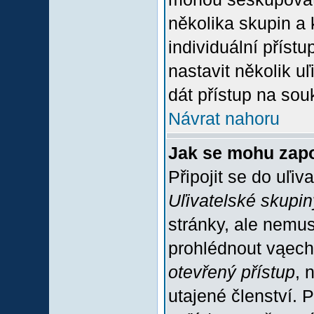
několika skupin a
individuální příst
nastavit několik u
dát přístup na sou
Návrat nahoru
Jak se mohu zapo
Připojit se do uľiv
Uľivatelské skupin
stránky, ale nemus
prohlédnout vąech
otevřený přístup
, 
utajené členství. 