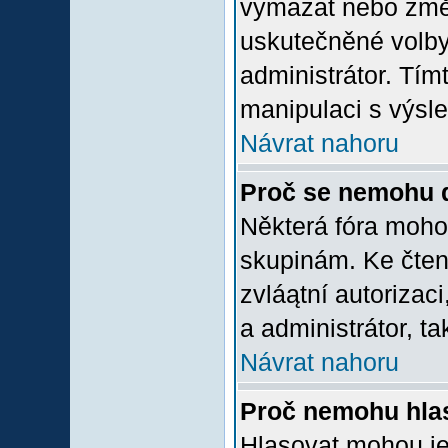
vymazat nebo změni
uskutečněné volby 
administrátor. Tím
manipulaci s výsl
Návrat nahoru
Proč se nemohu d
Některá fóra moho
skupinám. Ke čtení,
zvláątní autorizac
a administrátor, ta
Návrat nahoru
Proč nemohu hlas
Hlasovat mohou jen