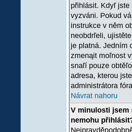
přihlásit. Kdyľ jste
vyzváni. Pokud vám
instrukce v něm ob
neobdrľeli, ujistě
je platná. Jedním 
zmenąit moľnost 
snaľí pouze obtěľov
adresa, kterou jste
administrátora fóra
Návrat nahoru
V minulosti jsem 
nemohu přihlásit
Nejpravděpodobněj