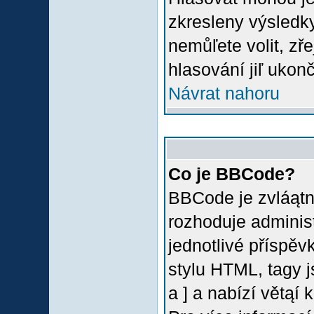
zkresleny výsledky
nemůľete volit, z
hlasování jiľ ukon
Návrat nahoru
Co je BBCode?
BBCode je zvláątn
rozhoduje administ
jednotlivé příspě
stylu HTML, tagy 
a ] a nabízí větąí 