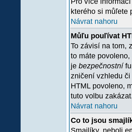
Pro více informac
kterého si můľete 
Návrat nahoru
Můľu pouľívat H
To závisí na tom, 
to máte povoleno, z
je
bezpečnostní
fu
zničení vzhledu či
HTML povoleno, mů
tuto volbu zakázat
Návrat nahoru
Co to jsou smajlí
Smajlíky, neboli e