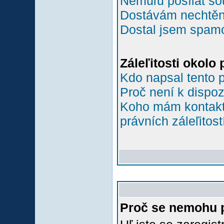
Nemůľu posílat so
Dostávám nechtěn
Dostal jsem spamov
Záleľitosti okolo
Kdo napsal tento 
Proč není k dispoz
Koho mám kontakto
právních záleľitost
Proč se nemohu p