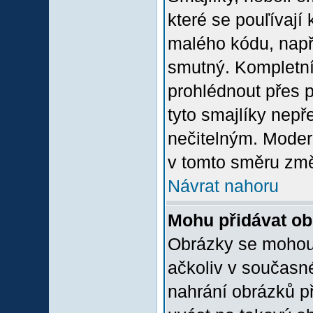
které se pouľívají 
malého kódu, např
smutný. Kompletní
prohlédnout přes p
tyto smajlíky nepř
nečitelným. Moder
v tomto směru změ
Návrat nahoru
Mohu přidávat o
Obrázky se mohou 
ačkoliv v současn
nahrání obrázků p