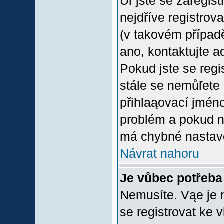
Uľ jste se zaregis
nejdříve registrov
(v takovém případ
ano, kontaktujte a
Pokud jste se regis
stále se nemůľete p
přihlaąovací jméno
problém a pokud ne
má chybné nastave
Návrat nahoru
Je vůbec potřeba 
Nemusíte. Vąe je n
se registrovat ke 