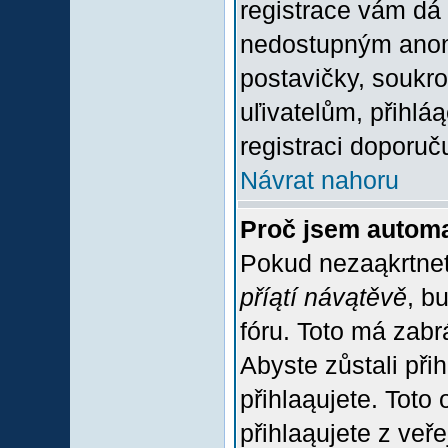
registrace vám dá 
nedostupným anon
postavičky, soukro
uľivatelům, přihlá
registraci doporuč
Návrat nahoru
Proč jsem automa
Pokud nezaąkrtnet
příątí návątěvě
, b
fóru. Toto má zabr
Abyste zůstali přih
přihlaąujete. Tot
přihlaąujete z veř