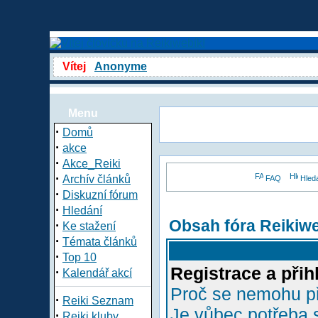
Vítej
Anonyme
Menu
·
Domů
·
akce
·
Akce_Reiki
·
Archív článků
FAQ
Hled
·
Diskuzní fórum
·
Hledání
Obsah fóra Reikiw
·
Ke stažení
·
Témata článků
·
Top 10
Registrace a přih
·
Kalendář akcí
Proč se nemohu př
·
Reiki Seznam
Je vůbec potřeba s
·
Reiki kluby