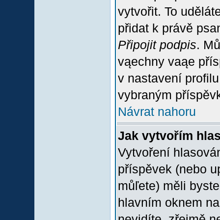
vytvořit. To udělá
přidat k právě ps
Připojit podpis
. Mů
vąechny vaąe přís
v nastavení profil
vybraným příspěvk
Návrat nahoru
Jak vytvořím hla
Vytvoření hlasován
příspěvek (nebo u
můľete) měli byste
hlavním oknem na 
nevidíte, zřejmě n