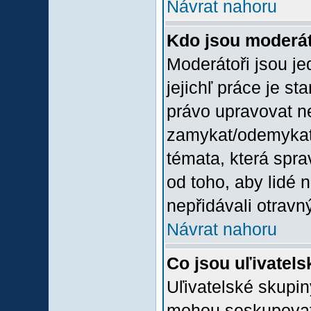
Návrat nahoru
Kdo jsou moderát
Moderátoři jsou jed
jejichľ práce je st
právo upravovat n
zamykat/odemykat,
témata, která spra
od toho, aby lidé 
nepřidávali otravný
Návrat nahoru
Co jsou uľivatel
Uľivatelské skupin
mohou seskupovat u