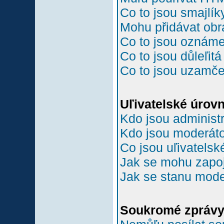
Co to jsou smajlík
Mohu přidávat ob
Co to jsou oznám
Co to jsou důleľit
Co to jsou uzamč
Uľivatelské úrov
Kdo jsou administr
Kdo jsou moderáto
Co jsou uľivatelsk
Jak se mohu zapoji
Jak se stanu mode
Soukromé zpráv