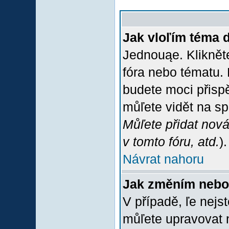
Jak vloľím téma 
Jednouąe. Klikněte
fóra nebo tématu. 
budete moci přispě
můľete vidět na sp
Můľete přidat nová
v tomto fóru, atd.
).
Návrat nahoru
Jak změním nebo
V případě, ľe nejs
můľete upravovat 