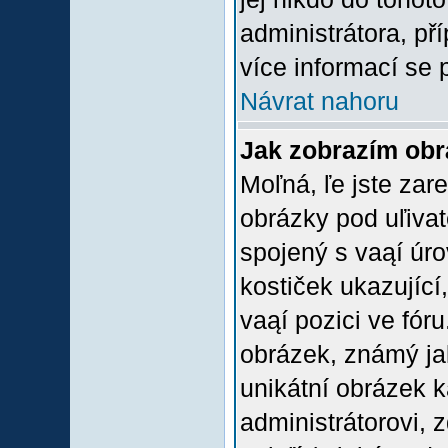
administrátora, př
více informací se 
Návrat nahoru
Jak zobrazím ob
Moľná, ľe jste zare
obrázky pod uľiva
spojený s vaąí úro
kostiček ukazující,
vaąí pozici ve fór
obrázek, známý jak
unikátní obrázek k
administrátorovi, z