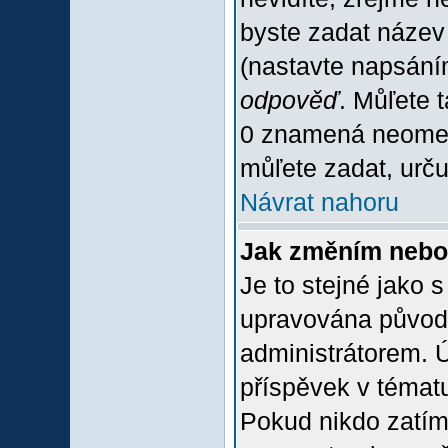
byste zadat název
(nastavte napsání
odpověď
. Můľete 
0 znamená neomez
můľete zadat, urču
Návrat nahoru
Jak změním nebo
Je to stejné jako 
upravována původ
administrátorem. Ú
příspěvek v tématu
Pokud nikdo zatím