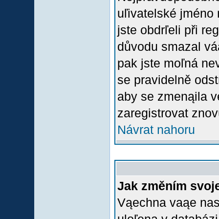
uľivatelské jméno 
jste obdrľeli při r
důvodu smazal váą 
pak jste moľná nevl
se pravidelně odstr
aby se zmenąila v
zaregistrovat znov
Návrat nahoru
Jak změním svoje
Vąechna vaąe nasta