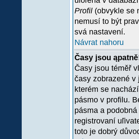
uloľena v databázi
Profil
(obvykle se n
nemusí to být prav
svá nastavení.
Návrat nahoru
Časy jsou ąpatně
Časy jsou téměř vľ
časy zobrazené v 
kterém se nacházít
pásmo v profilu. 
pásma a podobná 
registrovaní uľivat
toto je dobrý důvod