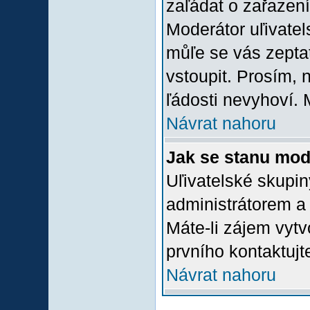
zaľádat o zařazení 
Moderátor uľivatel
můľe se vás zepta
vstoupit. Prosím,
ľádosti nevyhoví. 
Návrat nahoru
Jak se stanu mod
Uľivatelské skupi
administrátorem a
Máte-li zájem vytv
prvního kontaktuj
Návrat nahoru