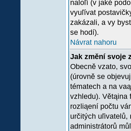
naloľí (v jaké pod
vyuľívat postavičk
zakázali, a vy bys
se hodí).
Návrat nahoru
Jak změní svoje 
Obecně vzato, svo
(úrovně se objevu
tématech a na vaąe
vzhledu). Větąina 
rozliąení počtu vá
určitých uľivatelů
administrátorů můľ