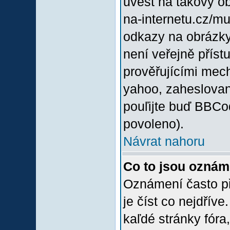
uvést na takový o
na-internetu.cz/m
odkazy na obrázky
není veřejně příst
prověřujícími mec
yahoo, zaheslovan
pouľijte buď BBCod
povoleno).
Návrat nahoru
Co to jsou oznám
Oznámení často při
je číst co nejdřív
kaľdé stránky fóra