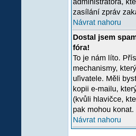
administrátora, kt
zasílání zpráv zak
Návrat nahoru
Dostal jsem spam
fóra!
To je nám líto. Př
mechanismy, který
uľivatele. Měli bys
kopii e-mailu, který
(kvůli hlavičce, k
pak mohou konat.
Návrat nahoru