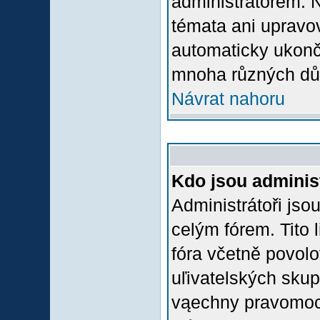
administrátorem.
témata ani upravov
automaticky ukon
mnoha různých dů
Návrat nahoru
Kdo jsou adminis
Administrátoři jso
celým fórem. Tito
fóra včetně povolo
uľivatelských skup
vąechny pravomoci