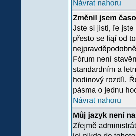
Návrat nahoru
Změnil jsem časov
Jste si jisti, ľe j
přesto se liąí od 
nejpravděpodobněją
Fórum není stavěn
standardním a let
hodinový rozdíl. 
pásma o jednu hod
Návrat nahoru
Můj jazyk není n
Zřejmě administrát
jej nikdo do tohoto