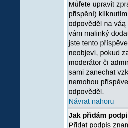
Můľete upravit zp
přispění) kliknutím
odpověděl na váą p
vám malinký dodate
jste tento příspěv
neobjeví, pokud z
moderátor či admini
sami zanechat vzka
nemohou příspěvek
odpověděl.
Návrat nahoru
Jak přidám podp
Přidat podpis znam