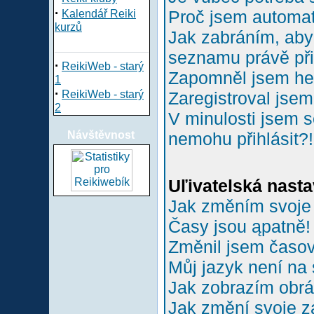
·
Proč jsem automa
Kalendář Reiki
kurzů
Jak zabráním, aby 
seznamu právě př
·
ReikiWeb - starý
Zapomněl jsem he
1
·
ReikiWeb - starý
Zaregistroval jsem
2
V minulosti jsem s
Návštěvnost
nemohu přihlásit?!
Uľivatelská nasta
Jak změním svoje
Časy jsou ąpatně!
Změnil jsem časové
Můj jazyk není na
Jak zobrazím obr
Jak změní svoje z