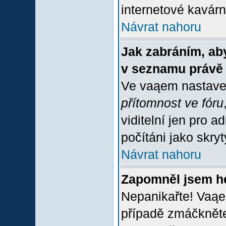
internetové kavárně
Návrat nahoru
Jak zabráním, aby
v seznamu právě
Ve vaąem nastave
přítomnost ve fóru
viditelní jen pro 
počítáni jako skrytý
Návrat nahoru
Zapomněl jsem h
Nepanikařte! Vaąe
případě zmáčkněte 