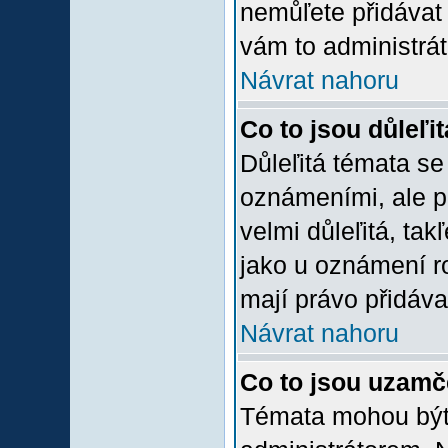
nemůľete přidávat 
vám to administrát
Návrat nahoru
Co to jsou důleľi
Důleľitá témata se
oznámeními, ale p
velmi důleľitá, tak
jako u oznámení ro
mají právo přidáva
Návrat nahoru
Co to jsou uzamč
Témata mohou bý