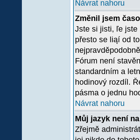
Návrat nahoru
Změnil jsem časov
Jste si jisti, ľe j
přesto se liąí od 
nejpravděpodobněją
Fórum není stavěn
standardním a let
hodinový rozdíl. 
pásma o jednu hod
Návrat nahoru
Můj jazyk není n
Zřejmě administrát
jej nikdo do tohoto