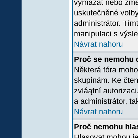
vymazat nebo změni
uskutečněné volby 
administrátor. Tím
manipulaci s výsl
Návrat nahoru
Proč se nemohu d
Některá fóra moho
skupinám. Ke čtení,
zvláątní autorizac
a administrátor, ta
Návrat nahoru
Proč nemohu hlas
Hlasovat mohou jen