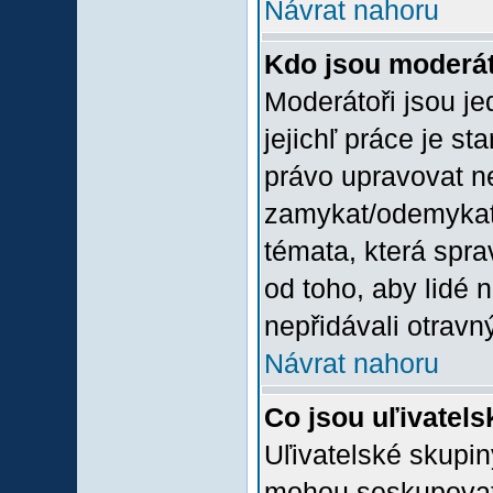
Návrat nahoru
Kdo jsou moderát
Moderátoři jsou jed
jejichľ práce je st
právo upravovat n
zamykat/odemykat,
témata, která spra
od toho, aby lidé 
nepřidávali otravný
Návrat nahoru
Co jsou uľivatel
Uľivatelské skupin
mohou seskupovat u