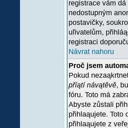
registrace vám dá 
nedostupným anon
postavičky, soukro
uľivatelům, přihlá
registraci doporuč
Návrat nahoru
Proč jsem automa
Pokud nezaąkrtnet
příątí návątěvě
, b
fóru. Toto má zabr
Abyste zůstali přih
přihlaąujete. Tot
přihlaąujete z veř