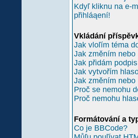
Kdyľ kliknu na e-m
přihláąení!
Vkládání příspěv
Jak vloľím téma do
Jak změním nebo 
Jak přidám podpi
Jak vytvořím hlas
Jak změním nebo 
Proč se nemohu do
Proč nemohu hlas
Formátování a ty
Co je BBCode?
Můľu pouľívat HT