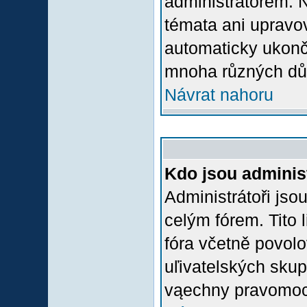
administrátorem.
témata ani upravov
automaticky ukon
mnoha různých dů
Návrat nahoru
Kdo jsou adminis
Administrátoři jso
celým fórem. Tito
fóra včetně povolo
uľivatelských skup
vąechny pravomoci