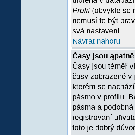
uloľena v databázi
Profil
(obvykle se n
nemusí to být prav
svá nastavení.
Návrat nahoru
Časy jsou ąpatně
Časy jsou téměř vľ
časy zobrazené v 
kterém se nacházít
pásmo v profilu. 
pásma a podobná 
registrovaní uľivat
toto je dobrý důvod