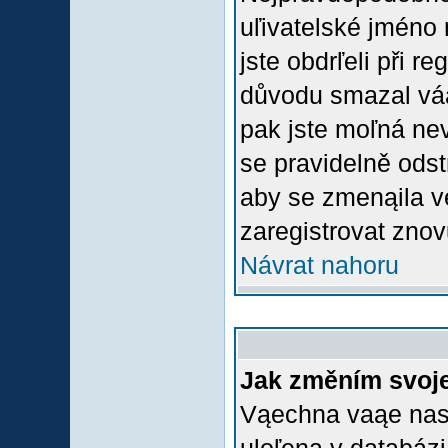
uľivatelské jméno 
jste obdrľeli při r
důvodu smazal váą 
pak jste moľná nevl
se pravidelně odstr
aby se zmenąila v
zaregistrovat znov
Návrat nahoru
Jak změním svoje
Vąechna vaąe nasta