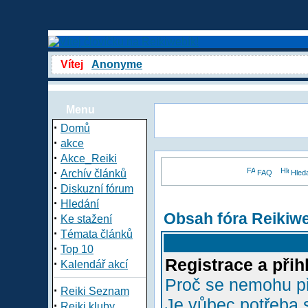
Vítej
Anonyme
Menu
·
Domů
·
akce
·
Akce_Reiki
·
Archív článků
FAQ
Hled
·
Diskuzní fórum
·
Hledání
Obsah fóra Reikiw
·
Ke stažení
·
Témata článků
·
Top 10
Registrace a přih
·
Kalendář akcí
Proč se nemohu př
·
Reiki Seznam
Je vůbec potřeba s
·
Reiki kluby