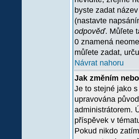
byste zadat název
(nastavte napsání
odpověď
. Můľete 
0 znamená neomez
můľete zadat, urču
Návrat nahoru
Jak změním nebo
Je to stejné jako 
upravována původ
administrátorem. Ú
příspěvek v tématu
Pokud nikdo zatím