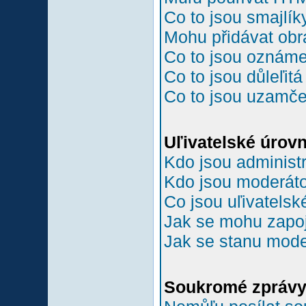
Co to jsou smajlík
Mohu přidávat ob
Co to jsou oznám
Co to jsou důleľit
Co to jsou uzamč
Uľivatelské úrov
Kdo jsou administr
Kdo jsou moderáto
Co jsou uľivatelsk
Jak se mohu zapoji
Jak se stanu mode
Soukromé zpráv