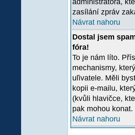
administrátora, kt
zasílání zpráv zak
Návrat nahoru
Dostal jsem spam
fóra!
To je nám líto. Př
mechanismy, který
uľivatele. Měli bys
kopii e-mailu, který
(kvůli hlavičce, k
pak mohou konat.
Návrat nahoru