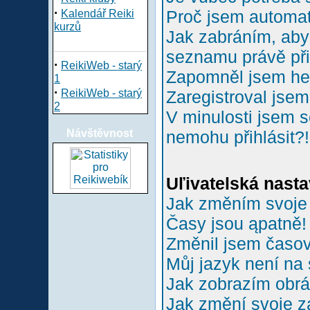
·
Proč jsem automa
Kalendář Reiki
kurzů
Jak zabráním, aby 
seznamu právě př
·
ReikiWeb - starý
Zapomněl jsem he
1
·
ReikiWeb - starý
Zaregistroval jsem
2
V minulosti jsem s
Návštěvnost
nemohu přihlásit?!
Uľivatelská nasta
Jak změním svoje
Časy jsou ąpatně!
Změnil jsem časové
Můj jazyk není na
Jak zobrazím obr
Jak změní svoje z