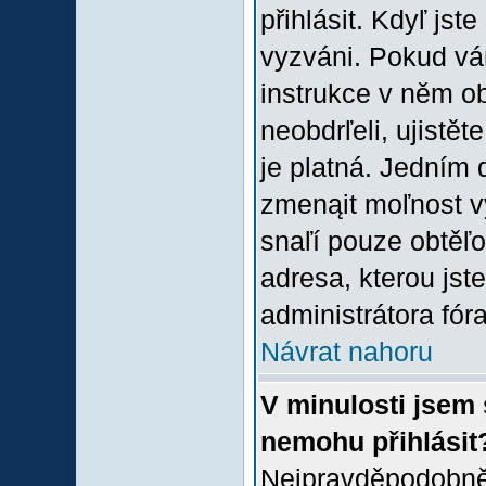
přihlásit. Kdyľ jste
vyzváni. Pokud vám
instrukce v něm ob
neobdrľeli, ujistě
je platná. Jedním 
zmenąit moľnost 
snaľí pouze obtěľov
adresa, kterou jste
administrátora fóra
Návrat nahoru
V minulosti jsem 
nemohu přihlásit
Nejpravděpodobněj