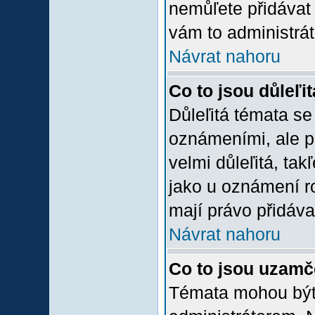
nemůľete přidávat 
vám to administrát
Návrat nahoru
Co to jsou důleľi
Důleľitá témata se
oznámeními, ale p
velmi důleľitá, tak
jako u oznámení ro
mají právo přidáva
Návrat nahoru
Co to jsou uzamč
Témata mohou bý