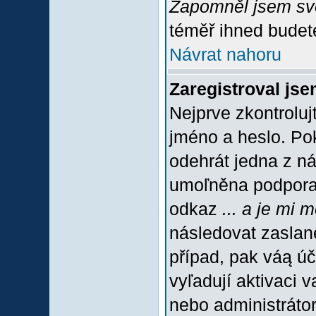
Zapomněl jsem sv
téměř ihned budete
Návrat nahoru
Zaregistroval jse
Nejprve zkontroluj
jméno a heslo. Po
odehrát jedna z ná
umoľněna podpora C
odkaz
... a je mi 
následovat zaslané
případ, pak váą úč
vyľadují aktivaci 
nebo administráto