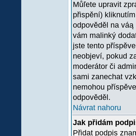
Můľete upravit zp
přispění) kliknutím
odpověděl na váą p
vám malinký dodate
jste tento příspěv
neobjeví, pokud z
moderátor či admini
sami zanechat vzka
nemohou příspěvek
odpověděl.
Návrat nahoru
Jak přidám podp
Přidat podpis znam