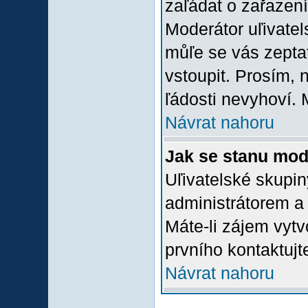
zaľádat o zařazení 
Moderátor uľivatel
můľe se vás zepta
vstoupit. Prosím,
ľádosti nevyhoví. 
Návrat nahoru
Jak se stanu mod
Uľivatelské skupi
administrátorem a
Máte-li zájem vytv
prvního kontaktuj
Návrat nahoru