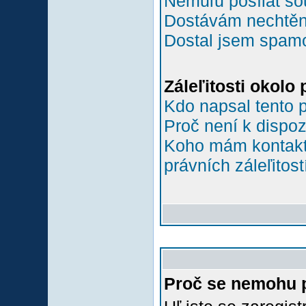
Nemůľu posílat so
Dostávám nechtěn
Dostal jsem spamov
Záleľitosti okolo
Kdo napsal tento 
Proč není k dispoz
Koho mám kontakto
právních záleľitost
Proč se nemohu p