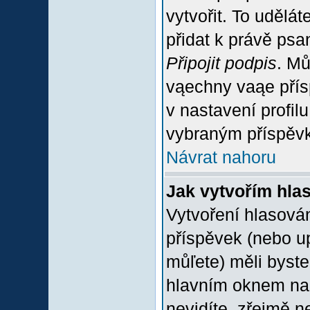
vytvořit. To udělá
přidat k právě ps
Připojit podpis
. Mů
vąechny vaąe přís
v nastavení profil
vybraným příspěvk
Návrat nahoru
Jak vytvořím hla
Vytvoření hlasován
příspěvek (nebo u
můľete) měli byste
hlavním oknem na 
nevidíte, zřejmě n