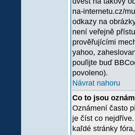
uvést na takový o
na-internetu.cz/m
odkazy na obrázky
není veřejně příst
prověřujícími mec
yahoo, zaheslovan
pouľijte buď BBCod
povoleno).
Návrat nahoru
Co to jsou oznám
Oznámení často při
je číst co nejdřív
kaľdé stránky fóra