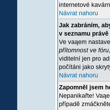
internetové kavárně
Návrat nahoru
Jak zabráním, aby
v seznamu právě
Ve vaąem nastave
přítomnost ve fóru
viditelní jen pro 
počítáni jako skrytý
Návrat nahoru
Zapomněl jsem h
Nepanikařte! Vaąe
případě zmáčkněte 