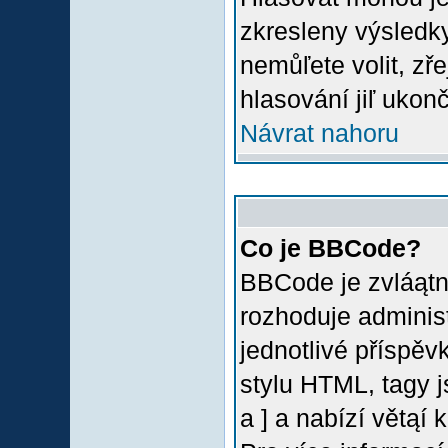
zkresleny výsledky
nemůľete volit, z
hlasování jiľ ukon
Návrat nahoru
Co je BBCode?
BBCode je zvláątn
rozhoduje administ
jednotlivé příspě
stylu HTML, tagy 
a ] a nabízí větąí 