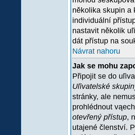
několika skupin a
individuální příst
nastavit několik u
dát přístup na sou
Návrat nahoru
Jak se mohu zapo
Připojit se do uľiv
Uľivatelské skupin
stránky, ale nemus
prohlédnout vąech
otevřený přístup
, 
utajené členství. 