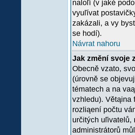
naloľí (v jaké pod
vyuľívat postavičk
zakázali, a vy bys
se hodí).
Návrat nahoru
Jak změní svoje 
Obecně vzato, svo
(úrovně se objevu
tématech a na vaąe
vzhledu). Větąina 
rozliąení počtu vá
určitých uľivatelů
administrátorů můľ