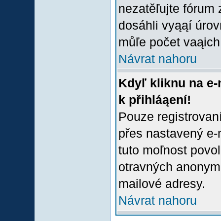
nezatěľujte fórum
dosáhli vyąąí úro
můľe počet vaąich 
Návrat nahoru
Kdyľ kliknu na e-
k přihláąení!
Pouze registrovaní
přes nastavený e-m
tuto moľnost povol
otravných anonymní
mailové adresy.
Návrat nahoru