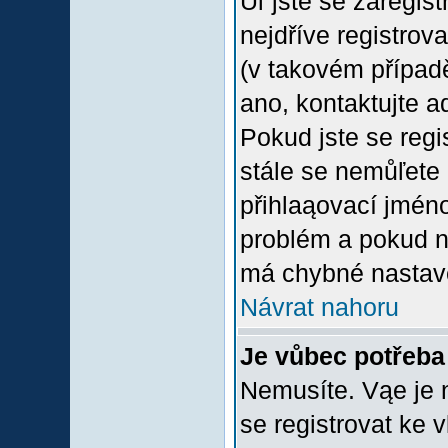
Uľ jste se zaregis
nejdříve registrov
(v takovém případ
ano, kontaktujte a
Pokud jste se regis
stále se nemůľete p
přihlaąovací jméno
problém a pokud ne
má chybné nastave
Návrat nahoru
Je vůbec potřeba 
Nemusíte. Vąe je n
se registrovat ke 