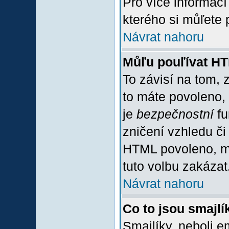
Pro více informac
kterého si můľete 
Návrat nahoru
Můľu pouľívat H
To závisí na tom, 
to máte povoleno, z
je
bezpečnostní
fu
zničení vzhledu či
HTML povoleno, mů
tuto volbu zakázat
Návrat nahoru
Co to jsou smajlí
Smajlíky, neboli e