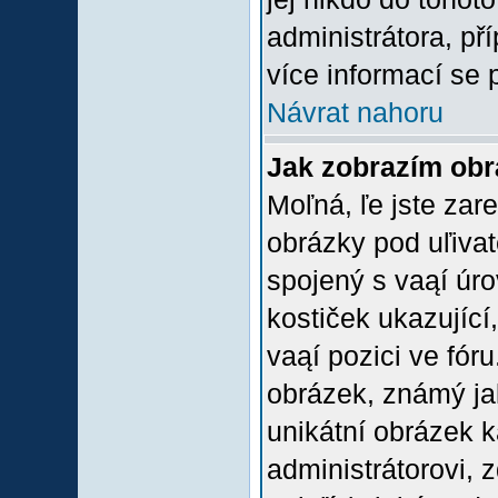
administrátora, př
více informací se 
Návrat nahoru
Jak zobrazím ob
Moľná, ľe jste zare
obrázky pod uľiva
spojený s vaąí úro
kostiček ukazující,
vaąí pozici ve fór
obrázek, známý jak
unikátní obrázek k
administrátorovi, z