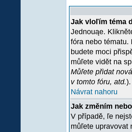
Jak vloľím téma 
Jednouąe. Klikněte
fóra nebo tématu. 
budete moci přispě
můľete vidět na sp
Můľete přidat nová
v tomto fóru, atd.
).
Návrat nahoru
Jak změním nebo
V případě, ľe nejs
můľete upravovat 