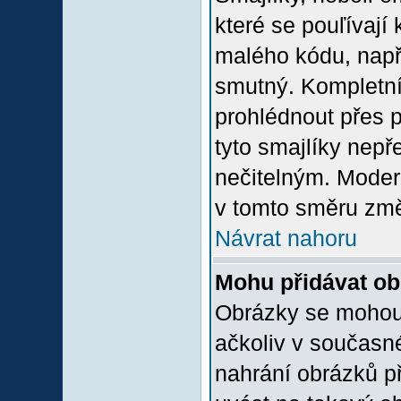
které se pouľívají 
malého kódu, např
smutný. Kompletní
prohlédnout přes p
tyto smajlíky nepř
nečitelným. Moder
v tomto směru změ
Návrat nahoru
Mohu přidávat o
Obrázky se mohou 
ačkoliv v současn
nahrání obrázků p