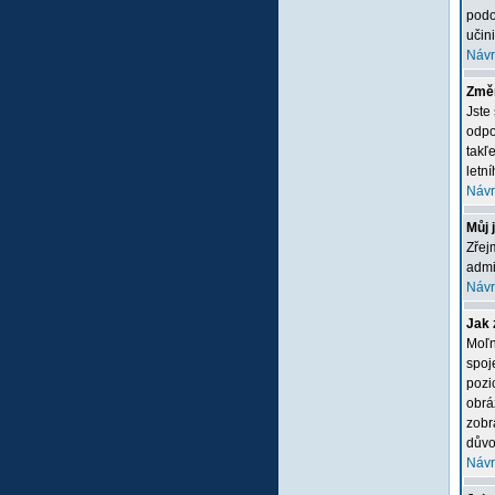
podo
učini
Návr
Změn
Jste
odpo
takľ
letn
Návr
Můj 
Zřej
admi
Návr
Jak 
Moľn
spoj
pozi
obrá
zobr
důvo
Návr