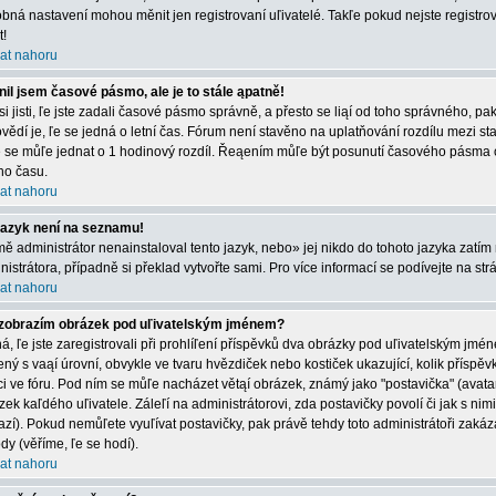
bná nastavení mohou měnit jen registrovaní uľivatelé. Takľe pokud nejste registrová
t!
at nahoru
il jsem časové pásmo, ale je to stále ąpatně!
 si jisti, ľe jste zadali časové pásmo správně, a přesto se liąí od toho správného, 
vědí je, ľe se jedná o letní čas. Fórum není stavěno na uplatňování rozdílu mezi s
e se můľe jednat o 1 hodinový rozdíl. Řeąením můľe být posunutí časového pásma 
ího času.
at nahoru
jazyk není na seznamu!
mě administrátor nenainstaloval tento jazyk, nebo» jej nikdo do tohoto jazyka zatím 
nistrátora, případně si překlad vytvořte sami. Pro více informací se podívejte na st
at nahoru
zobrazím obrázek pod uľivatelským jménem?
á, ľe jste zaregistrovali při prohlíľení příspěvků dva obrázky pod uľivatelským jmé
ený s vaąí úrovní, obvykle ve tvaru hvězdiček nebo kostiček ukazující, kolik příspěvků
ci ve fóru. Pod ním se můľe nacházet větąí obrázek, známý jako "postavička" (avatar)
zek kaľdého uľivatele. Záleľí na administrátorovi, zda postavičky povolí či jak s nim
azí). Pokud nemůľete vyuľívat postavičky, pak právě tehdy toto administrátoři zakáza
dy (věříme, ľe se hodí).
at nahoru