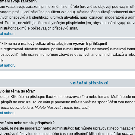
změní svoje zařazení?
ně vzato, svoje zařazení přímo změnit nemůľete (úrovně se objevují pod vaąím u
 vaąem profilu, coľ záleľí na pouľitém vzhledu). Větąina fór pouľívají hodnocení úro
aných příspěvků a k identifikaci určitých uľivatelů, např. označení moderátorů a adm
ed. Prosím, nezatěľujte fórum zbytečným přispíváním jen, abyste dosáhli vyąąí úro
nistrátor pak můľe počet vaąich příspěvků sníľit.
at nahoru
 kliknu na e-mailový odkaz uľivatele, jsem vyzván k přihláąení!
e registrovaní uľivatelé mohou posílat e-mail lidem přes nastavený e-mailový formu
ost povolil). Toto opatření umoľňuje zbavit se otravných anonymních vzkazů a robot
sy.
at nahoru
Vkládání příspěvků
vloľím téma do fóra?
ouąe. Klikněte na přísluąné tlačítko na obrazovce fóra nebo tématu. Moľná bude nu
 přispět do diskuze. To, co vám je povoleno můľete vidět na spodní části fóra nebo
 téma do tohoto fóra, Můľete hlasovat v tomto fóru, atd.
).
at nahoru
změním nebo smaľu příspěvek?
ípadě, ľe nejste moderátor nebo administrátor, tak můľete upravovat nebo mazat jen
vit zprávu (někdy jen do omezeného času po přispění) kliknutím na tlačítko
upravit
.