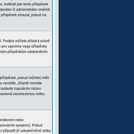
, kolikrát jste tento příspěvek
rátor či administrátor změnili
ou příspěvek smazat, pokud na
l
. Podpis můľete přidat k právě
is pro vąechny vaąe příspěvky
braným příspěvkům odstraněním
 příspěvek, pokud můľete) měli
o nevidíte, zřejmě nemáte
 (nastavte napsáním název
 0 znamená neomezenou volbu.
derátorem nebo
 hlasováním spojeno). Pokud
v případě jiľ uskutečněné volby