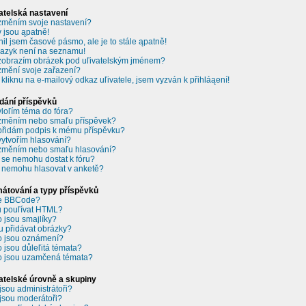
atelská nastavení
změním svoje nastavení?
 jsou ąpatně!
il jsem časové pásmo, ale je to stále ąpatně!
jazyk není na seznamu!
zobrazím obrázek pod uľivatelským jménem?
změní svoje zařazení?
 kliknu na e-mailový odkaz uľivatele, jsem vyzván k přihláąení!
dání příspěvků
vloľím téma do fóra?
změním nebo smaľu příspěvek?
přidám podpis k mému příspěvku?
vytvořím hlasování?
změním nebo smaľu hlasování?
 se nemohu dostat k fóru?
 nemohu hlasovat v anketě?
átování a typy příspěvků
je BBCode?
 pouľívat HTML?
o jsou smajlíky?
 přidávat obrázky?
o jsou oznámení?
o jsou důleľitá témata?
o jsou uzamčená témata?
atelské úrovně a skupiny
jsou administrátoři?
jsou moderátoři?