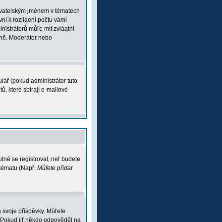
ľivatelským jménem v tématech
vní k rozliąení počtu vámi
inistrátorů můľe mít zvláątní
vně. Moderátor nebo
lář (pokud administrátor tuto
ů, které sbírají e-mailové
tné se registrovat, neľ budete
 tématu (Např.
Můľete přidat
 svoje příspěvky. Můľete
 Pokud jiľ někdo odpověděl na