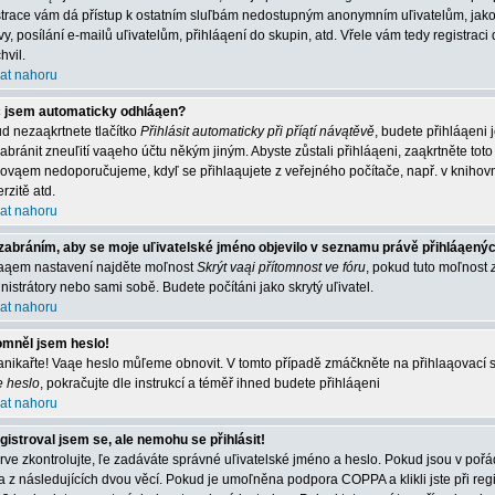
strace vám dá přístup k ostatním sluľbám nedostupným anonymním uľivatelům, jako
vy, posílání e-mailů uľivatelům, přihláąení do skupin, atd. Vřele vám tedy registrac
hvil.
at nahoru
 jsem automaticky odhláąen?
d nezaąkrtnete tlačítko
Přihlásit automaticky při příątí návątěvě
, budete přihláąeni 
abránit zneuľití vaąeho účtu někým jiným. Abyste zůstali přihláąeni, zaąkrtněte toto 
 ovąem nedoporučujeme, kdyľ se přihlaąujete z veřejného počítače, např. v knihovn
rzitě atd.
at nahoru
zabráním, aby se moje uľivatelské jméno objevilo v seznamu právě přihláąený
aąem nastavení najděte moľnost
Skrýt vaąi přítomnost ve fóru
, pokud tuto moľnost
nistrátory nebo sami sobě. Budete počítáni jako skrytý uľivatel.
at nahoru
mněl jsem heslo!
nikařte! Vaąe heslo můľeme obnovit. V tomto případě zmáčkněte na přihlaąovací st
e heslo
, pokračujte dle instrukcí a téměř ihned budete přihláąeni
at nahoru
gistroval jsem se, ale nemohu se přihlásit!
rve zkontrolujte, ľe zadáváte správné uľivatelské jméno a heslo. Pokud jsou v poř
a z následujících dvou věcí. Pokud je umoľněna podpora COPPA a klikli jste při reg