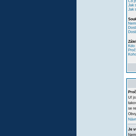
Co j
Jak 
Jak 
Sou
Nemů
Dost
Dost
Zále
Kdo 
Proč
Koho
Proč
Uľ j
tako
se re
Obvy
Návr
Je v
Nemu