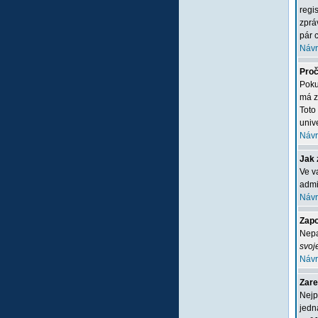
regi
zprá
pár c
Návr
Proč
Poku
má z
Toto
unive
Návr
Jak 
Ve v
admi
Návr
Zapo
Nepa
svoj
Návr
Zare
Nejp
jedn