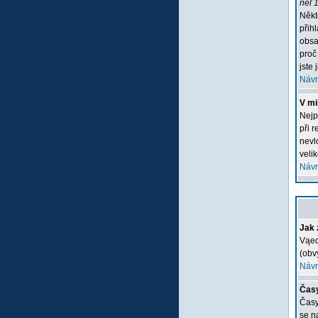
neľ 1
Někt
přih
obsa
proč
jste 
Návr
V mi
Nejp
při 
nevlo
veli
Návr
Jak 
Vąec
(obv
Návr
Časy
Časy
se n