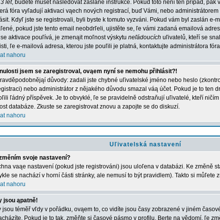
3 let
, budete muset následovat zaslané instrukce. Pokud toto není ten případ, pak 
erá fóra vyľadují aktivaci vąech nových registrací, buď Vámi, nebo administrátorem
lásit. Kdyľ jste se registrovali, byli byste k tomuto vyzváni. Pokud vám byl zaslán e-
ľené, pokud jste tento email neobdrľeli, ujistěte se, ľe vámi zadaná emailová adr
 se aktivace pouľívá, je zmenąit moľnost výskytu
neľádoucích
uľivatelů, kteří se sn
jisti, ľe e-mailová adresa, kterou jste pouľili je platná, kontaktujte administrátora fóra
at nahoru
nulosti jsem se zaregistroval, ovąem nyní se nemohu přihlásit?!
ravděpodobnějąí důvody: zadali jste chybné uľivatelské jméno nebo heslo (zkontroluj
registraci) nebo administrátor z nějakého důvodu smazal váą účet. Pokud je to ten d
ľili ľádný příspěvek. Je to obvyklé, ľe se pravidelně odstraňují uľivatelé, kteří ničí
kost databáze. Zkuste se zaregistrovat znovu a zapojte se do diskuzí.
at nahoru
Uľivatelská nastavení
změním svoje nastavení?
hna vaąe nastavení (pokud jste registrováni) jsou uloľena v databázi. Ke změně st
ykle se nachází v horní části stránky, ale nemusí to být pravidlem). Takto si můľete
at nahoru
 jsou ąpatně!
 jsou téměř vľdy v pořádku, ovąem to, co vidíte jsou časy zobrazené v jiném časo
acházíte. Pokud je to tak, změňte si časové pásmo v profilu. Berte na vědomí, ľe