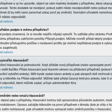
příspěvek a vy ho upravíte, objeví se vám malinký dodatek u příspěvku, který ukazuje
vovali. Tento dodatek se neobjeví, pokud zatím nikdo neodpověděl nebo pokud mode
pěvek (ti by měli sami zanechat vzkaz proč jej změnili). Normální uľivatelé nemoh
jiľ někdo odpověděl.
at nahoru
přidám podpis k mému příspěvku?
at podpis znamená, ľe si musíte nejdřív nějaký vytvořit. To uděláte přes stránku
Profi
ému příspěvku zatrľením poloľky
Připojit podpis
. Můľete rovněľ přidat stejný podp
rtnutím přísluąného políčka v nastavení profilu (je moľné nepřidávat podpis k vy
o zaąkrtnutí).
at nahoru
vytvořím hlasování?
oření hlasování je jednoduché. Kdyľ přidáte nový příspěvek (nebo upravujete první
 vidět tlačítko
Přidat hlasování
pod hlavním oknem na přidávání příspěvků (pokud t
vnění vytvářet ankety). Měli byste zadat název ankety a pak alespoň dvě moľnosti
ky a klikněte na
Přidat odpověď
. Můľete také přidat časový limit pro anketu, kde
t odpovědí, které můľete zadat, určuje administrátor fóra.
at nahoru
změním nebo smaľu hlasování?
o stejné jako s příspěvky, hlasování mohou být upravována původním autorem, mo
nistrátorem. Úpravu zahájíte kliknutím na první příspěvek v tématu (toto je vľdy s
o zatím nehlasoval, pak uľivatelé mohou vymazat nebo změnit poloľku v hlasování, 