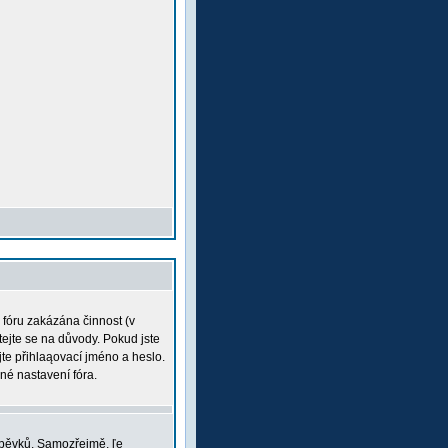
a fóru zakázána činnost (v
tejte se na důvody. Pokud jste
ujte přihlaąovací jméno a heslo.
né nastavení fóra.
íspěvků. Samozřejmě, ľe