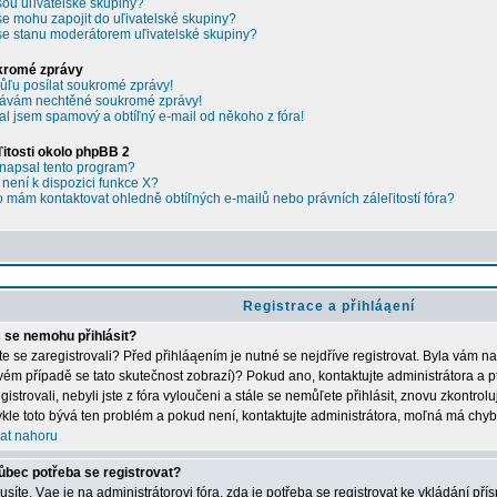
sou uľivatelské skupiny?
se mohu zapojit do uľivatelské skupiny?
se stanu moderátorem uľivatelské skupiny?
kromé zprávy
ľu posílat soukromé zprávy!
ávám nechtěné soukromé zprávy!
al jsem spamový a obtíľný e-mail od někoho z fóra!
ľitosti okolo phpBB 2
napsal tento program?
 není k dispozici funkce X?
 mám kontaktovat ohledně obtíľných e-mailů nebo právních záleľitostí fóra?
Registrace a přihláąení
 se nemohu přihlásit?
ste se zaregistrovali? Před přihláąením je nutné se nejdříve registrovat. Byla vám n
vém případě se tato skutečnost zobrazí)? Pokud ano, kontaktujte administrátora a p
gistrovali, nebyli jste z fóra vyloučeni a stále se nemůľete přihlásit, znovu zkontrol
kle toto bývá ten problém a pokud není, kontaktujte administrátora, moľná má chyb
at nahoru
ůbec potřeba se registrovat?
síte. Vąe je na administrátorovi fóra, zda je potřeba se registrovat ke vkládání př