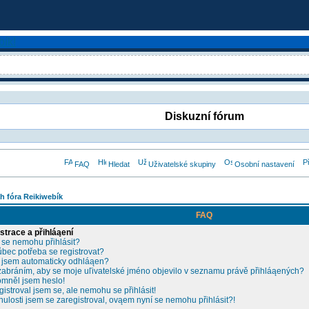
Diskuzní fórum
FAQ
Hledat
Uživatelské skupiny
Osobní nastavení
h fóra Reikiwebík
FAQ
strace a přihláąení
 se nemohu přihlásit?
ůbec potřeba se registrovat?
 jsem automaticky odhláąen?
zabráním, aby se moje uľivatelské jméno objevilo v seznamu právě přihláąených?
mněl jsem heslo!
gistroval jsem se, ale nemohu se přihlásit!
nulosti jsem se zaregistroval, ovąem nyní se nemohu přihlásit?!