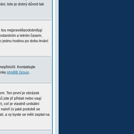
ni, toto je dobrý důvod tak
pak tou nejpravděpodobnějąí
tandardním a letním časem,
o jednu hodinu po dobu trvání
nepřeloľil. Kontaktujte
ránky
phpBB Group
.
nem. Ten první je obrázek
 jste jiľ přidali nebo vaąí
, coľ je vlastně unikátní
i naloľí (v jaké podobě se
li, a vy byste se měli zeptat na