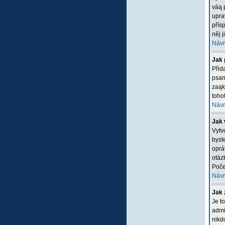
váą 
upra
přís
něj 
Návr
Jak 
Přid
psan
zaąk
tohot
Návr
Jak 
Vytv
byste
oprá
otáz
Poče
Návr
Jak 
Je t
admi
nikd