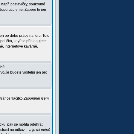
 např. postavičky, soukromé
i doporučujeme. Zabere to jen
jen po dobu práce na fóru. Toto
políčko, kdyľ se přihlaąujete.
ě, internetové kavárně,
ch?
zvolíte
budete viditelní jen pro
ránce tlačítko
Zapomněl jsem
ádku, pak se mohla odehrát
istraci na odkaz
... a je mi méně