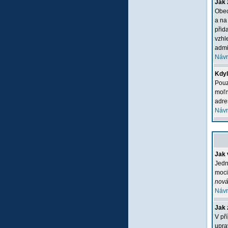
Jak 
Obec
a na
přid
vzhl
admi
Návr
Kdyľ
Pouz
moľn
adre
Návr
Jak 
Jedn
moci
nová
Návr
Jak 
V př
upra