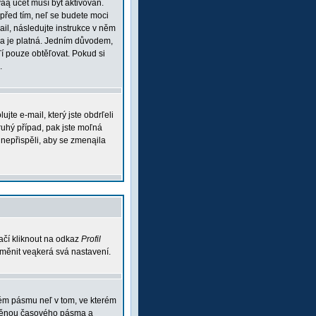
váą účet musí být aktivován.
 před tím, neľ se budete moci
mail, následujte instrukce v něm
esa je platná. Jedním důvodem,
aľí pouze obtěľovat. Pokud si
.
te e-mail, který jste obdrľeli
ruhý případ, pak jste moľná
m nepřispěli, aby se zmenąila
ačí kliknout na odkaz
Profil
 změnit veąkerá svá nastavení.
vém pásmu neľ v tom, ve kterém
 změnou časového pásma a