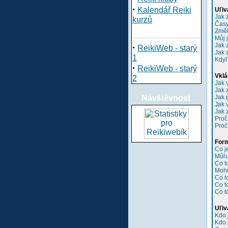
·
Kalendář Reiki
Uľiv
Jak 
kurzů
Časy
Změn
Můj 
Jak 
·
ReikiWeb - starý
Jak 
1
Kdyľ
·
ReikiWeb - starý
Vklá
2
Jak 
Jak 
Návštěvnost
Jak 
Jak 
Jak 
Proč
Proč
Form
Co 
Můľu
Co t
Mohu
Co t
Co t
Co t
Uľiv
Kdo 
Kdo 