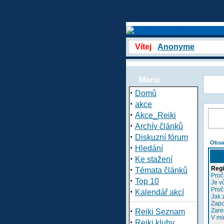
Vítej
Anonyme
Menu
·
Domů
·
akce
·
Akce_Reiki
·
Archív článků
·
Diskuzní fórum
Obsa
·
Hledání
·
Ke stažení
·
Regi
Témata článků
Proč
·
Top 10
Je v
Proč
·
Kalendář akcí
Jak 
Zapo
·
Zare
Reiki Seznam
V mi
·
Reiki kluby