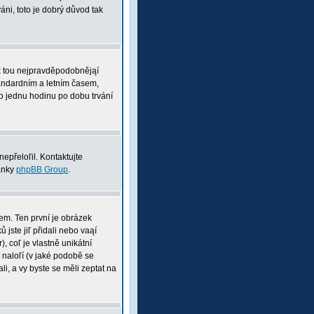
ni, toto je dobrý důvod tak
pak tou nejpravděpodobnějąí
tandardním a letním časem,
o jednu hodinu po dobu trvání
nepřeloľil. Kontaktujte
ránky
phpBB Group
.
nem. Ten první je obrázek
 jste jiľ přidali nebo vaąí
, coľ je vlastně unikátní
i naloľí (v jaké podobě se
li, a vy byste se měli zeptat na