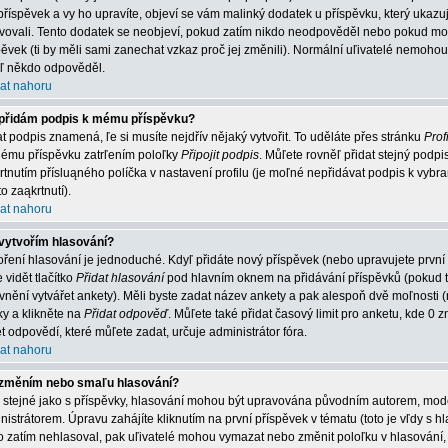
příspěvek a vy ho upravíte, objeví se vám malinký dodatek u příspěvku, který ukazuje
vovali. Tento dodatek se neobjeví, pokud zatím nikdo neodpověděl nebo pokud mode
pěvek (ti by měli sami zanechat vzkaz proč jej změnili). Normální uľivatelé nemoh
jiľ někdo odpověděl.
at nahoru
přidám podpis k mému příspěvku?
at podpis znamená, ľe si musíte nejdřív nějaký vytvořit. To uděláte přes stránku
Profi
ému příspěvku zatrľením poloľky
Připojit podpis
. Můľete rovněľ přidat stejný podp
rtnutím přísluąného políčka v nastavení profilu (je moľné nepřidávat podpis k vy
o zaąkrtnutí).
at nahoru
vytvořím hlasování?
oření hlasování je jednoduché. Kdyľ přidáte nový příspěvek (nebo upravujete první
 vidět tlačítko
Přidat hlasování
pod hlavním oknem na přidávání příspěvků (pokud t
vnění vytvářet ankety). Měli byste zadat název ankety a pak alespoň dvě moľnosti
ky a klikněte na
Přidat odpověď
. Můľete také přidat časový limit pro anketu, kde
t odpovědí, které můľete zadat, určuje administrátor fóra.
at nahoru
změním nebo smaľu hlasování?
o stejné jako s příspěvky, hlasování mohou být upravována původním autorem, mo
nistrátorem. Úpravu zahájíte kliknutím na první příspěvek v tématu (toto je vľdy s
o zatím nehlasoval, pak uľivatelé mohou vymazat nebo změnit poloľku v hlasování, 