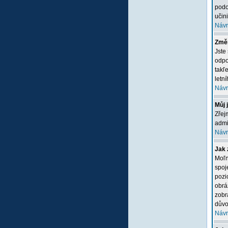
podo
učini
Návr
Změn
Jste
odpo
takľ
letn
Návr
Můj 
Zřej
admi
Návr
Jak 
Moľn
spoj
pozi
obrá
zobr
důvo
Návr