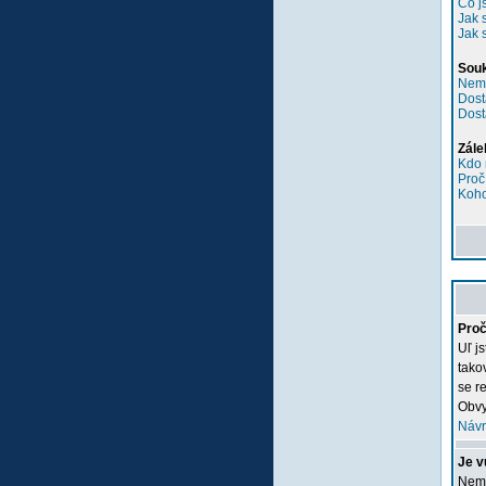
Co j
Jak 
Jak 
Sou
Nemů
Dost
Dost
Zále
Kdo 
Proč
Koho
Proč
Uľ j
tako
se re
Obvy
Návr
Je v
Nemu