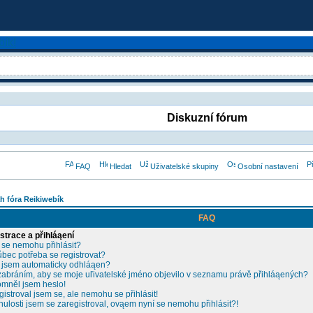
Diskuzní fórum
FAQ
Hledat
Uživatelské skupiny
Osobní nastavení
h fóra Reikiwebík
FAQ
strace a přihláąení
 se nemohu přihlásit?
ůbec potřeba se registrovat?
 jsem automaticky odhláąen?
zabráním, aby se moje uľivatelské jméno objevilo v seznamu právě přihláąených?
mněl jsem heslo!
gistroval jsem se, ale nemohu se přihlásit!
nulosti jsem se zaregistroval, ovąem nyní se nemohu přihlásit?!