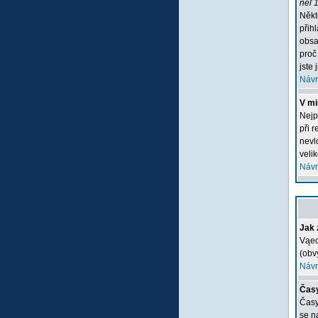
neľ 1
Někt
přih
obsa
proč
jste 
Návr
V mi
Nejp
při 
nevlo
veli
Návr
Jak 
Vąec
(obv
Návr
Časy
Časy
se n