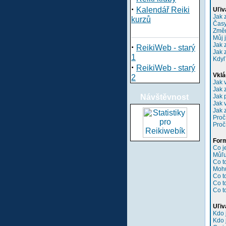
·
Kalendář Reiki
Uľiv
Jak 
kurzů
Časy
Změn
Můj 
Jak 
·
ReikiWeb - starý
Jak 
1
Kdyľ
·
ReikiWeb - starý
Vklá
2
Jak 
Jak 
Návštěvnost
Jak 
Jak 
Jak 
Proč
Proč
Form
Co 
Můľu
Co t
Mohu
Co t
Co t
Co t
Uľiv
Kdo 
Kdo 