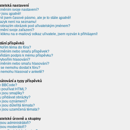
atelská nastavení
změním svoje nastavení?
 jsou ąpatně!
il jsem časové pásmo, ale je to stále ąpatně!
jazyk není na seznamu!
zobrazím obrázek pod uľivatelským jménem?
změní svoje zařazení?
 kliknu na e-mailový odkaz uľivatele, jsem vyzván k přihláąení!
dání příspěvků
vloľím téma do fóra?
změním nebo smaľu příspěvek?
přidám podpis k mému příspěvku?
vytvořím hlasování?
změním nebo smaľu hlasování?
 se nemohu dostat k fóru?
 nemohu hlasovat v anketě?
átování a typy příspěvků
je BBCode?
 pouľívat HTML?
o jsou smajlíky?
 přidávat obrázky?
o jsou oznámení?
o jsou důleľitá témata?
o jsou uzamčená témata?
atelské úrovně a skupiny
jsou administrátoři?
jsou moderátoři?