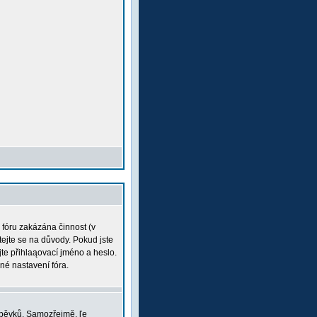
a fóru zakázána činnost (v
tejte se na důvody. Pokud jste
ujte přihlaąovací jméno a heslo.
né nastavení fóra.
íspěvků. Samozřejmě, ľe