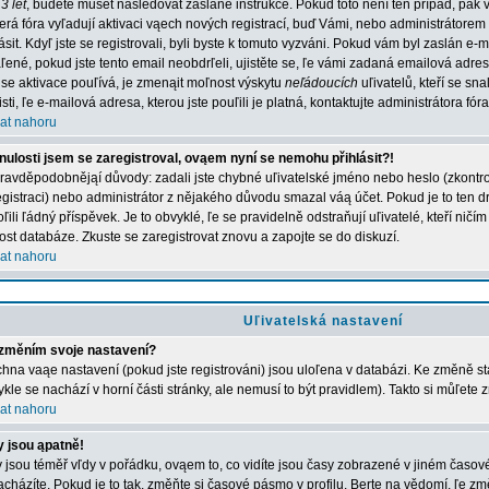
3 let
, budete muset následovat zaslané instrukce. Pokud toto není ten případ, pak 
erá fóra vyľadují aktivaci vąech nových registrací, buď Vámi, nebo administrátorem
lásit. Kdyľ jste se registrovali, byli byste k tomuto vyzváni. Pokud vám byl zaslán e-
ľené, pokud jste tento email neobdrľeli, ujistěte se, ľe vámi zadaná emailová adr
 se aktivace pouľívá, je zmenąit moľnost výskytu
neľádoucích
uľivatelů, kteří se sn
jisti, ľe e-mailová adresa, kterou jste pouľili je platná, kontaktujte administrátora fóra
at nahoru
nulosti jsem se zaregistroval, ovąem nyní se nemohu přihlásit?!
ravděpodobnějąí důvody: zadali jste chybné uľivatelské jméno nebo heslo (zkontroluj
registraci) nebo administrátor z nějakého důvodu smazal váą účet. Pokud je to ten d
ľili ľádný příspěvek. Je to obvyklé, ľe se pravidelně odstraňují uľivatelé, kteří ničí
kost databáze. Zkuste se zaregistrovat znovu a zapojte se do diskuzí.
at nahoru
Uľivatelská nastavení
změním svoje nastavení?
hna vaąe nastavení (pokud jste registrováni) jsou uloľena v databázi. Ke změně st
ykle se nachází v horní části stránky, ale nemusí to být pravidlem). Takto si můľete
at nahoru
 jsou ąpatně!
 jsou téměř vľdy v pořádku, ovąem to, co vidíte jsou časy zobrazené v jiném časo
acházíte. Pokud je to tak, změňte si časové pásmo v profilu. Berte na vědomí, ľe