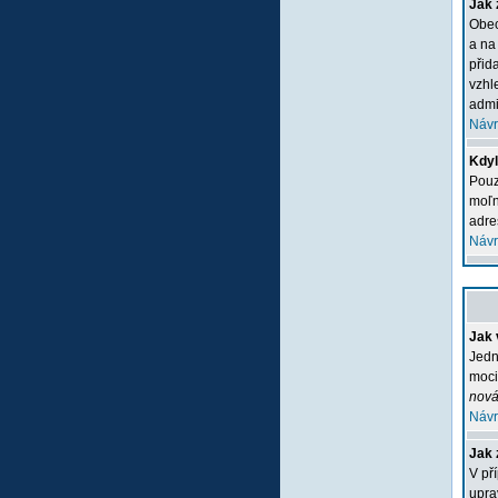
Jak 
Obec
a na
přid
vzhl
admi
Návr
Kdyľ
Pouz
moľn
adre
Návr
Jak 
Jedn
moci
nová
Návr
Jak 
V př
upra