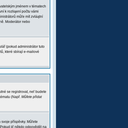
ľivatelským jménem v tématech
vní k rozliąení počtu vámi
inistrátorů můľe mít zvláątní
vně. Moderátor nebo
lář (pokud administrátor tuto
ů, které sbírají e-mailové
tné se registrovat, neľ budete
 tématu (Např.
Můľete přidat
 svoje příspěvky. Můľete
 Pokud jiľ někdo odpověděl na