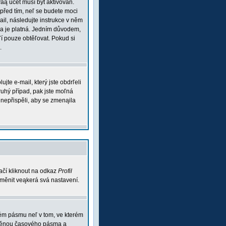
váą účet musí být aktivován.
 před tím, neľ se budete moci
mail, následujte instrukce v něm
esa je platná. Jedním důvodem,
aľí pouze obtěľovat. Pokud si
.
te e-mail, který jste obdrľeli
ruhý případ, pak jste moľná
m nepřispěli, aby se zmenąila
ačí kliknout na odkaz
Profil
 změnit veąkerá svá nastavení.
vém pásmu neľ v tom, ve kterém
 změnou časového pásma a