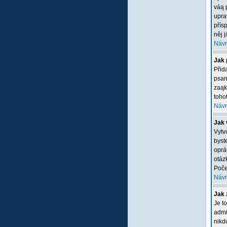
váą 
upra
přís
něj 
Návr
Jak 
Přid
psan
zaąk
tohot
Návr
Jak 
Vytv
byste
oprá
otáz
Poče
Návr
Jak 
Je t
admi
nikd