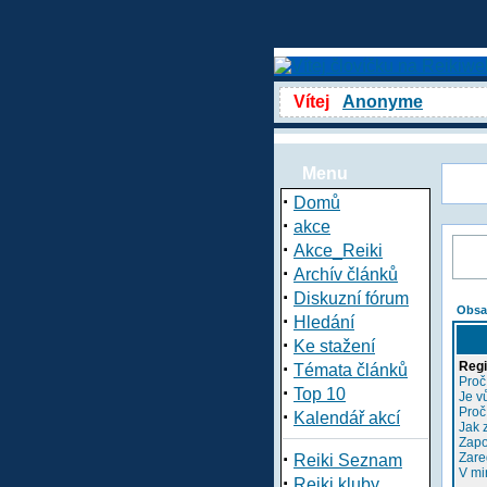
Vítej
Anonyme
Menu
·
Domů
·
akce
·
Akce_Reiki
·
Archív článků
·
Diskuzní fórum
Obsa
·
Hledání
·
Ke stažení
·
Regi
Témata článků
Proč
·
Top 10
Je v
Proč
·
Kalendář akcí
Jak 
Zapo
·
Zare
Reiki Seznam
V mi
·
Reiki kluby