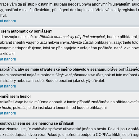
strace vám dá přístup k ostatním sluľbám nedostupným anonymním uľivatelům, jako
vy, posílání e-mailů uľivatelům, přihláąení do skupin, atd. Vřele vám tedy registrac
hvil.
at nahoru
 jsem automaticky odhláąen?
d nezaąkrtnete tlačítko
Přihlásit automaticky při příątí návątěvě
, budete přihláąeni 
abránit zneuľití vaąeho účtu někým jiným. Abyste zůstali přihláąeni, zaąkrtněte toto 
 ovąem nedoporučujeme, kdyľ se přihlaąujete z veřejného počítače, např. v knihovn
rzitě atd.
at nahoru
zabráním, aby se moje uľivatelské jméno objevilo v seznamu právě přihláąený
aąem nastavení najděte moľnost
Skrýt vaąi přítomnost ve fóru
, pokud tuto moľnost
nistrátory nebo sami sobě. Budete počítáni jako skrytý uľivatel.
at nahoru
mněl jsem heslo!
nikařte! Vaąe heslo můľeme obnovit. V tomto případě zmáčkněte na přihlaąovací st
e heslo
, pokračujte dle instrukcí a téměř ihned budete přihláąeni
at nahoru
gistroval jsem se, ale nemohu se přihlásit!
rve zkontrolujte, ľe zadáváte správné uľivatelské jméno a heslo. Pokud jsou v poř
a z následujících dvou věcí. Pokud je umoľněna podpora COPPA a klikli jste při reg