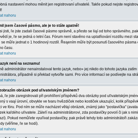
bná nastavení mohou měnit jen registrovaní uľivatelé. Takľe pokud nejste registrová
t!
at nahoru
il jsem časové pásmo, ale je to stále ąpatně!
 si jisti, ľe jste zadali časové pásmo správně, a přesto se liąí od toho správného, 
vědí je, ľe se jedná o letní čas. Fórum není stavěno na uplatňování rozdílu mezi s
e se můľe jednat o 1 hodinový rozdíl. Řeąením můľe být posunutí časového pásma 
ího času.
at nahoru
jazyk není na seznamu!
mě administrátor nenainstaloval tento jazyk, nebo» jej nikdo do tohoto jazyka zatím 
nistrátora, případně si překlad vytvořte sami. Pro více informací se podívejte na st
at nahoru
zobrazím obrázek pod uľivatelským jménem?
á, ľe jste zaregistrovali při prohlíľení příspěvků dva obrázky pod uľivatelským jmé
ený s vaąí úrovní, obvykle ve tvaru hvězdiček nebo kostiček ukazující, kolik příspěvků
ci ve fóru. Pod ním se můľe nacházet větąí obrázek, známý jako "postavička" (avatar)
zek kaľdého uľivatele. Záleľí na administrátorovi, zda postavičky povolí či jak s nim
azí). Pokud nemůľete vyuľívat postavičky, pak právě tehdy toto administrátoři zakáza
dy (věříme, ľe se hodí).
at nahoru