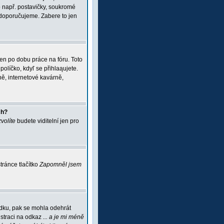
 např. postavičky, soukromé
i doporučujeme. Zabere to jen
jen po dobu práce na fóru. Toto
políčko, kdyľ se přihlaąujete.
ě, internetové kavárně,
ch?
zvolíte
budete viditelní jen pro
ránce tlačítko
Zapomněl jsem
ádku, pak se mohla odehrát
istraci na odkaz
... a je mi méně