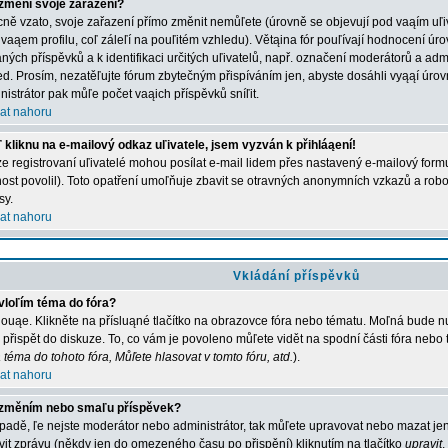
změní svoje zařazení?
ně vzato, svoje zařazení přímo změnit nemůľete (úrovně se objevují pod vaąím u
 vaąem profilu, coľ záleľí na pouľitém vzhledu). Větąina fór pouľívají hodnocení úro
aných příspěvků a k identifikaci určitých uľivatelů, např. označení moderátorů a adm
ed. Prosím, nezatěľujte fórum zbytečným přispíváním jen, abyste dosáhli vyąąí úro
nistrátor pak můľe počet vaąich příspěvků sníľit.
at nahoru
 kliknu na e-mailový odkaz uľivatele, jsem vyzván k přihláąení!
e registrovaní uľivatelé mohou posílat e-mail lidem přes nastavený e-mailový formu
ost povolil). Toto opatření umoľňuje zbavit se otravných anonymních vzkazů a robot
sy.
at nahoru
Vkládání příspěvků
vloľím téma do fóra?
ouąe. Klikněte na přísluąné tlačítko na obrazovce fóra nebo tématu. Moľná bude nu
 přispět do diskuze. To, co vám je povoleno můľete vidět na spodní části fóra nebo
 téma do tohoto fóra, Můľete hlasovat v tomto fóru, atd.
).
at nahoru
změním nebo smaľu příspěvek?
ípadě, ľe nejste moderátor nebo administrátor, tak můľete upravovat nebo mazat jen
vit zprávu (někdy jen do omezeného času po přispění) kliknutím na tlačítko
upravit
.