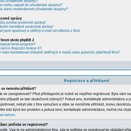
sou uľivatelské skupiny?
se mohu zapojit do uľivatelské skupiny?
se stanu moderátorem uľivatelské skupiny?
kromé zprávy
ľu posílat soukromé zprávy!
ávám nechtěné soukromé zprávy!
al jsem spamový a obtíľný e-mail od někoho z fóra!
ľitosti okolo phpBB 2
napsal tento program?
 není k dispozici funkce X?
 mám kontaktovat ohledně obtíľných e-mailů nebo právních záleľitostí fóra?
Registrace a přihláąení
 se nemohu přihlásit?
ste se zaregistrovali? Před přihláąením je nutné se nejdříve registrovat. Byla vám n
vém případě se tato skutečnost zobrazí)? Pokud ano, kontaktujte administrátora a p
gistrovali, nebyli jste z fóra vyloučeni a stále se nemůľete přihlásit, znovu zkontrol
kle toto bývá ten problém a pokud není, kontaktujte administrátora, moľná má chyb
at nahoru
ůbec potřeba se registrovat?
síte. Vąe je na administrátorovi fóra, zda je potřeba se registrovat ke vkládání př