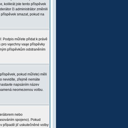
, kolikrát jste tento příspěvek
rátor či administrátor změnili
ou příspěvek smazat, pokud na
l
. Podpis můľete přidat k právě
is pro vąechny vaąe příspěvky
braným příspěvkům odstraněním
 příspěvek, pokud můľete) měli
o nevidíte, zřejmě nemáte
 (nastavte napsáním název
 0 znamená neomezenou volbu.
derátorem nebo
 hlasováním spojeno). Pokud
v případě jiľ uskutečněné volby