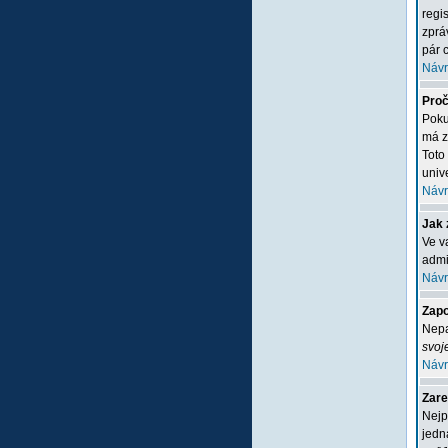
regi
zprá
pár c
Návr
Proč
Poku
má z
Toto
unive
Návr
Jak 
Ve v
admi
Návr
Zapo
Nepa
svoj
Návr
Zare
Nejp
jedn