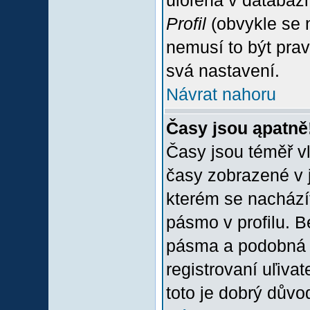
uloľena v databázi
Profil
(obvykle se n
nemusí to být prav
svá nastavení.
Návrat nahoru
Časy jsou ąpatně
Časy jsou téměř vľ
časy zobrazené v 
kterém se nacházít
pásmo v profilu. 
pásma a podobná 
registrovaní uľivat
toto je dobrý důvod