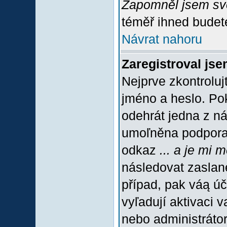
Zapomněl jsem sv
téměř ihned budete
Návrat nahoru
Zaregistroval jse
Nejprve zkontroluj
jméno a heslo. Po
odehrát jedna z ná
umoľněna podpora C
odkaz
... a je mi 
následovat zaslané
případ, pak váą úč
vyľadují aktivaci 
nebo administráto