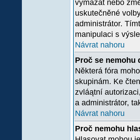
vymazat nebo změni
uskutečněné volby 
administrátor. Tím
manipulaci s výsl
Návrat nahoru
Proč se nemohu d
Některá fóra moho
skupinám. Ke čtení,
zvláątní autorizac
a administrátor, ta
Návrat nahoru
Proč nemohu hlas
Hlasovat mohou jen