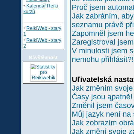
·
Proč jsem automa
Kalendář Reiki
kurzů
Jak zabráním, aby 
seznamu právě př
·
ReikiWeb - starý
Zapomněl jsem he
1
·
ReikiWeb - starý
Zaregistroval jsem
2
V minulosti jsem s
Návštěvnost
nemohu přihlásit?!
Uľivatelská nasta
Jak změním svoje
Časy jsou ąpatně!
Změnil jsem časové
Můj jazyk není na
Jak zobrazím obr
Jak změní svoje z