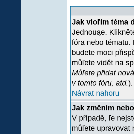
Jak vloľím téma 
Jednouąe. Klikněte
fóra nebo tématu. 
budete moci přispě
můľete vidět na sp
Můľete přidat nová
v tomto fóru, atd.
).
Návrat nahoru
Jak změním nebo
V případě, ľe nejs
můľete upravovat 