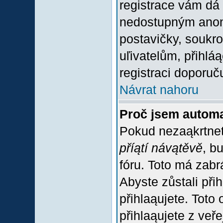
registrace vám dá 
nedostupným anon
postavičky, soukro
uľivatelům, přihlá
registraci doporuč
Návrat nahoru
Proč jsem automa
Pokud nezaąkrtnet
příątí návątěvě
, b
fóru. Toto má zabr
Abyste zůstali přih
přihlaąujete. Tot
přihlaąujete z veř