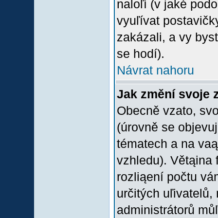
naloľí (v jaké pod
vyuľívat postavičk
zakázali, a vy bys
se hodí).
Návrat nahoru
Jak změní svoje 
Obecně vzato, svo
(úrovně se objevu
tématech a na vaąe
vzhledu). Větąina 
rozliąení počtu vá
určitých uľivatelů
administrátorů můľ