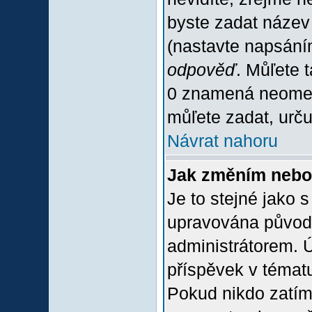
byste zadat název
(nastavte napsání
odpověď
. Můľete 
0 znamená neomez
můľete zadat, urču
Návrat nahoru
Jak změním nebo
Je to stejné jako 
upravována původ
administrátorem. Ú
příspěvek v tématu
Pokud nikdo zatím