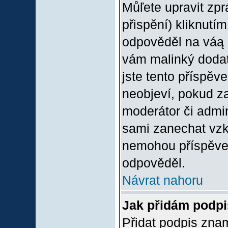
Můľete upravit zp
přispění) kliknutím
odpověděl na váą p
vám malinký dodate
jste tento příspěv
neobjeví, pokud z
moderátor či admini
sami zanechat vzka
nemohou příspěvek
odpověděl.
Návrat nahoru
Jak přidám podp
Přidat podpis znam