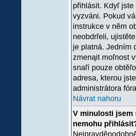
přihlásit. Kdyľ jste
vyzváni. Pokud vám
instrukce v něm ob
neobdrľeli, ujistě
je platná. Jedním 
zmenąit moľnost 
snaľí pouze obtěľov
adresa, kterou jste
administrátora fóra
Návrat nahoru
V minulosti jsem 
nemohu přihlásit
Nejpravděpodobněj