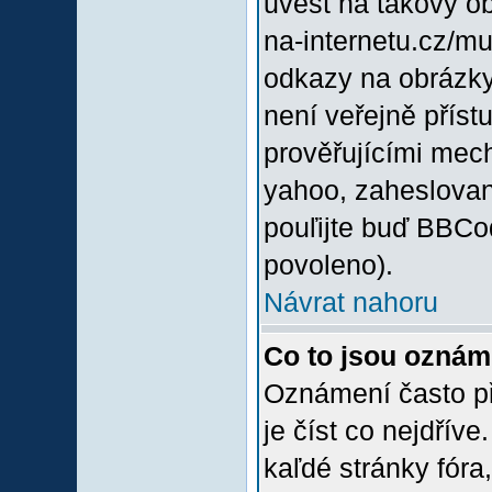
uvést na takový o
na-internetu.cz/m
odkazy na obrázky
není veřejně příst
prověřujícími mec
yahoo, zaheslovan
pouľijte buď BBCod
povoleno).
Návrat nahoru
Co to jsou oznám
Oznámení často při
je číst co nejdřív
kaľdé stránky fóra