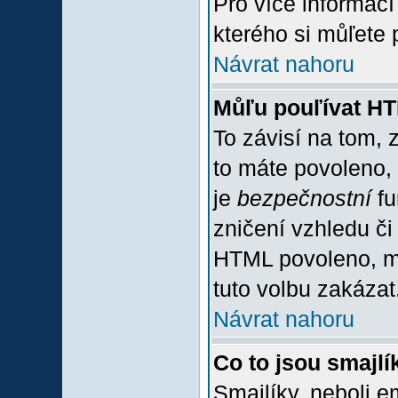
Pro více informac
kterého si můľete 
Návrat nahoru
Můľu pouľívat H
To závisí na tom, 
to máte povoleno, z
je
bezpečnostní
fu
zničení vzhledu či
HTML povoleno, mů
tuto volbu zakázat
Návrat nahoru
Co to jsou smajlí
Smajlíky, neboli e