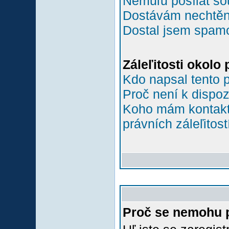
Nemůľu posílat so
Dostávám nechtěn
Dostal jsem spamov
Záleľitosti okolo
Kdo napsal tento 
Proč není k dispoz
Koho mám kontakto
právních záleľitost
Proč se nemohu p