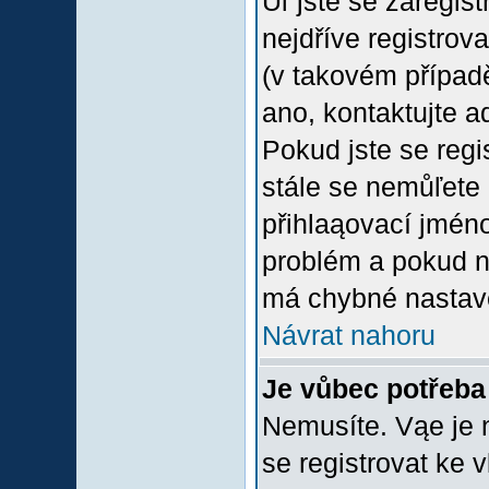
Uľ jste se zaregis
nejdříve registrov
(v takovém případ
ano, kontaktujte a
Pokud jste se regis
stále se nemůľete p
přihlaąovací jméno
problém a pokud ne
má chybné nastave
Návrat nahoru
Je vůbec potřeba 
Nemusíte. Vąe je n
se registrovat ke 