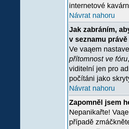
internetové kavárně
Návrat nahoru
Jak zabráním, aby
v seznamu právě
Ve vaąem nastave
přítomnost ve fóru
viditelní jen pro 
počítáni jako skrytý
Návrat nahoru
Zapomněl jsem h
Nepanikařte! Vaąe
případě zmáčkněte 