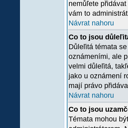
nemůľete přidávat 
vám to administrát
Návrat nahoru
Co to jsou důleľi
Důleľitá témata se
oznámeními, ale p
velmi důleľitá, tak
jako u oznámení ro
mají právo přidáva
Návrat nahoru
Co to jsou uzamč
Témata mohou bý