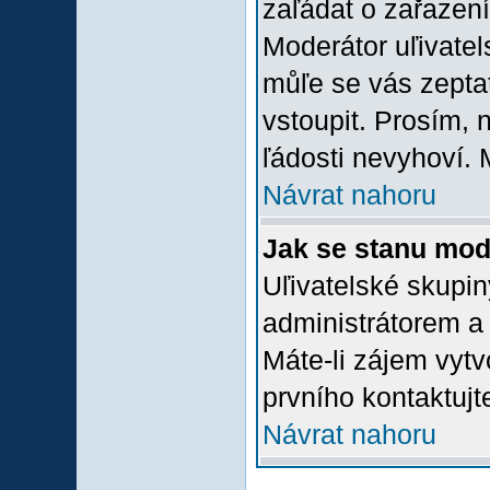
zaľádat o zařazení 
Moderátor uľivatel
můľe se vás zepta
vstoupit. Prosím,
ľádosti nevyhoví. 
Návrat nahoru
Jak se stanu mod
Uľivatelské skupi
administrátorem a
Máte-li zájem vytv
prvního kontaktuj
Návrat nahoru