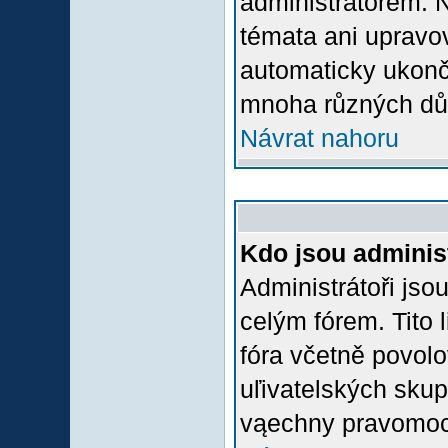
administrátorem.
témata ani upravov
automaticky ukon
mnoha různých dů
Návrat nahoru
Kdo jsou adminis
Administrátoři jso
celým fórem. Tito
fóra včetně povolo
uľivatelských skup
vąechny pravomoci