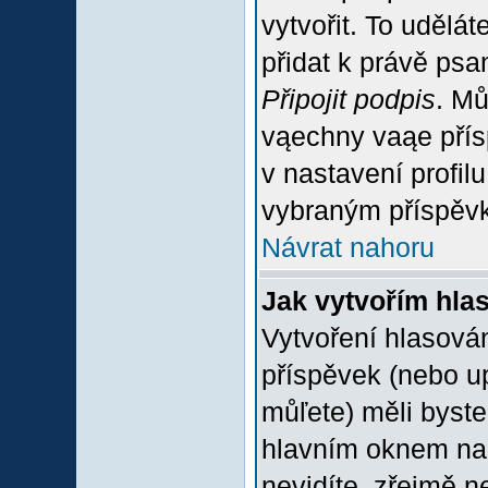
vytvořit. To udělá
přidat k právě ps
Připojit podpis
. Mů
vąechny vaąe přís
v nastavení profil
vybraným příspěvk
Návrat nahoru
Jak vytvořím hla
Vytvoření hlasován
příspěvek (nebo u
můľete) měli byste
hlavním oknem na 
nevidíte, zřejmě n