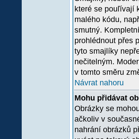
které se pouľívají 
malého kódu, např
smutný. Kompletní
prohlédnout přes p
tyto smajlíky nepř
nečitelným. Moder
v tomto směru změ
Návrat nahoru
Mohu přidávat o
Obrázky se mohou 
ačkoliv v současn
nahrání obrázků p