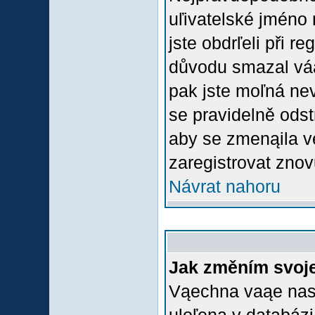
uľivatelské jméno 
jste obdrľeli při r
důvodu smazal váą 
pak jste moľná nevl
se pravidelně odstr
aby se zmenąila v
zaregistrovat znov
Návrat nahoru
Jak změním svoje
Vąechna vaąe nasta