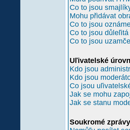
Co to jsou smajlík
Mohu přidávat ob
Co to jsou oznám
Co to jsou důleľit
Co to jsou uzamč
Uľivatelské úrov
Kdo jsou administr
Kdo jsou moderáto
Co jsou uľivatelsk
Jak se mohu zapoji
Jak se stanu mode
Soukromé zpráv