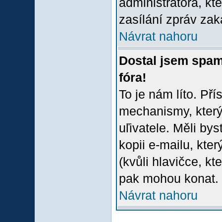
administrátora, kt
zasílání zpráv zak
Návrat nahoru
Dostal jsem spam
fóra!
To je nám líto. Př
mechanismy, který
uľivatele. Měli bys
kopii e-mailu, který
(kvůli hlavičce, k
pak mohou konat.
Návrat nahoru