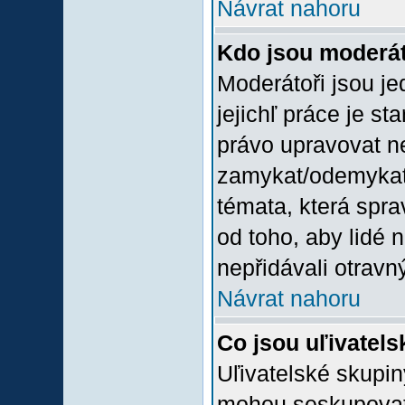
Návrat nahoru
Kdo jsou moderát
Moderátoři jsou jed
jejichľ práce je st
právo upravovat n
zamykat/odemykat,
témata, která spra
od toho, aby lidé 
nepřidávali otravný
Návrat nahoru
Co jsou uľivatel
Uľivatelské skupin
mohou seskupovat u