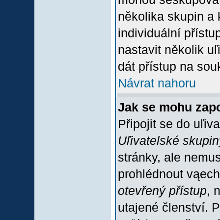
několika skupin a
individuální příst
nastavit několik u
dát přístup na sou
Návrat nahoru
Jak se mohu zapo
Připojit se do uľiv
Uľivatelské skupin
stránky, ale nemus
prohlédnout vąech
otevřený přístup
, 
utajené členství. 