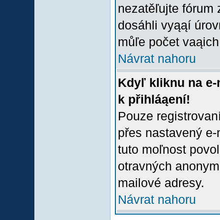
nezatěľujte fórum
dosáhli vyąąí úro
můľe počet vaąich 
Návrat nahoru
Kdyľ kliknu na e-
k přihláąení!
Pouze registrovaní
přes nastavený e-m
tuto moľnost povol
otravných anonymní
mailové adresy.
Návrat nahoru