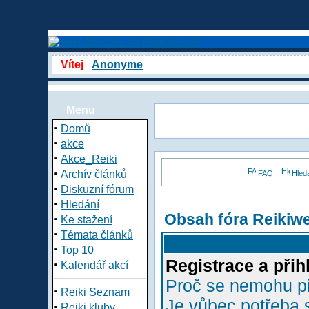
Vítej
Anonyme
Menu
·
Domů
·
akce
·
Akce_Reiki
·
Archív článků
FAQ
Hled
·
Diskuzní fórum
·
Hledání
Obsah fóra Reikiw
·
Ke stažení
·
Témata článků
·
Top 10
Registrace a přih
·
Kalendář akcí
Proč se nemohu př
·
Reiki Seznam
Je vůbec potřeba s
·
Reiki kluby