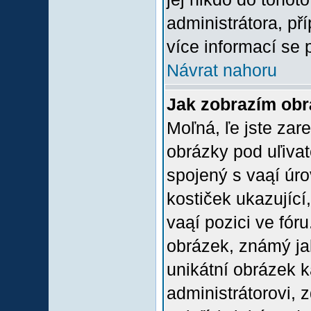
administrátora, př
více informací se 
Návrat nahoru
Jak zobrazím ob
Moľná, ľe jste zare
obrázky pod uľiva
spojený s vaąí úro
kostiček ukazující,
vaąí pozici ve fór
obrázek, známý jak
unikátní obrázek k
administrátorovi, z