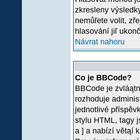
zkresleny výsledky
nemůľete volit, z
hlasování jiľ ukon
Návrat nahoru
Co je BBCode?
BBCode je zvláątn
rozhoduje administ
jednotlivé příspě
stylu HTML, tagy 
a ] a nabízí větąí 