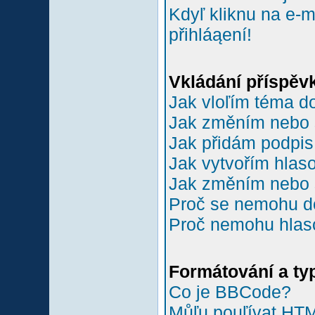
Kdyľ kliknu na e-m
přihláąení!
Vkládání příspěv
Jak vloľím téma do
Jak změním nebo 
Jak přidám podpi
Jak vytvořím hlas
Jak změním nebo 
Proč se nemohu do
Proč nemohu hlas
Formátování a ty
Co je BBCode?
Můľu pouľívat HT