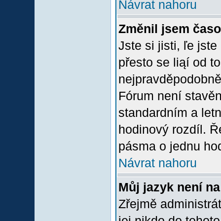
Návrat nahoru
Změnil jsem časov
Jste si jisti, ľe j
přesto se liąí od 
nejpravděpodobněją
Fórum není stavěn
standardním a let
hodinový rozdíl. 
pásma o jednu hod
Návrat nahoru
Můj jazyk není n
Zřejmě administrát
jej nikdo do tohoto